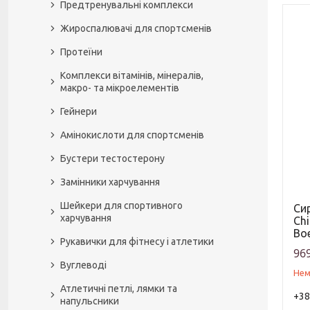
Предтренувальні комплекси
Жироспалювачі для спортсменів
Протеїни
Комплекси вітамінів, мінералів,
макро- та мікроелементів
Гейнери
Амінокислоти для спортсменів
Бустери тестостерону
Замінники харчування
Шейкери для спортивного
Си
харчування
Chi
Boe
Рукавички для фітнесу і атлетики
969
Вуглеводі
Нем
Атлетичні петлі, лямки та
+38
напульсники