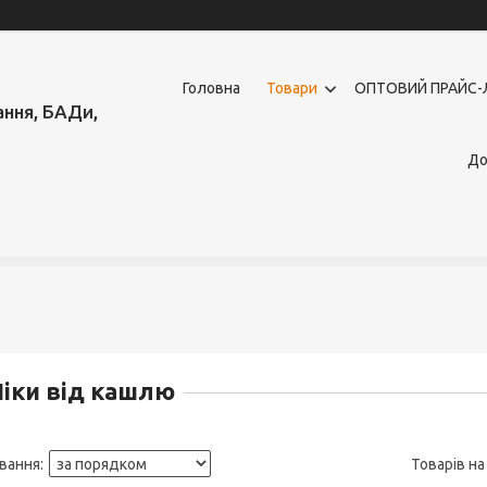
Головна
Товари
OПТОВИЙ ПРАЙС-
ння, БАДи,
До
іки від кашлю