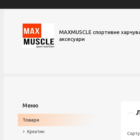
MAXMUSCLE спортивне харчува
аксесуари
Л
Товари
Креатин