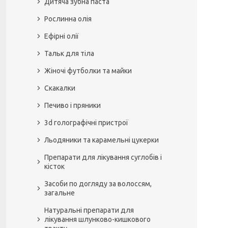
Дитяча зубна паста
Рослинна олія
Ефірні олії
Тальк для тіла
Жіночі футболки та майки
Скакалки
Печиво і пряники
3d голографічні пристрої
Льодяники та карамельні цукерки
Препарати для лікування суглобів і
кісток
Засоби по догляду за волоссям,
загальне
Натуральні препарати для
лікування шлунково-кишкового