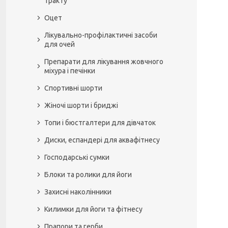
тракту
Оцет
Лікувально-профілактичні засоби
для очей
Препарати для лікування жовчного
міхура і печінки
Спортивні шорти
Жіночі шорти і бриджі
Топи і бюстгалтери для дівчаток
Диски, еспандері для аквафітнесу
Господарські сумки
Блоки та ролики для йоги
Захисні наколінники
Килимки для йоги та фітнесу
Прапори та герби