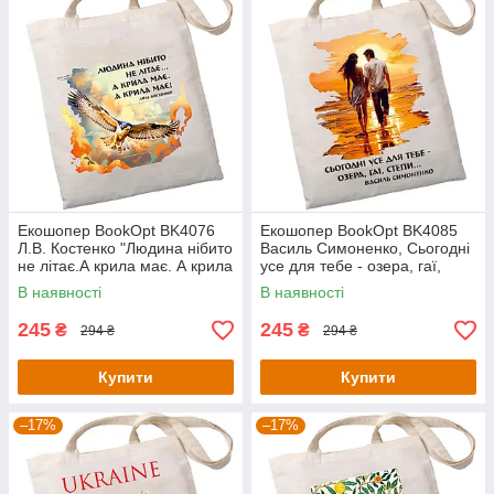
Екошопер BookOpt BK4076
Екошопер BookOpt BK4085
Л.В. Костенко "Людина нібито
Василь Симоненко, Сьогодні
не літає.А крила має. А крила
усе для тебе - озера, гаї,
має!" бежевий
степи... колір, бежевий
В наявності
В наявності
245
245
₴
₴
294 ₴
294 ₴
Купити
Купити
–17%
–17%