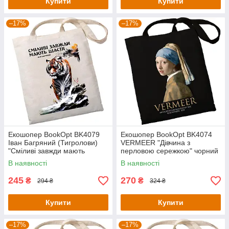
Купити
Купити
–17%
–17%
Екошопер BookOpt BK4079
Екошопер BookOpt BK4074
Іван Багряний (Тигролови)
VERMEER "Дівчина з
"Сміливі завжди мають
перловою сережкою" чорний
щастя" бежевий
В наявності
В наявності
245
270
₴
₴
294 ₴
324 ₴
Купити
Купити
–17%
–17%