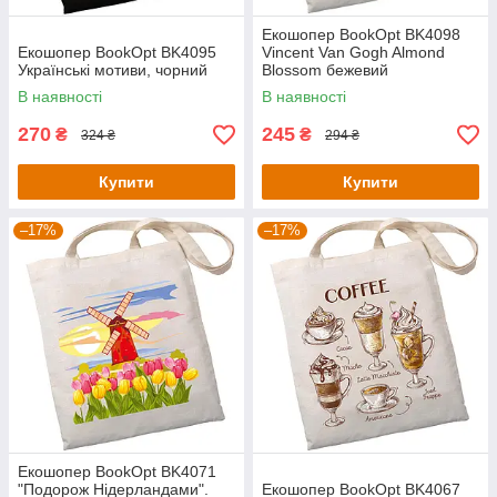
Екошопер BookOpt BK4098
Екошопер BookOpt BK4095
Vincent Van Gogh Almond
Українські мотиви, чорний
Blossom бежевий
В наявності
В наявності
270
245
₴
₴
324 ₴
294 ₴
Купити
Купити
–17%
–17%
Екошопер BookOpt BK4071
"Подорож Нідерландами".
Екошопер BookOpt BK4067