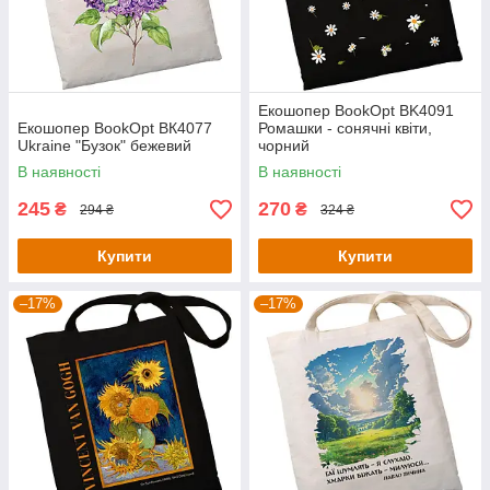
Екошопер BookOpt BK4091
Екошопер BookOpt ВК4077
Ромашки - сонячні квіти,
Ukraine "Бузок" бежевий
чорний
В наявності
В наявності
245
270
₴
₴
294 ₴
324 ₴
Купити
Купити
–17%
–17%