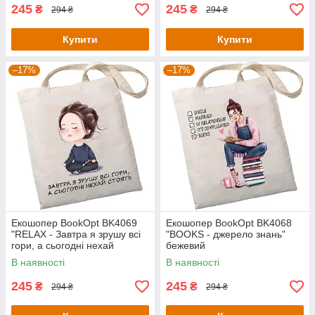
245
245
₴
₴
294 ₴
294 ₴
Купити
Купити
–17%
–17%
Екошопер BookOpt BK4069
Екошопер BookOpt BK4068
"RELAX - Завтра я зрушу всі
"BOOKS - джерело знань"
гори, а сьогодні нехай
бежевий
стоять" бежевий
В наявності
В наявності
245
245
₴
₴
294 ₴
294 ₴