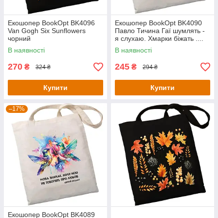
Екошопер BookOpt BK4096
Екошопер BookOpt BK4090
Van Gogh Six Sunflowers
Павло Тичина Гаї шумлять -
чорний
я слухаю. Хмарки біжать ....
В наявності
В наявності
270
245
₴
₴
324 ₴
294 ₴
Купити
Купити
–17%
Екошопер BookOpt BK4089