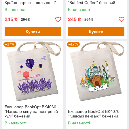
Країна вітряків і тюльпанів"
"But first Coffee" бежевий
бежевий
В наявності
В наявності
245
245
₴
₴
294 ₴
294 ₴
Купити
Купити
–17%
–17%
Екошопер BookOpt BK4066
"Навколо світу на повітряній
Екошопер BookOpt BK4070
кулі" бежевий
"Київські пейзажі" бежевий
В наявності
В наявності