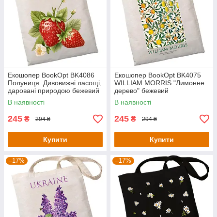
Екошопер BookOpt BK4086
Екошопер BookOpt BK4075
Полуниця. Дивовижні ласощі,
WILLIAM MORRIS "Лимонне
даровані природою бежевий
дерево" бежевий
В наявності
В наявності
245
245
₴
₴
294 ₴
294 ₴
Купити
Купити
–17%
–17%