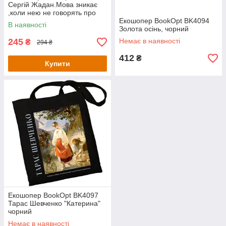
Сергій Жадан.Мова зникає
,коли нею не говорять про
любов
Екошопер BookOpt BK4094
В наявності
Золота осінь, чорний
245
Немає в наявності
₴
294 ₴
412
₴
Купити
Екошопер BookOpt BK4097
Тарас Шевченко "Катерина"
чорний
Немає в наявності