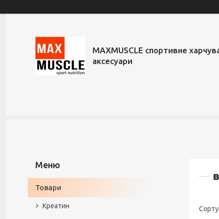
MAXMUSCLE спортивне харчува
аксесуари
в
Товари
Креатин