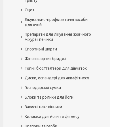
тракту
Оцет
Лікувально-профілактичні засоби
для очей
Препарати для лікування жовчного
міхура і печінки
Спортивні шорти
Жіночі шорти і бриджі
Топи і бюстгалтери для дівчаток
Диски, еспандері для аквафітнесу
Господарські сумки
Блоки та ролики для йоги
Захисні наколінники
Килимки для йоги та фітнесу
Прапори та герби