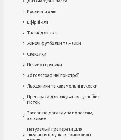
Дитяча зубна паста
Рослинна олія
Ефірні олії
Тальк для тіла
Жіночі футболки та майки
Скакалки
Печиво і пряники
3d голографічні пристрої
Льодяники та карамельні цукерки
Препарати для лікування суглобів і
кісток
Засоби по догляду за волоссям,
загальне
Натуральні препарати для
лікування шлунково-кишкового