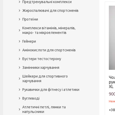
Предтренувальні комплекси
Жироспалювачі для спортсменів
Протеїни
Комплекси вітамінів, мінералів,
макро- та мікроелементів
Гейнери
Амінокислоти для спортсменів
Бустери тестостерону
Замінники харчування
Шейкери для спортивного
Чо
харчування
рук
XL
Рукавички для фітнесу і атлетики
900
Вуглеводі
Нем
Атлетичні петлі, лямки та
+38
напульсники