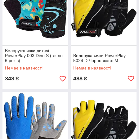
Велорукавички дитячі
PowerPlay 003 Dino S (вік до
Велорукавички PowerPlay
6 років)
5024 D Чорно-жовті M
Немає в наявності
Немає в наявності
348
488
₴
₴