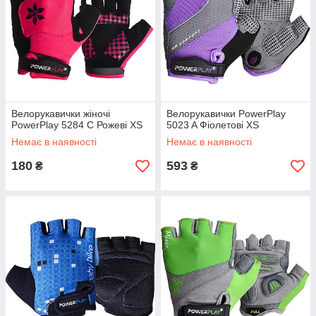
Велорукавички жіночі
Велорукавички PowerPlay
PowerPlay 5284 C Рожеві XS
5023 A Фіолетові XS
Немає в наявності
Немає в наявності
180
593
₴
₴