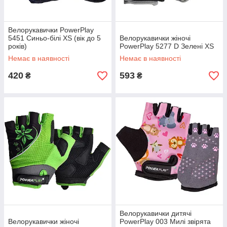
Велорукавички PowerPlay
5451 Синьо-білі XS (вік до 5
Велорукавички жіночі
років)
PowerPlay 5277 D Зелені XS
Немає в наявності
Немає в наявності
420
593
₴
₴
Велорукавички дитячі
Велорукавички жіночі
PowerPlay 003 Милі звірята