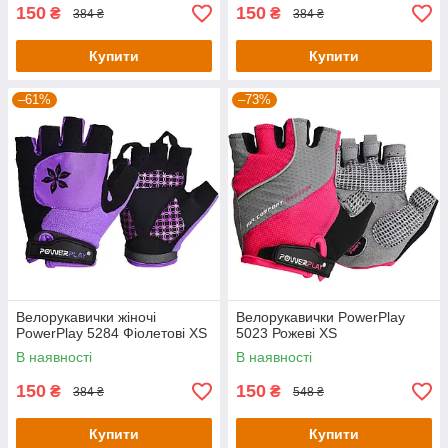
150
150
₴
₴
384 ₴
384 ₴
Купити
Купити
–61%
–73%
Велорукавички жіночі
Велорукавички PowerPlay
PowerPlay 5284 Фіолетові XS
5023 Рожеві XS
В наявності
В наявності
150
150
₴
₴
384 ₴
548 ₴
Купити
Купити