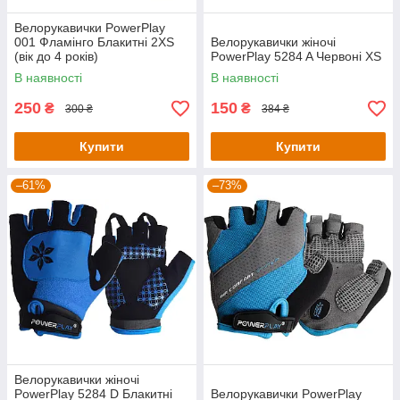
Велорукавички PowerPlay
001 Фламінго Блакитні 2XS
Велорукавички жіночі
(вік до 4 років)
PowerPlay 5284 A Червоні XS
В наявності
В наявності
250
150
₴
₴
300 ₴
384 ₴
Купити
Купити
–61%
–73%
Велорукавички жіночі
PowerPlay 5284 D Блакитні
Велорукавички PowerPlay