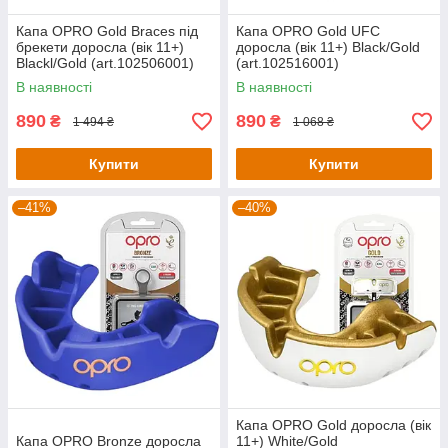
Капа OPRO Gold Braces під
Капа OPRO Gold UFC
брекети доросла (вік 11+)
доросла (вік 11+) Black/Gold
Blackl/Gold (art.102506001)
(art.102516001)
В наявності
В наявності
890
890
₴
₴
1 494 ₴
1 068 ₴
Купити
Купити
–41%
–40%
Капа OPRO Gold доросла (вік
Капа OPRO Bronze доросла
11+) White/Gold