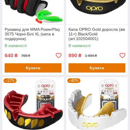
Рукавиці для MMA PowerPlay
Капа OPRO Gold доросла (вік
3075 Чорні-Білі XL (капа в
11+) Black/Gold
подарунок)
(art.102504001)
В наявності
В наявності
640
890
₴
₴
768 ₴
1 494 ₴
Купити
Купити
–17%
–40%