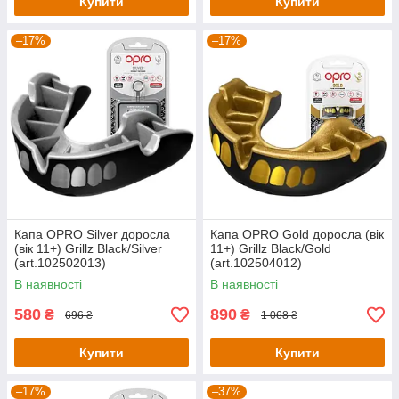
Купити
Купити
–17%
–17%
Капа OPRO Silver доросла
Капа OPRO Gold доросла (вік
(вік 11+) Grillz Black/Silver
11+) Grillz Black/Gold
(art.102502013)
(art.102504012)
В наявності
В наявності
580
890
₴
₴
696 ₴
1 068 ₴
Купити
Купити
–17%
–37%