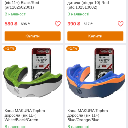
(вік 11+) Black/Red
дитяча (вік до 10) Red
(art.102502001)
(ufc.102513002)
В наявності
В наявності
580
390
₴
₴
696 ₴
617 ₴
Купити
Купити
–17%
–17%
Капа MAKURA Tephra
Капа MAKURA Tephra
доросла (вік 11+)
доросла (вік 11+)
White/Black/Green
Blue/Orange/Blue
(art.6017514130)
(art.6017514126)
В наявності
В наявності