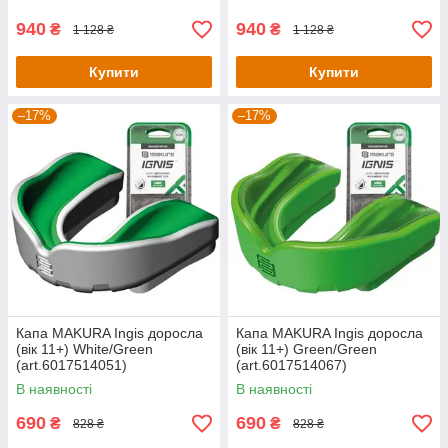
940
940
₴
₴
1 128 ₴
1 128 ₴
Купити
Купити
–17%
–17%
Капа MAKURA Ingis доросла
Капа MAKURA Ingis доросла
(вік 11+) White/Green
(вік 11+) Green/Green
(art.6017514051)
(art.6017514067)
В наявності
В наявності
690
690
₴
₴
828 ₴
828 ₴