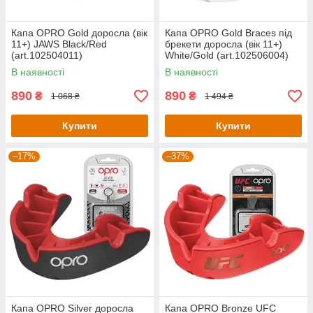
Капа OPRO Gold доросла (вік
Капа OPRO Gold Braces під
11+) JAWS Black/Red
брекети доросла (вік 11+)
(art.102504011)
White/Gold (art.102506004)
В наявності
В наявності
890
890
₴
₴
1 068 ₴
1 494 ₴
Купити
Купити
–17%
–37%
Капа OPRO Silver доросла
Капа OPRO Bronze UFC