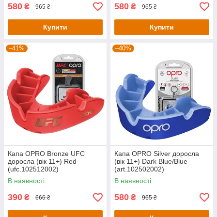
580
580
₴
₴
965 ₴
965 ₴
Купити
Купити
–41%
–40%
Капа OPRO Bronze UFC
Капа OPRO Silver доросла
доросла (вік 11+) Red
(вік 11+) Dark Blue/Blue
(ufc.102512002)
(art.102502002)
В наявності
В наявності
390
580
₴
₴
666 ₴
965 ₴