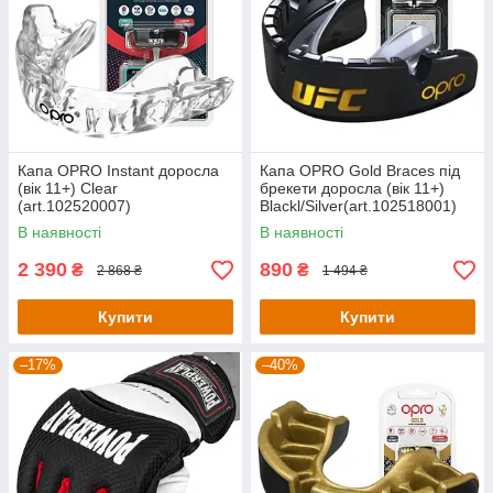
Капа OPRO Instant доросла
Капа OPRO Gold Braces під
(вік 11+) Clear
брекети доросла (вік 11+)
(art.102520007)
Blackl/Silver(art.102518001)
В наявності
В наявності
2 390
890
₴
₴
2 868 ₴
1 494 ₴
Купити
Купити
–17%
–40%