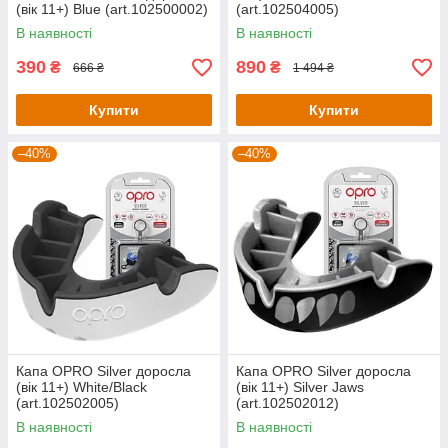
(вік 11+) Blue (art.102500002)
(art.102504005)
В наявності
В наявності
390
890
₴
₴
666 ₴
1 494 ₴
Купити
Купити
–40%
–40%
Капа OPRO Silver доросла
Капа OPRO Silver доросла
(вік 11+) White/Black
(вік 11+) Silver Jaws
(art.102502005)
(art.102502012)
В наявності
В наявності