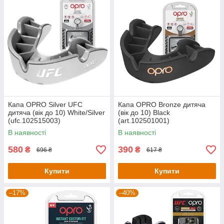
Капа OPRO Silver UFC
Капа OPRO Bronze дитяча
дитяча (вік до 10) White/Silver
(вік до 10) Black
(ufc.102515003)
(art.102501001)
В наявності
В наявності
580
390
₴
₴
696 ₴
617 ₴
Купити
Купити
–17%
–40%