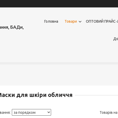
Головна
Товари
OПТОВИЙ ПРАЙС-
ння, БАДи,
До
аски для шкіри обличчя