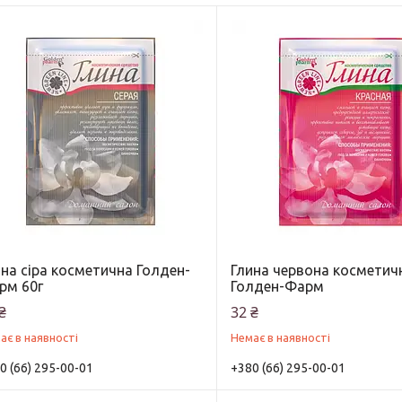
на сіра косметична Голден-
Глина червона косметич
рм 60г
Голден-Фарм
₴
32 ₴
ає в наявності
Немає в наявності
0 (66) 295-00-01
+380 (66) 295-00-01