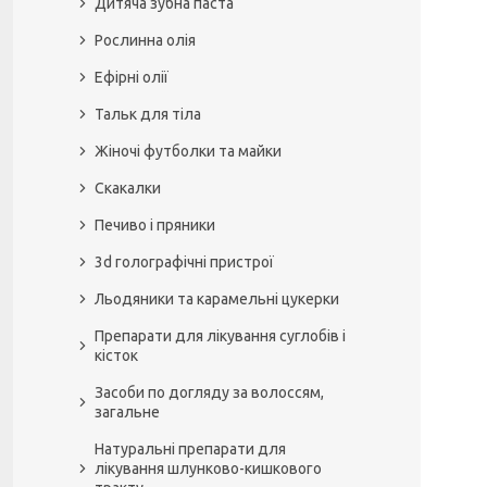
Дитяча зубна паста
Рослинна олія
Ефірні олії
Тальк для тіла
Жіночі футболки та майки
Скакалки
Печиво і пряники
3d голографічні пристрої
Льодяники та карамельні цукерки
Препарати для лікування суглобів і
кісток
Засоби по догляду за волоссям,
загальне
Натуральні препарати для
лікування шлунково-кишкового