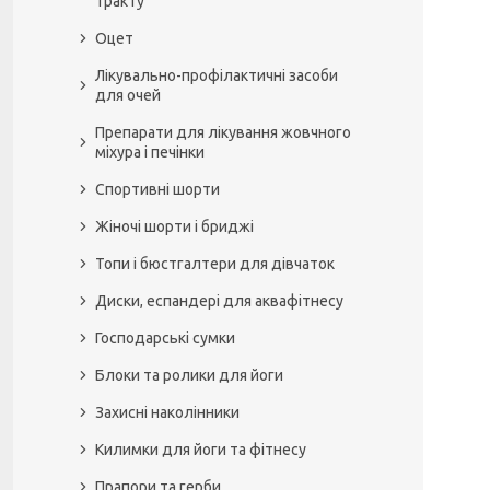
тракту
Оцет
Лікувально-профілактичні засоби
для очей
Препарати для лікування жовчного
міхура і печінки
Спортивні шорти
Жіночі шорти і бриджі
Топи і бюстгалтери для дівчаток
Диски, еспандері для аквафітнесу
Господарські сумки
Блоки та ролики для йоги
Захисні наколінники
Килимки для йоги та фітнесу
Прапори та герби