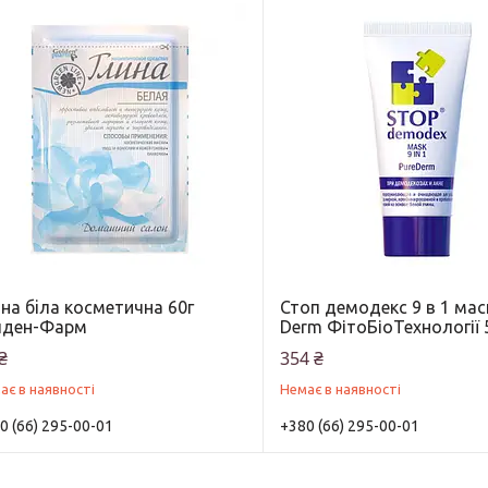
на бiла косметична 60г
Стоп демодекс 9 в 1 мас
лден-Фарм
Derm ФітоБіоТехнології
₴
354 ₴
ає в наявності
Немає в наявності
0 (66) 295-00-01
+380 (66) 295-00-01