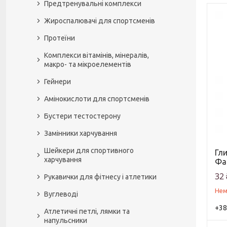
Предтренувальні комплекси
Жироспалювачі для спортсменів
Протеїни
Комплекси вітамінів, мінералів,
макро- та мікроелементів
Гейнери
Амінокислоти для спортсменів
Бустери тестостерону
Замінники харчування
Шейкери для спортивного
Гли
харчування
Фа
32 
Рукавички для фітнесу і атлетики
Нем
Вуглеводі
+38
Атлетичні петлі, лямки та
напульсники