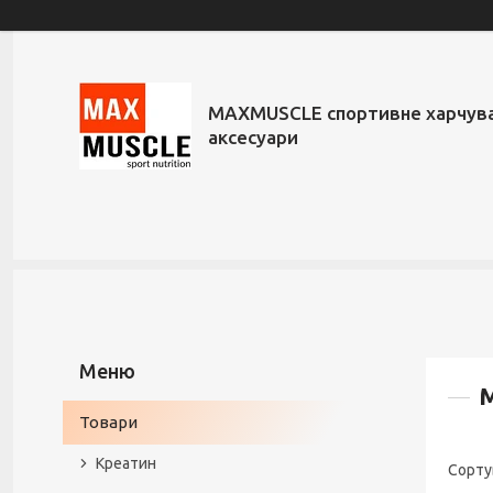
MAXMUSCLE спортивне харчува
аксесуари
М
Товари
Креатин