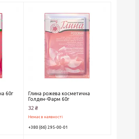
на 60г
Глина рожева косметична
Голден-Фарм 60г
32 ₴
Немає в наявності
+380 (66) 295-00-01