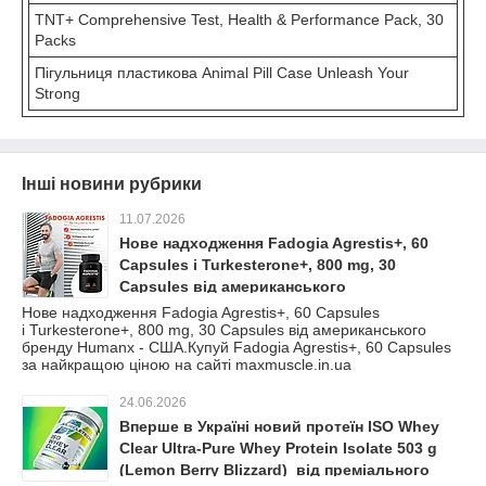
TNT+ Comprehensive Test, Health & Performance Pack, 30
Packs
Пігульниця пластикова Animal Pill Case Unleash Your
Strong
Інші новини рубрики
11.07.2026
Нове надходження Fadogia Agrestis+, 60
Capsules і Turkesterone+, 800 mg, 30
Capsules від американського
бренду Humanx - США.Купуй Fadogia
Нове надходження Fadogia Agrestis+, 60 Capsules
і Turkesterone+, 800 mg, 30 Capsules від американського
Agrestis+, 60 Capsules за найкращою ціною
бренду Humanx - США.Купуй Fadogia Agrestis+, 60 Capsules
на сайті maxmuscle.in.ua
за найкращою ціною на сайті maxmuscle.in.ua
24.06.2026
Вперше в Україні новий протеїн ISO Whey
Clear Ultra-Pure Whey Protein Isolate 503 g
(Lemon Berry Blizzard) від преміального