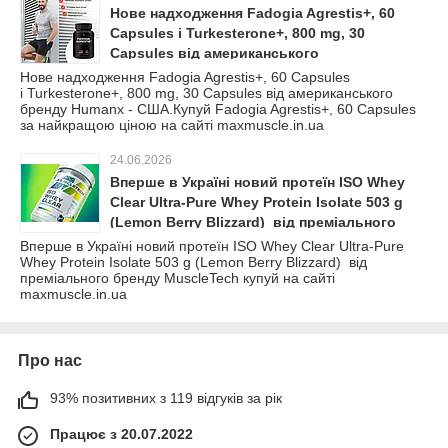
Нове надходження Fadogia Agrestis+, 60
Capsules і Turkesterone+, 800 mg, 30
Capsules від американського
бренду Humanx - США.Купуй Fadogia
Нове надходження Fadogia Agrestis+, 60 Capsules
і Turkesterone+, 800 mg, 30 Capsules від американського
Agrestis+, 60 Capsules за найкращою ціною
бренду Humanx - США.Купуй Fadogia Agrestis+, 60 Capsules
на сайті maxmuscle.in.ua
за найкращою ціною на сайті maxmuscle.in.ua
24.06.2026
Вперше в Україні новий протеїн ISO Whey
Clear Ultra-Pure Whey Protein Isolate 503 g
(Lemon Berry Blizzard) від преміального
бренду MuscleTech купуй на сайті
Вперше в Україні новий протеїн ISO Whey Clear Ultra-Pure
Whey Protein Isolate 503 g (Lemon Berry Blizzard) від
maxmuscle.in.ua
преміального бренду MuscleTech купуй на сайті
maxmuscle.in.ua
Про нас
93% позитивних з 119 відгуків за рік
Працює з 20.07.2022