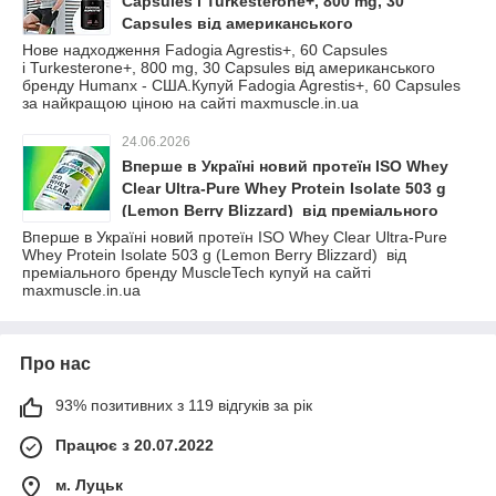
Capsules і Turkesterone+, 800 mg, 30
Capsules від американського
бренду Humanx - США.Купуй Fadogia
Нове надходження Fadogia Agrestis+, 60 Capsules
і Turkesterone+, 800 mg, 30 Capsules від американського
Agrestis+, 60 Capsules за найкращою ціною
бренду Humanx - США.Купуй Fadogia Agrestis+, 60 Capsules
на сайті maxmuscle.in.ua
за найкращою ціною на сайті maxmuscle.in.ua
24.06.2026
Вперше в Україні новий протеїн ISO Whey
Clear Ultra-Pure Whey Protein Isolate 503 g
(Lemon Berry Blizzard) від преміального
бренду MuscleTech купуй на сайті
Вперше в Україні новий протеїн ISO Whey Clear Ultra-Pure
Whey Protein Isolate 503 g (Lemon Berry Blizzard) від
maxmuscle.in.ua
преміального бренду MuscleTech купуй на сайті
maxmuscle.in.ua
Про нас
93% позитивних з 119 відгуків за рік
Працює з 20.07.2022
м. Луцьк