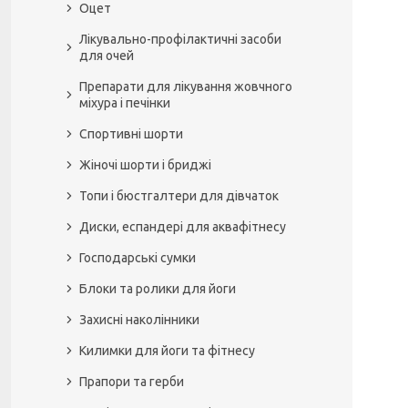
Оцет
Лікувально-профілактичні засоби
для очей
Препарати для лікування жовчного
міхура і печінки
Спортивні шорти
Жіночі шорти і бриджі
Топи і бюстгалтери для дівчаток
Диски, еспандері для аквафітнесу
Господарські сумки
Блоки та ролики для йоги
Захисні наколінники
Килимки для йоги та фітнесу
Прапори та герби