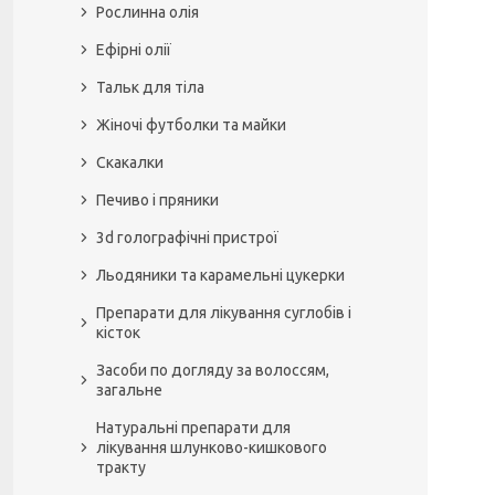
Рослинна олія
Ефірні олії
Тальк для тіла
Жіночі футболки та майки
Скакалки
Печиво і пряники
3d голографічні пристрої
Льодяники та карамельні цукерки
Препарати для лікування суглобів і
кісток
Засоби по догляду за волоссям,
загальне
Натуральні препарати для
лікування шлунково-кишкового
тракту