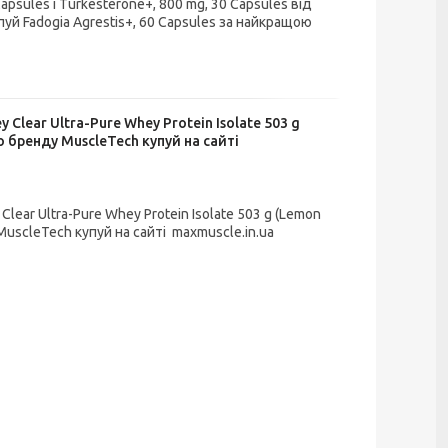
psules і Turkesterone+, 800 mg, 30 Capsules від
й Fadogia Agrestis+, 60 Capsules за найкращою
 Clear Ultra-Pure Whey Protein Isolate 503 g
о бренду MuscleTech купуй на сайті
lear Ultra-Pure Whey Protein Isolate 503 g (Lemon
MuscleTech купуй на сайті maxmuscle.in.ua