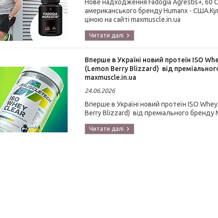
Нове надходження Fadogia Agrestis+, 60 Ca
американського бренду Humanx - США.Купу
ціною на сайті maxmuscle.in.ua
Вперше в Україні новий протеїн ISO Whey
(Lemon Berry Blizzard) від преміальног
maxmuscle.in.ua
24.06.2026
Вперше в Україні новий протеїн ISO Whey C
Berry Blizzard) від преміального бренду 