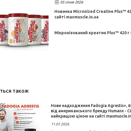
05 січня 2026
Новинка Micronized Creatine Plus™ 420
сайті maxmuscle.in.ua
Мікронізований креатин Plus™ 420 г 
Нове надходження Fadogia Agrestis+, 60 
від американського бренду Humanx - США
найкращою ціною на сайті maxmuscle.in
11.07.2026