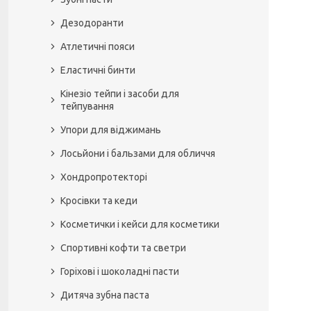
Дезодоранти
Атлетичні пояси
Еластичні бинти
Кінезіо тейпи і засоби для
тейпування
Упори для віджимань
Лосьйони і бальзами для обличчя
Хондропротекторі
Кросівки та кеди
Косметички і кейси для косметики
Спортивні кофти та светри
Горіхові і шоколадні пасти
Дитяча зубна паста