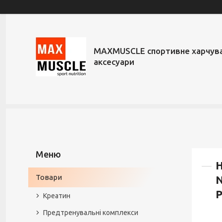
MAXMUSCLE спортивне харчува
аксесуари
Н
Товари
N
P
Креатин
Предтренувальні комплекси