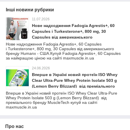
Інші новини рубрики
11.07.2026
Нове надходження Fadogia Agrestis+, 60
Capsules і Turkesterone+, 800 mg, 30
Capsules від американського
бренду Humanx - США.Купуй Fadogia
Нове надходження Fadogia Agrestis+, 60 Capsules
і Turkesterone+, 800 mg, 30 Capsules від американського
Agrestis+, 60 Capsules за найкращою ціною
бренду Humanx - США.Купуй Fadogia Agrestis+, 60 Capsules
на сайті maxmuscle.in.ua
за найкращою ціною на сайті maxmuscle.in.ua
24.06.2026
Вперше в Україні новий протеїн ISO Whey
Clear Ultra-Pure Whey Protein Isolate 503 g
(Lemon Berry Blizzard) від преміального
бренду MuscleTech купуй на сайті
Вперше в Україні новий протеїн ISO Whey Clear Ultra-Pure
Whey Protein Isolate 503 g (Lemon Berry Blizzard) від
maxmuscle.in.ua
преміального бренду MuscleTech купуй на сайті
maxmuscle.in.ua
Про нас