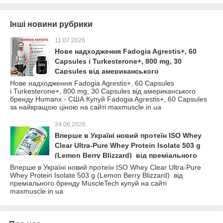
Інші новини рубрики
11.07.2026
Нове надходження Fadogia Agrestis+, 60
Capsules і Turkesterone+, 800 mg, 30
Capsules від американського
бренду Humanx - США.Купуй Fadogia
Нове надходження Fadogia Agrestis+, 60 Capsules
і Turkesterone+, 800 mg, 30 Capsules від американського
Agrestis+, 60 Capsules за найкращою ціною
бренду Humanx - США.Купуй Fadogia Agrestis+, 60 Capsules
на сайті maxmuscle.in.ua
за найкращою ціною на сайті maxmuscle.in.ua
24.06.2026
Вперше в Україні новий протеїн ISO Whey
Clear Ultra-Pure Whey Protein Isolate 503 g
(Lemon Berry Blizzard) від преміального
бренду MuscleTech купуй на сайті
Вперше в Україні новий протеїн ISO Whey Clear Ultra-Pure
Whey Protein Isolate 503 g (Lemon Berry Blizzard) від
maxmuscle.in.ua
преміального бренду MuscleTech купуй на сайті
maxmuscle.in.ua