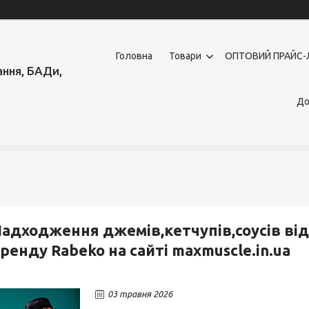
Головна
Товари
OПТОВИЙ ПРАЙС-
ння, БАДи,
До
адходження джемів,кетчупів,соусів від
ренду Rabeko на сайті maxmuscle.in.ua
03 травня 2026