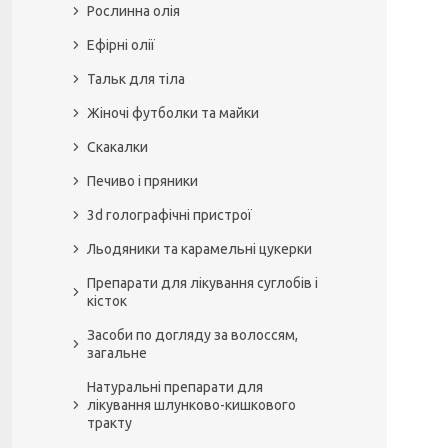
Рослинна олія
Ефірні олії
Тальк для тіла
Жіночі футболки та майки
Скакалки
Печиво і пряники
3d голографічні пристрої
Льодяники та карамельні цукерки
Препарати для лікування суглобів і
кісток
Засоби по догляду за волоссям,
загальне
Натуральні препарати для
лікування шлунково-кишкового
тракту