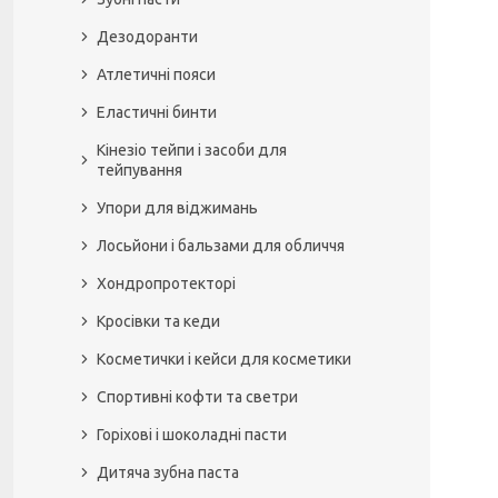
Дезодоранти
Атлетичні пояси
Еластичні бинти
Кінезіо тейпи і засоби для
тейпування
Упори для віджимань
Лосьйони і бальзами для обличчя
Хондропротекторі
Кросівки та кеди
Косметички і кейси для косметики
Спортивні кофти та светри
Горіхові і шоколадні пасти
Дитяча зубна паста