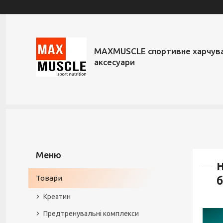
MAXMUSCLE спортивне харчува
аксесуари
Н
Товари
б
Креатин
Предтренувальні комплекси