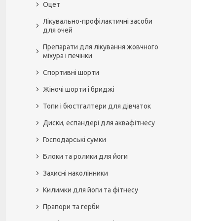
Оцет
Лікувально-профілактичні засоби
для очей
Препарати для лікування жовчного
міхура і печінки
Спортивні шорти
Жіночі шорти і бриджі
Топи і бюстгалтери для дівчаток
Диски, еспандері для аквафітнесу
Господарські сумки
Блоки та ролики для йоги
Захисні наколінники
Килимки для йоги та фітнесу
Прапори та герби