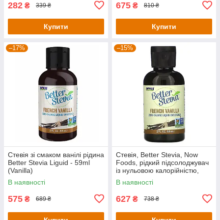
282
675
₴
₴
339 ₴
810 ₴
Купити
Купити
–17%
–15%
Стевія зі смаком ванілі рідина
Стевія, Better Stevia, Now
Better Stevia Liguid - 59ml
Foods, рідкий підсолоджувач
(Vanilla)
із нульовою калорійністю,
смак французької ванілі, 59
В наявності
В наявності
мл
575
627
₴
₴
689 ₴
738 ₴
Купити
Купити