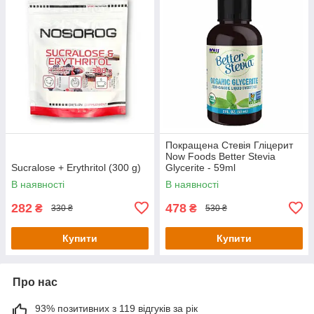
Покращена Стевія Гліцерит
Now Foods Better Stevia
Sucralose + Erythritol (300 g)
Glycerite - 59ml
В наявності
В наявності
282
478
₴
₴
330 ₴
530 ₴
Купити
Купити
Про нас
93% позитивних з 119 відгуків за рік