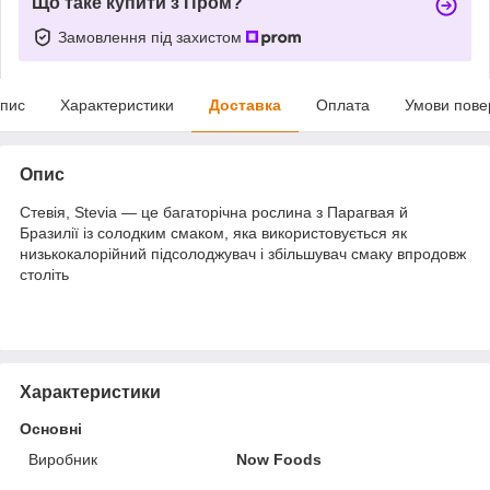
Що таке купити з Пром?
Замовлення під захистом
пис
Характеристики
Доставка
Оплата
Умови пове
Опис
Стевія, Stevia — це багаторічна рослина з Парагвая й
Бразилії із солодким смаком, яка використовується як
низькокалорійний підсолоджувач і збільшувач смаку впродовж
століть
Характеристики
Основні
Виробник
Now Foods