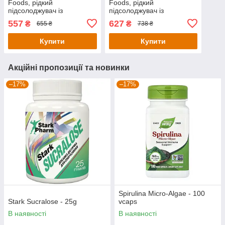
Foods, рідкий
Foods, рідкий
підсолоджувач із
підсолоджувач із
нульовою калорійністю,
нульовою калорійністю,
557
627
₴
₴
655 ₴
738 ₴
смак чорного шоколаду,
смак французької ванілі,
59 мл
59 мл
Купити
Купити
Акційні пропозиції та новинки
–17%
–17%
Spirulina Micro-Algae - 100
Stark Sucralose - 25g
vcaps
В наявності
В наявності