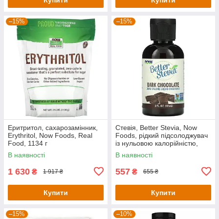
–15%
–15%
Еритритол, сахарозамінник,
Стевія, Better Stevia, Now
Erythritol, Now Foods, Real
Foods, рідкий підсолоджувач
Food, 1134 г
із нульовою калорійністю,
смак чорного шоколаду, 59
В наявності
В наявності
мл
1 630
557
₴
₴
1 917 ₴
655 ₴
Купити
Купити
–15%
–10%