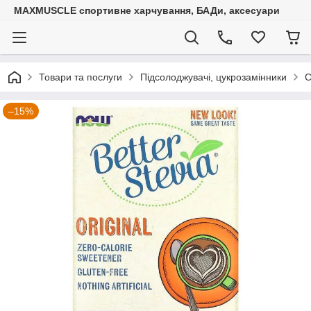
MAXMUSCLE спортивне харчування, БАДи, аксесуари
Товари та послуги
Підсолоджувачі, цукрозамінники
С
–15%