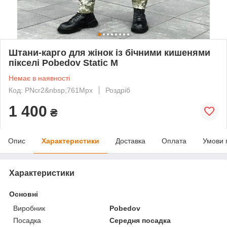
Штани-карго для жінок із бічними кишенями
пікселі Pobedov Static M
Немає в наявності
Код: PNcr2&nbsp;761Mpx
Роздріб
1 400
₴
Опис
Характеристики
Доставка
Оплата
Умови 
Характеристики
Основні
Виробник
Pobedov
Посадка
Середня посадка