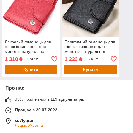
Яскравий гаманець для
Практичний гаманець для
жінок із кишенею для
жінок з кишенею для
монет із натуральної
монет із натуральної
шкіри ST Leather 22726
шкіри ST Leather 22725
1 310
1 223
₴
₴
1 747 ₴
1 747 ₴
Червоний
Чорний
Купити
Купити
Про нас
93% позитивних з 119 відгуків за рік
Працює з 20.07.2022
м. Луцьк
Луцьк, Україна