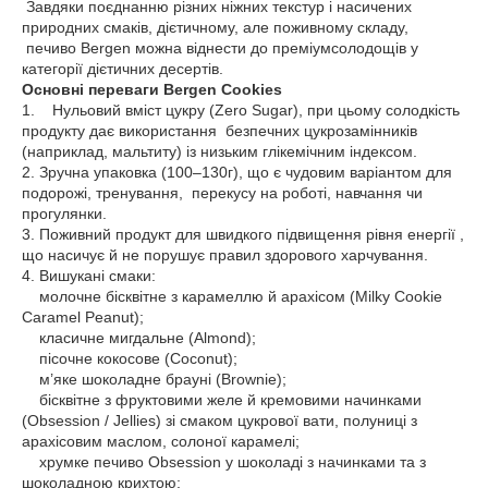
Завдяки поєднанню різних ніжних текстур і насичених
природних смаків, дієтичному, але поживному складу,
печиво Bergen можна віднести до преміумсолодощів у
категорії дієтичних десертів.
Основні переваги Bergen Cookies
1. Нульовий вміст цукру (Zero Sugar), при цьому солодкість
продукту дає використання безпечних цукрозамінників
(наприклад, мальтиту) із низьким глікемічним індексом.
2. Зручна упаковка (100–130г), що є чудовим варіантом для
подорожі, тренування, перекусу на роботі, навчання чи
прогулянки.
3. Поживний продукт для швидкого підвищення рівня енергії ,
що насичує й не порушує правил здорового харчування.
4. Вишукані смаки:
молочне бісквітне з карамеллю й арахісом (Milky Cookie
Caramel Peanut);
класичне мигдальне (Almond);
пісочне кокосове (Coconut);
м’яке шоколадне брауні (Brownie);
бісквітне з фруктовими желе й кремовими начинками
(Obsession / Jellies) зі смаком цукрової вати, полуниці з
арахісовим маслом, солоної карамелі;
хрумке печиво Obsession у шоколаді з начинками та з
шоколадною крихтою;