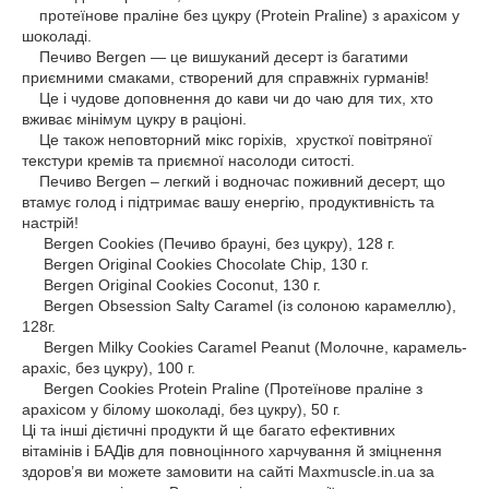
протеїнове праліне без цукру (Protein Praline) з арахісом у
шоколаді.
Печиво Bergen — це вишуканий десерт із багатими
приємними смаками, створений для справжніх гурманів!
Це і чудове доповнення до кави чи до чаю для тих, хто
вживає мінімум цукру в раціоні.
Це також неповторний мікс горіхів, хрусткої повітряної
текстури кремів та приємної насолоди ситості.
Печиво Bergen – легкий і водночас поживний десерт, що
втамує голод і підтримає вашу енергію, продуктивність та
настрій!
Bergen Cookies (Печиво брауні, без цукру), 128 г.
Bergen Original Cookies Chocolate Chip, 130 г.
Bergen Original Cookies Coconut, 130 г.
Bergen Obsession Salty Caramel (із солоною карамеллю),
128г.
Bergen Milky Cookies Caramel Peanut (Молочне, карамель-
арахіс, без цукру), 100 г.
Bergen Cookies Protein Praline (Протеїнове праліне з
арахісом у білому шоколаді, без цукру), 50 г.
Ці та інші дієтичні продукти й ще багато ефективних
вітамінів і БАДів для повноцінного харчування й зміцнення
здоров’я ви можете замовити на сайті Maxmuscle.in.ua за