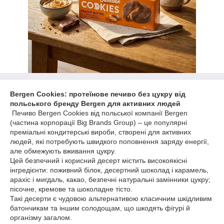
Bergen Cookies: протеїнове печиво без цукру від
польського бренду Bergen для активних людей
Печиво Bergen Cookies від польської компанії Bergen
(частина корпорації Big Brands Group) – це популярні
преміальні кондитерські вироби, створені для активних
людей, які потребують швидкого поповнення заряду енергії,
але обмежують вживання цукру.
Цей безпечний і корисний десерт містить високоякісні
інгредієнти: поживний білок, десертний шоколад і карамель,
арахіс і мигдаль, какао, безпечні натуральні замінники цукру;
пісочне, кремове та шоколадне тісто.
Такі десерти є чудовою альтернативою класичним шкідливим
батончикам та іншим солодощам, що шкодять фігурі й
організму загалом.