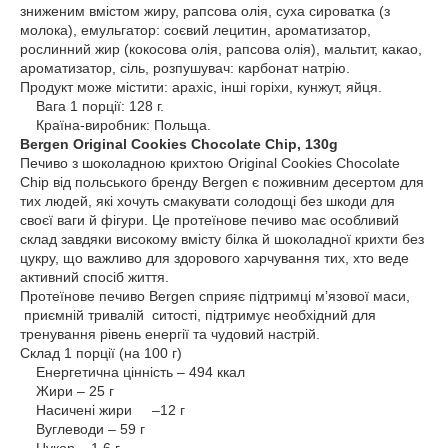
зниженим вмістом жиру, рапсова олія, суха сироватка (з
молока), емульгатор: соєвий лецитин, ароматизатор,
рослинний жир (кокосова олія, рапсова олія), мальтит, какао,
ароматизатор, сіль, розпушувач: карбонат натрію.
Продукт може містити: арахіс, інші горіхи, кунжут, яйця.
Вага 1 порції: 128 г.
Країна-виробник: Польща.
Bergen Original Cookies Chocolate Chip, 130g
Печиво з шоколадною крихтою Original Cookies Chocolate
Chip від польського бренду Bergen є поживним десертом для
тих людей, які хочуть смакувати солодощі без шкоди для
своєї ваги й фігури. Це протеїнове печиво має особливий
склад завдяки високому вмісту білка й шоколадної крихти без
цукру, що важливо для здорового харчування тих, хто веде
активний спосіб життя.
Протеїнове печиво Bergen сприяє підтримці м’язової маси,
приємній тривалій ситості, підтримує необхідний для
тренування рівень енергії та чудовий настрій.
Склад 1 порції (на 100 г)
Енергетична цінність – 494 ккал
Жири – 25 г
Насичені жири –12 г
Вуглеводи – 59 г