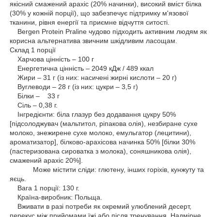
якісний смажений арахіс (20% начинки), високий вміст білка
(30% у кожній порції), що забезпечує підтримку м'язової
тканини, рівня енергії та приємне відчуття ситості.
Bergen Protein Praline чудово підходить активним людям як
корисна альтернатива звичним шкідливим ласощам.
Склад 1 порції
Харчова цінність – 100 г
Енергетична цінність – 2049 кДж / 489 ккал
Жири – 31 г (із них: насичені жирні кислоти – 20 г)
Вуглеводи – 28 г (із них: цукри – 3,5 г)
Білки – 33 г
Сіль – 0,38 г.
Інгредієнти: біла глазур без додавання цукру 50%
[підсолоджувач (мальтитол, ріпакова олія), незбиране сухе
молоко, знежирене сухе молоко, емульгатор (лецитини),
ароматизатор], білково-арахісова начинка 50% [білки 30%
(пастеризована сироватка з молока), соняшникова олія),
смажений арахіс 20%].
Може містити сліди: глютену, інших горіхів, кунжуту та
яєць.
Вага 1 порції: 130 г.
Країна-виробник: Польща.
Вживати в разі потреби як окремий улюблений десерт,
перекус між прийомами їжі або після тренування. Надмірне