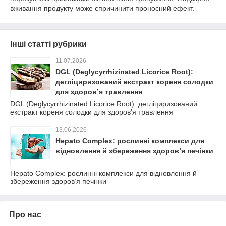
вживання продукту може спричинити проносний ефект.
Інші статті рубрики
11.07.2026
DGL (Deglycyrrhizinated Licorice Root):
дегліциризований екстракт кореня солодки
для здоров’я травлення
DGL (Deglycyrrhizinated Licorice Root): дегліциризований
екстракт кореня солодки для здоров’я травлення
13.06.2026
Hepato Complex: рослинні комплекси для
відновлення й збереження здоров’я печінки
Hepato Complex: рослинні комплекси для відновлення й
збереження здоров’я печінки
Про нас