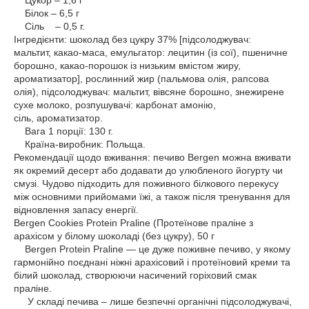
Цукор – 1,6 г
Білок – 6,5 г
Сіль – 0,5 г.
Інгредієнти: шоколад без цукру 37% [підсолоджувач:
мальтит, какао-маса, емульгатор: лецитин (із сої), пшеничне
борошно, какао-порошок із низьким вмістом жиру,
ароматизатор], рослинний жир (пальмова олія, рапсова
олія), підсолоджувач: мальтит, вівсяне борошно, знежирене
сухе молоко, розпушувачі: карбонат амонію,
сіль, ароматизатор.
Вага 1 порції: 130 г.
Країна-виробник: Польща.
Рекомендації щодо вживання: печиво Bergen можна вживати
як окремий десерт або додавати до улюбленого йогурту чи
смузі. Чудово підходить для поживного білкового перекусу
між основними прийомами їжі, а також після тренування для
відновлення запасу енергії.
Bergen Cookies Protein Praline (Протеїнове праліне з
арахісом у білому шоколаді (без цукру), 50 г
Bergen Protein Praline — це дуже поживне печиво, у якому
гармонійно поєднані ніжні арахісовий і протеїновий креми та
білий шоколад, створюючи насичений горіховий смак
праліне.
У складі печива – лише безпечні органічні підсолоджувачі,