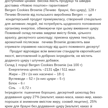
доступними цінами. Висока якість продукції та швидка
доставка «Новою поштою» гарантовані!
Bergen Cookies Brownie (Печиво брауні, без цукру), 128 г
Печиво Brownie від польського виробника Bergen — це
кондитерський продукт преміумкласу, створений спеціально
для активних людей, які потребують щоденного поповнення
організму енергією, обмежуючи при цьому вживання цукру.
Поживний склад печива завдяки вмісту білків, цільного
арахісу, десертного шоколаду; приємна хрумка текстура,
ароматний післясмак печива Brownie дозволять вам
отримати справжню насолоду від цього поживного десерту!
Продукт відповідає всім вимогам стандартів європейської
якості, виготовлений із добірних інгредієнтів, не містить
доданого цукру і штучних добавок.
Склад 1 порції Bergen Cookies Brownie (на 100 г)
Енергетична цінність –2131 кДж / 511 ккал
Жири – 29 г (із них насичені – 18 г)
Вуглеводи – 52 г (із них цукри – 5 г)
Білок – 6 г
Сіль – 0,72 г.
Інгредієнти: пшеничне борошно, десертний шоколад без
додавання цукру 27% (мальтит, какао-маса, какао-жир, какао-
порошок зі зниженим вмістом жиру, соєвий лецитин), 25%
крем для брауні без додавання цукру [мальтит, какао зі