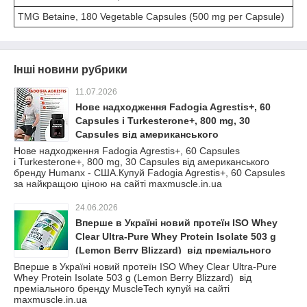
TMG Betaine, 180 Vegetable Capsules (500 mg per Capsule)
Інші новини рубрики
11.07.2026
Нове надходження Fadogia Agrestis+, 60
Capsules і Turkesterone+, 800 mg, 30
Capsules від американського
бренду Humanx - США.Купуй Fadogia
Нове надходження Fadogia Agrestis+, 60 Capsules
і Turkesterone+, 800 mg, 30 Capsules від американського
Agrestis+, 60 Capsules за найкращою ціною
бренду Humanx - США.Купуй Fadogia Agrestis+, 60 Capsules
на сайті maxmuscle.in.ua
за найкращою ціною на сайті maxmuscle.in.ua
24.06.2026
Вперше в Україні новий протеїн ISO Whey
Clear Ultra-Pure Whey Protein Isolate 503 g
(Lemon Berry Blizzard) від преміального
бренду MuscleTech купуй на сайті
Вперше в Україні новий протеїн ISO Whey Clear Ultra-Pure
Whey Protein Isolate 503 g (Lemon Berry Blizzard) від
maxmuscle.in.ua
преміального бренду MuscleTech купуй на сайті
maxmuscle.in.ua