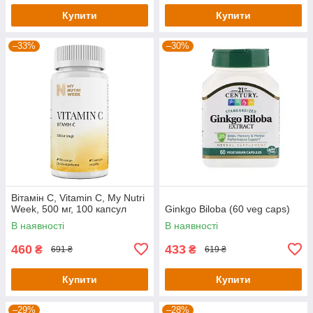
Купити
Купити
–33%
–30%
Вітамін С, Vitamin C, My Nutri
Week, 500 мг, 100 капсул
Ginkgo Biloba (60 veg caps)
В наявності
В наявності
460
433
₴
₴
691 ₴
619 ₴
Купити
Купити
–29%
–28%