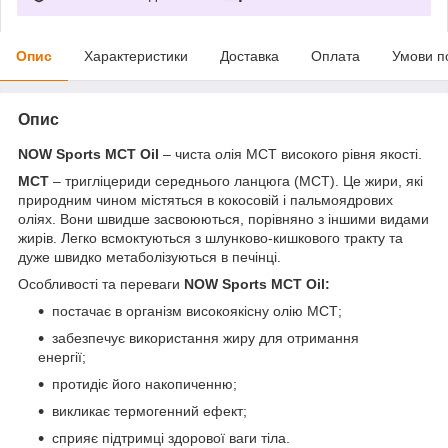
Опис
Характеристики
Доставка
Оплата
Умови п
Опис
NOW Sports MCT Oil
– чиста олія МСТ високого рівня якості.
МСТ
– тригліцериди середнього ланцюга (MCT). Це жири, які
природним чином містяться в кокосовій і пальмоядрових
оліях. Вони швидше засвоюються, порівняно з іншими видами
жирів. Легко всмоктуються з шлунково-кишкового тракту та
дуже швидко метаболізуються в печінці.
Особливості та переваги
NOW Sports MCT Oil:
постачає в організм високоякісну олію МСТ;
забезпечує використання жиру для отримання
енергії;
протидіє його накопиченню;
викликає термогенний ефект;
сприяє підтримці здорової ваги тіла.