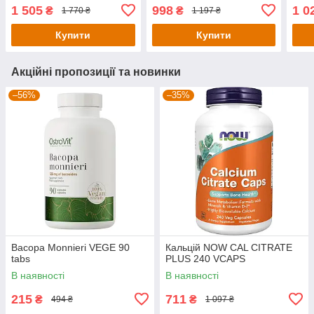
моко, 473 мл
1 505
998
1 0
₴
₴
1 770 ₴
1 197 ₴
Купити
Купити
Акційні пропозиції та новинки
–56%
–35%
Bacopa Monnieri VEGE 90
Кальцій NOW CAL CITRATE
tabs
PLUS 240 VCAPS
В наявності
В наявності
215
711
₴
₴
494 ₴
1 097 ₴