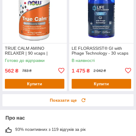
TRUE CALM AMINO
LE FLORASSIST® GI with
RELAXER | 90 vcaps |
Phage Technology - 30 vcaps
Готово до відправки
В наявності
562
1 475
₴
₴
783 ₴
2 042 ₴
Купити
Купити
Показати ще
Про нас
93% позитивних з 119 відгуків за рік