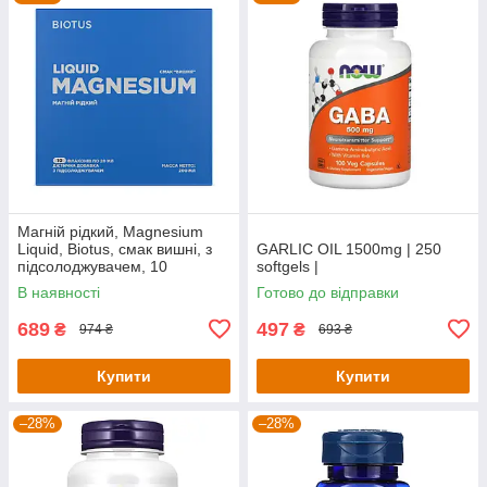
Магній рідкий, Magnesium
Liquid, Biotus, смак вишні, з
GARLIC OIL 1500mg | 250
підсолоджувачем, 10
softgels |
флаконів по 20 мл кожен
В наявності
Готово до відправки
689
497
₴
₴
974 ₴
693 ₴
Купити
Купити
–28%
–28%