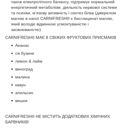
також електролітного балансу, підтримує нормальний
енергетичний метаболізм, діяльність нервової системи
та психіки, м'язову активність і синтез білка (джерелом
магнію в напої CARNIFRESH® є бисглицинат магнію,
який володіє відмінною усмоктуваністю і
засвоюваністю).
CARNIFRESH® МАЄ 8 СВІЖИХ ФРУКТОВИХ ПРИСМАКІВ
Ананас
сік бузини
лимон & лайм
виноград
малина
кавун
апельсин
вишня
CARNIFRESH® НЕ МІСТИТЬ ДОДАТКОВИХ ХІМІЧНИХ
БАРВНИКІВ!