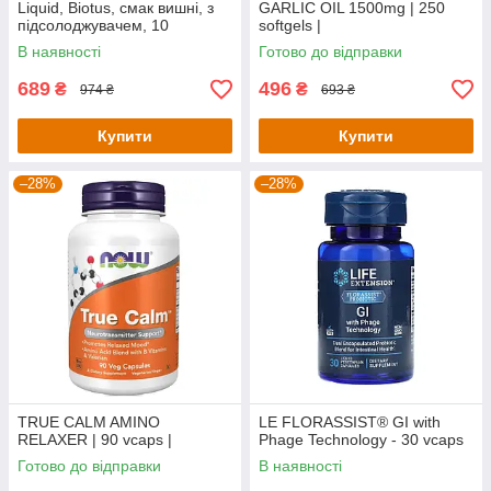
Liquid, Biotus, смак вишні, з
GARLIC OIL 1500mg | 250
підсолоджувачем, 10
softgels |
флаконів по 20 мл кожен
В наявності
Готово до відправки
689
496
₴
₴
974 ₴
693 ₴
Купити
Купити
–28%
–28%
TRUE CALM AMINO
LE FLORASSIST® GI with
RELAXER | 90 vcaps |
Phage Technology - 30 vcaps
Готово до відправки
В наявності