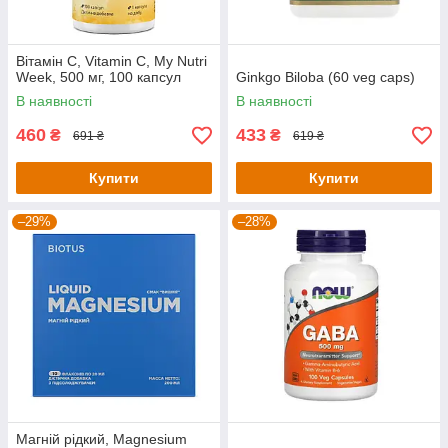
Вітамін С, Vitamin C, My Nutri
Week, 500 мг, 100 капсул
Ginkgo Biloba (60 veg caps)
В наявності
В наявності
460
433
₴
₴
691 ₴
619 ₴
Купити
Купити
–29%
–28%
Магній рідкий, Magnesium