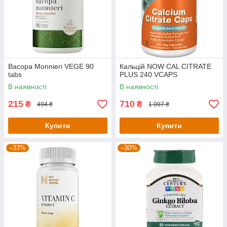
Bacopa Monnieri VEGE 90
Кальцій NOW CAL CITRATE
tabs
PLUS 240 VCAPS
В наявності
В наявності
215
710
₴
₴
494 ₴
1 097 ₴
Купити
Купити
–33%
–30%