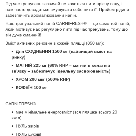
Під час тренувань зазвичай не хочеться пити прісну воду, і
нам часто доводиться змушувати себе пити її. Прийом рідини
забезпечить ароматизований напій.
Наш тренувальний напій CARNIFRESH® — це саме той напій,
який мотивує нас регулярно пити під час тренувань, тому що
він дуже смачний!
Зміст активних речовин в кожній пляшці (850 мл):
Для СХУДНЕННЯ 1500 мг (найвищий вміст на
ринку)
МАГНІЙ 225 мг (60% RHP – магній в хелатній
зв'язку – забезпечує ідеальну засвоюваність)
ХРОМ 200 мкг (500% RHP)
КОФЕЇН 100 мг
CARNIFRESH®
має мінімальне енерговміст (вся пляшка всього 20
ккал)
НУЛЬ жирів
НУЛЬ цукрів!