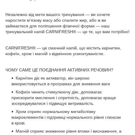
Незалежно від мети вашого тренування — ви хочете
наростити м'язову масу або спалити жир, або ж ви
займаєтеся для поліпшення фізичної форми — наш
тренувальний напій CARNIFRESH® — це те, що вам потрібно!
CARNIFRESH® — це смачний напій, що містить карнитин,
кофеїн, хром і магній з відмінною усмоктуваністю.
ЧОМУ САМЕ ЦЕ ПОЄДНАННЯ АКТИВНИХ РЕЧОВИН?
Карнітин діє як активатор, він широко
використовується в програмах для зниження ваги
Кофеїн чинить стимулюючу дію, допомагає
прискорити мислення і спритність, допомагає краще
зосереджуватися і підвищує витривалість.
Хром сприяє нормальному метаболізму
макроелементів і підтримці нормального рівня глюкози
в крові.
Магній сприяє зниженню рівня втоми і виснаження, а