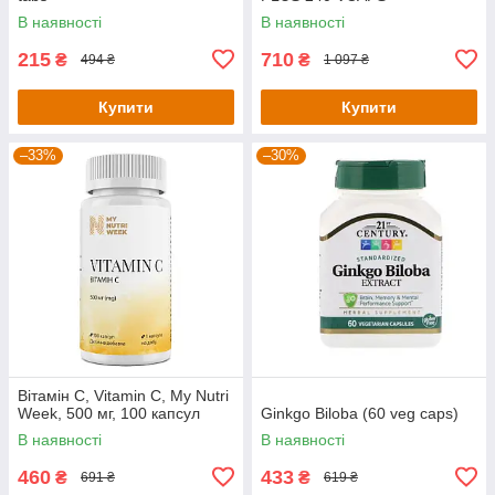
В наявності
В наявності
215
710
₴
₴
494 ₴
1 097 ₴
Купити
Купити
–33%
–30%
Вітамін С, Vitamin C, My Nutri
Week, 500 мг, 100 капсул
Ginkgo Biloba (60 veg caps)
В наявності
В наявності
460
433
₴
₴
691 ₴
619 ₴