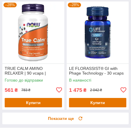
–28%
–28%
TRUE CALM AMINO
LE FLORASSIST® GI with
RELAXER | 90 vcaps |
Phage Technology - 30 vcaps
Готово до відправки
В наявності
561
1 475
₴
₴
783 ₴
2 042 ₴
Купити
Купити
Показати ще