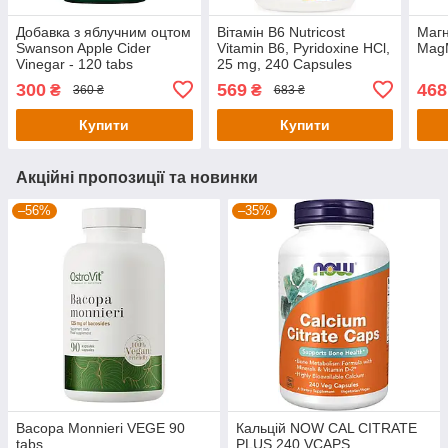
Добавка з яблучним оцтом
Вітамін B6 Nutricost
Магн
Swanson Apple Cider
Vitamin B6, Pyridoxine HCl,
MagM
Vinegar - 120 tabs
25 mg, 240 Capsules
300
569
468
₴
₴
360 ₴
683 ₴
Купити
Купити
Акційні пропозиції та новинки
–56%
–35%
Bacopa Monnieri VEGE 90
Кальцій NOW CAL CITRATE
tabs
PLUS 240 VCAPS