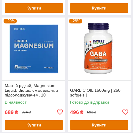
Купити
Купити
–29%
–28%
Магній рідкий, Magnesium
Liquid, Biotus, смак вишні, з
GARLIC OIL 1500mg | 250
підсолоджувачем, 10
softgels |
флаконів по 20 мл кожен
В наявності
Готово до відправки
689
496
₴
₴
974 ₴
693 ₴
Купити
Купити