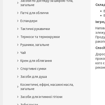
Засоби по догляду за шкірою тіла,
Склад
загальне
Патчі для обличчя
Еспандери
Інгре
Напов
Тактичні рукавички
злежув
Термоси та термокружки
Продук
ракоп
Рушники, загальне
Спосі
Чай
Дорос
прокон
Крем для облягання
кого є
реком
Спортивні сумки
Засоби для душа
Косметичні, ефірні, масажні масла,
загальне
Засоби для інтимної гігієни
Зубні пасти