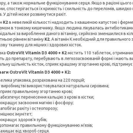
ру, а також нормальне функціонування серця. Якщо в раціоні цього
ми, спостерігається їх крихкість і схильність до переломів, швидко
. У дітей може розвинутися рахіт.
ін
К2
в невеликій кількості надходить з квашеною капустою і ферм
ізмом в тонкому кишечнику. Якщо людина лікувалась антибіотиками, є
відальні за вироблення даного вітаміну, серйозно зменшилися в кіл
тньою рівнем вітаміну
К2
. А вітамін К необхідний для правильного
кову тканину для міцних і здорових кісток.
вка
OstroVit Vitamin D3 4000 + K2
містить 110 таблеток, отриманих
ть до препарату, перебувають в легкозасвоюваній формі і мають ви
альну щільність кісток, сприяє кращому згортанню крові, підтримує
аги OstroVit Vitamin D3 4000 + K2:
велика упаковка, розрахована на 220 порцій;
у виробництві використовувалася натуральна сировина;
сприяє правильному згортанню крові;
забезпечує перенесення кальцію з крові в кістки;
покращує засвоєння магнію і фосфору;
запобігає рахіту і остеопорозу;
зміцнює імунітет;
покращує здоров'я зубів;
допомагає правильному функціонуванню м'язів;
захищає від хвороб серця.