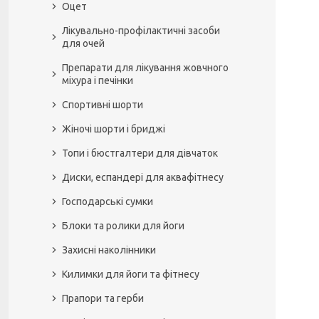
Оцет
Лікувально-профілактичні засоби
для очей
Препарати для лікування жовчного
міхура і печінки
Спортивні шорти
Жіночі шорти і бриджі
Топи і бюстгалтери для дівчаток
Диски, еспандері для аквафітнесу
Господарські сумки
Блоки та ролики для йоги
Захисні наколінники
Килимки для йоги та фітнесу
Прапори та герби