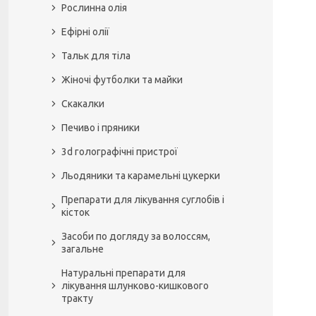
Рослинна олія
Ефірні олії
Тальк для тіла
Жіночі футболки та майки
Скакалки
Печиво і пряники
3d голографічні пристрої
Льодяники та карамельні цукерки
Препарати для лікування суглобів і
кісток
Засоби по догляду за волоссям,
загальне
Натуральні препарати для
лікування шлунково-кишкового
тракту