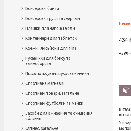
Боксерські бинти
Боксерські груші та снаряди
Немає
Пляшки для напоїв і води
Контейнери для таблеток
434 
Креми і лосьйони для тіла
+380 (
Рукавички для боксу та
єдиноборств
Підсолоджувачі, цукрозамінники
Спортивна магнезія
Спортивні товари, загальне
Спортивні футболки та майки
Вітам
Засоби для вмивання та очищення
вітам
обличчя
У при
молоц
Фітнес, загальне