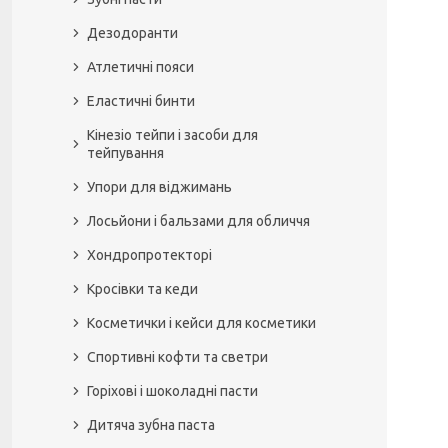
Дезодоранти
Атлетичні пояси
Еластичні бинти
Кінезіо тейпи і засоби для
тейпування
Упори для віджимань
Лосьйони і бальзами для обличчя
Хондропротекторі
Кросівки та кеди
Косметички і кейси для косметики
Спортивні кофти та светри
Горіхові і шоколадні пасти
Дитяча зубна паста