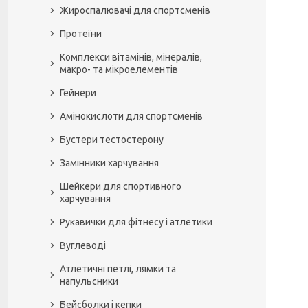
Жироспалювачі для спортсменів
Протеїни
Комплекси вітамінів, мінералів,
макро- та мікроелементів
Гейнери
Амінокислоти для спортсменів
Бустери тестостерону
Замінники харчування
Шейкери для спортивного
харчування
Рукавички для фітнесу і атлетики
Вуглеводі
Атлетичні петлі, лямки та
напульсники
Бейсболки і кепки