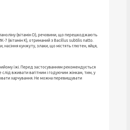
аноліну (вітамін D), речовини, що перешкоджають
 (вітамін К), отриманий з Bacillus subtilis natto.
и, насіння кунжуту, злаки, що містять глютен, яйця,
рийому їжі. Перед застосуванням рекомендується
е слід вживати вагітним і годуючим жінкам, тим, у
мінювати харчування. Не можна перевищувати