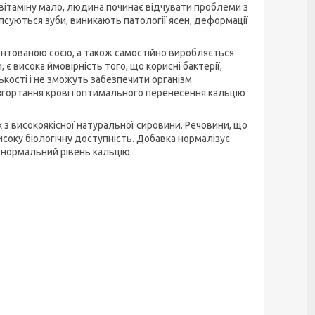
 вітаміну мало, людина починає відчувати проблеми з
 псуються зуби, виникають патології ясен, деформації
ентованою соєю, а також самостійно виробляється
 висока ймовірність того, що корисні бактерії,
ькості і не зможуть забезпечити організм
 згортання крові і оптимального перенесення кальцію
 з високоякісної натуральної сировини. Речовини, що
соку біологічну доступність. Добавка нормалізує
 нормальний рівень кальцію.