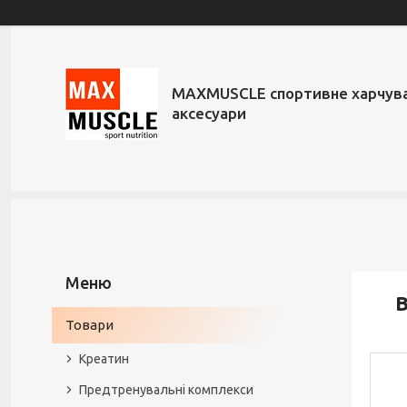
MAXMUSCLE спортивне харчува
аксесуари
В
Товари
Креатин
Предтренувальні комплекси