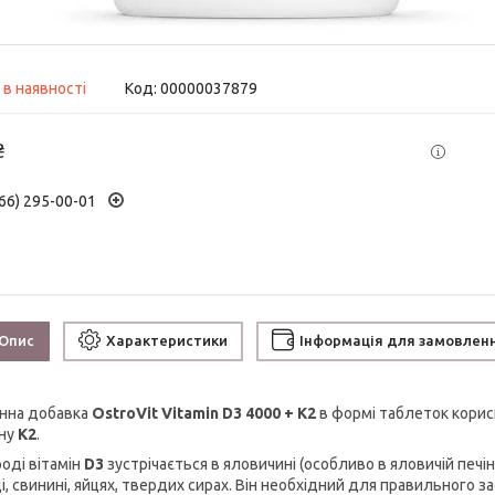
 в наявності
Код:
00000037879
₴
66) 295-00-01
Опис
Характеристики
Інформація для замовлен
інна добавка
OstroVit Vitamin D3 4000 + K2
в формі таблеток корисн
іну
К2
.
роді вітамін
D3
зустрічається в яловичині (особливо в яловичій печінці
і, свинині, яйцях, твердих сирах. Він необхідний для правильного з