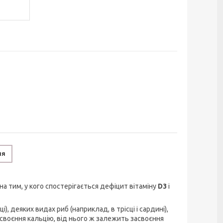
ня
а тим, у кого спостерігається дефіцит вітаміну
D3
і
), деяких видах риб (наприклад, в трісці і сардині),
асвоєння кальцію, від нього ж залежить засвоєння