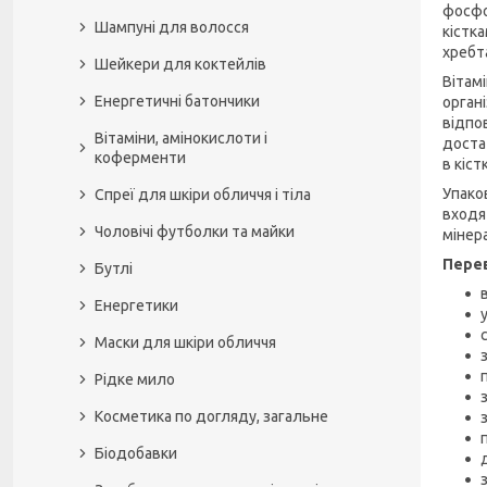
фосфо
Шампуні для волосся
кістка
хребта
Шейкери для коктейлів
Вітам
Енергетичні батончики
орган
відпо
Вітаміни, амінокислоти і
доста
коферменти
в кіст
Упако
Спреї для шкіри обличчя і тіла
входя
Чоловічі футболки та майки
мінер
Перев
Бутлі
Енергетики
Маски для шкіри обличчя
Рідке мило
Косметика по догляду, загальне
Біодобавки