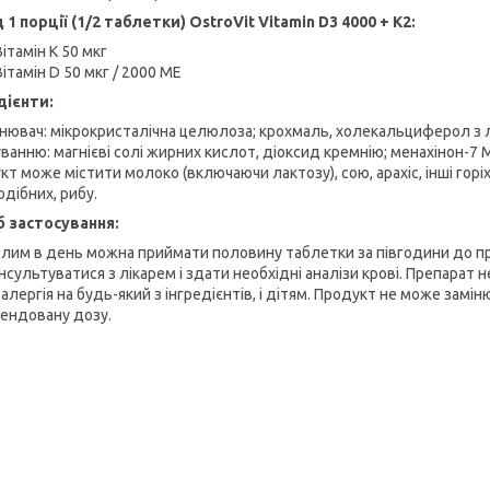
 1 порції (1/2 таблетки) OstroVit Vitamin D3 4000 + K2:
Вітамін К 50 мкг
Вітамін D 50 мкг / 2000 МЕ
дієнти:
нювач: мікрокристалічна целюлоза; крохмаль, холекальциферол з л
анню: магнієві солі жирних кислот, діоксид кремнію; менахінон-7 МК-7
т може містити молоко (включаючи лактозу), сою, арахіс, інші горіх
одібних, рибу.
б застосування:
лим в день можна приймати половину таблетки за півгодини до п
сультуватися з лікарем і здати необхідні аналізи крові. Препарат н
 алергія на будь-який з інгредієнтів, і дітям. Продукт не може за
ендовану дозу.