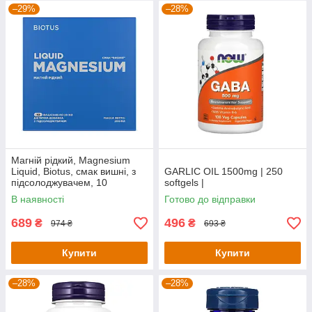
–29%
–28%
Магній рідкий, Magnesium
Liquid, Biotus, смак вишні, з
GARLIC OIL 1500mg | 250
підсолоджувачем, 10
softgels |
флаконів по 20 мл кожен
В наявності
Готово до відправки
689
496
₴
₴
974 ₴
693 ₴
Купити
Купити
–28%
–28%