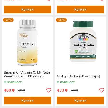
Купити
Купити
–33%
–30%
Вітамін С, Vitamin C, My Nutri
Week, 500 мг, 100 капсул
Ginkgo Biloba (60 veg caps)
В наявності
В наявності
460
433
₴
₴
691 ₴
619 ₴
Купити
Купити