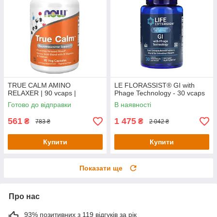
TRUE CALM AMINO
LE FLORASSIST® GI with
RELAXER | 90 vcaps |
Phage Technology - 30 vcaps
Готово до відправки
В наявності
561
1 475
₴
₴
783 ₴
2 042 ₴
Купити
Купити
Показати ще
Про нас
93% позитивних з 119 відгуків за рік