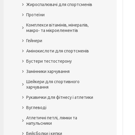
Жироспалювачі для спортсменів
Протеїни
Комплекси вітамінів, мінералів,
макро- та мікроелементів
Гейнери
Амінокислоти для спортсменів
Бустери тестостерону
Замінники харчування
Шейкери для спортивного
харчування
Рукавички для фітнесу і атлетики
Вуглеводі
Атлетичні петлі, лямки та
напульсники
Бейсболки і кепки