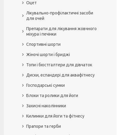
Оцет
Лікувально-профілактичні засоби
для очей
Препарати для лікування жовчного
міхура і печінки
Спортивні шорти
Жіночі шорти і бриджі
Топи і бюстгалтери для дівчаток
Диски, еспандері для аквафітнесу
Господарські сумки
Блоки та ролики для йоги
Захисні наколінники
Килимки для йоги та фітнесу
Прапори та герби