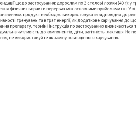
ндації щодо застосування: дорослим по 2 столові ложки (40 г): у тр
ення фізичних вправ і в перервах між основними прийомами їжі. У ві
изначенням: продукт необхідно використовувати відповідно до реком
сивності тренувань та втрат енергії, як додаткове харчування до 
ання препарату, термін і інструкція по застосуванню визначаються 
ідуальна чутливість до компонентів, діти, вагітність, лактація. Не
ння, не використовуйте як заміну повноцінного харчування.