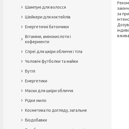
Рекоме
Шампуні для волосся
закінч
за пр
Шейкери для коктейлів
інтен
Дозув
Енергетичні батончики
індив
вжива
Вітаміни, амінокислоти і
коферменти
Спреї для шкіри обличчя і тіла
Чоловічі футболки та майки
Бутлі
Енергетики
Маски для шкіри обличчя
Рідке мило
Косметика по догляду, загальне
Біодобавки