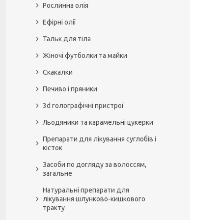
Рослинна олія
Ефірні олії
Тальк для тіла
Жіночі футболки та майки
Скакалки
Печиво і пряники
3d голографічні пристрої
Льодяники та карамельні цукерки
Препарати для лікування суглобів і
кісток
Засоби по догляду за волоссям,
загальне
Натуральні препарати для
лікування шлунково-кишкового
тракту