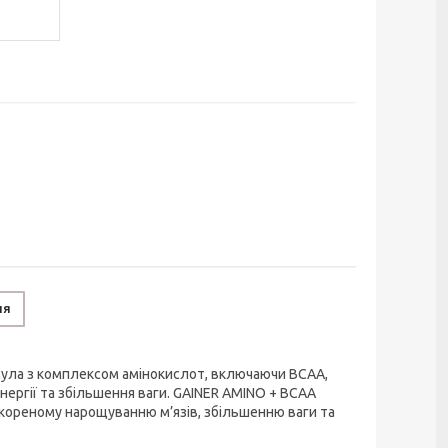
ня
рмула з комплексом амінокислот, включаючи BCAA,
ргії та збільшення ваги. GAINER AMINO + BCAA
скореному нарощуванню м’язів, збільшенню ваги та