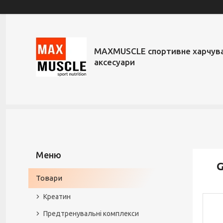
MAXMUSCLE спортивне харчува
аксесуари
G
Товари
Креатин
Предтренувальні комплекси