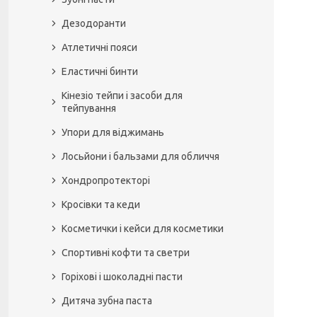
Дезодоранти
Атлетичні пояси
Еластичні бинти
Кінезіо тейпи і засоби для
тейпування
Упори для віджимань
Лосьйони і бальзами для обличчя
Хондропротекторі
Кросівки та кеди
Косметички і кейси для косметики
Спортивні кофти та светри
Горіхові і шоколадні пасти
Дитяча зубна паста