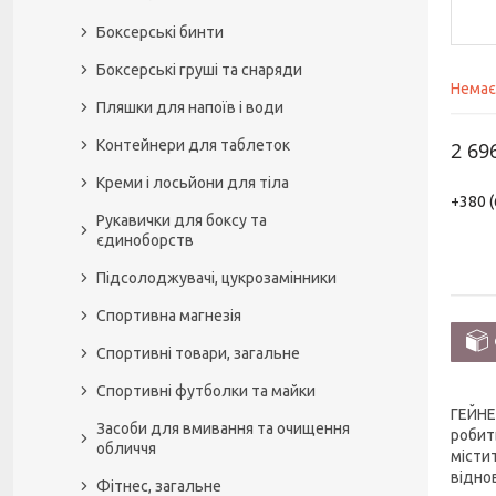
Боксерські бинти
Боксерські груші та снаряди
Немає
Пляшки для напоїв і води
Контейнери для таблеток
2 69
Креми і лосьйони для тіла
+380 (
Рукавички для боксу та
єдиноборств
Підсолоджувачі, цукрозамінники
Спортивна магнезія
Спортивні товари, загальне
Спортивні футболки та майки
ГЕЙНЕ
Засоби для вмивання та очищення
робит
обличчя
місти
відно
Фітнес, загальне