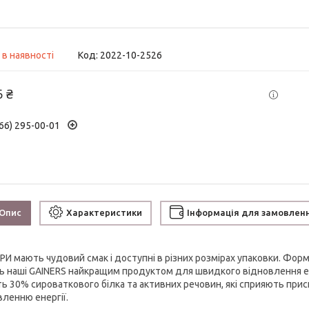
 в наявності
Код:
2022-10-2526
6 ₴
66) 295-00-01
Опис
Характеристики
Інформація для замовлен
РИ мають чудовий смак і доступні в різних розмірах упаковки. Фо
ь наші GAINERS найкращим продуктом для швидкого відновлення ене
ть 30% сироваткового білка та активних речовин, які сприяють при
вленню енергії.