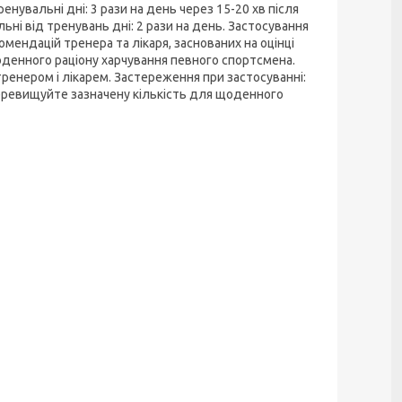
енувальні дні: 3 рази на день через 15-20 хв після
льні від тренувань дні: 2 рази на день. Застосування
ендацій тренера та лікаря, заснованих на оцінці
щоденного раціону харчування певного спортсмена.
тренером і лікарем. Застереження при застосуванні:
 перевищуйте зазначену кількість для щоденного