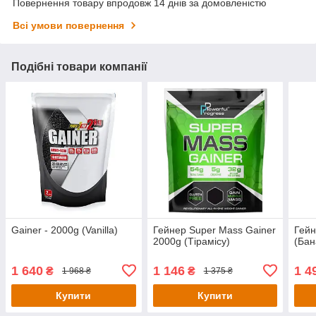
Повернення товару впродовж 14 днів за домовленістю
Всі умови повернення
Подібні товари компанії
Gainer - 2000g (Vanilla)
Гейнер Super Mass Gainer
Гей
2000g (Тірамісу)
(Бан
1 640
1 146
1 4
₴
₴
1 968 ₴
1 375 ₴
Купити
Купити