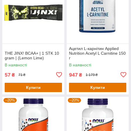
Ацетил L-карнітин Applied
THE JINX! BCAA+ | 1 STK 10
Nutrition Acetyl L Carnitine 150
gram | (Lemon Lime)
г
В наявності
В наявності
57
947
₴
₴
71 ₴
1 179 ₴
Купити
Купити
–20%
–20%