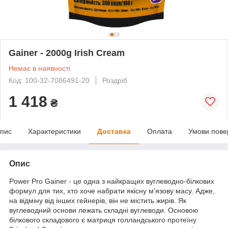
Gainer - 2000g Irish Cream
Немає в наявності
Код: 100-32-7086491-20
Роздріб
1 418
₴
пис
Характеристики
Доставка
Оплата
Умови пове
Опис
Power Pro Gainer - це одна з найкращих вуглеводно-білкових
формул для тих, хто хоче набрати якісну м'язову масу. Адже,
на відміну від інших гейнерів, він не містить жирів. Як
вуглеводний основи лежать складні вуглеводи. Основою
білкового складового є матриця голландського протеїну