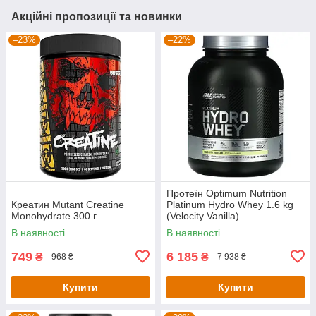
Акційні пропозиції та новинки
–23%
–22%
Протеїн Optimum Nutrition
Креатин Mutant Creatine
Platinum Hydro Whey 1.6 kg
Monohydrate 300 г
(Velocity Vanilla)
В наявності
В наявності
749
6 185
₴
₴
968 ₴
7 938 ₴
Купити
Купити