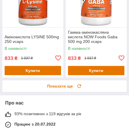
Гамма-аміномасляна
Амінокислота LYSINE 500mg
кислота NOW Foods Gaba
250 vcaps
500 mg 200 vcaps
В наявності
В наявності
833
833
₴
₴
1 037 ₴
1 037 ₴
Купити
Купити
Показати ще
Про нас
93% позитивних з 119 відгуків за рік
Працює з 20.07.2022