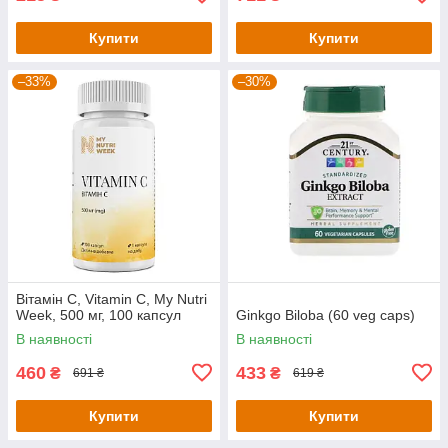
Купити
Купити
–33%
–30%
Вітамін С, Vitamin C, My Nutri
Week, 500 мг, 100 капсул
Ginkgo Biloba (60 veg caps)
В наявності
В наявності
460
433
₴
₴
691 ₴
619 ₴
Купити
Купити