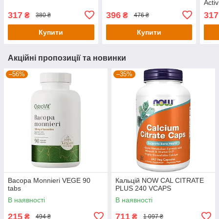
Activ
tabs
317
396
317
₴
₴
380 ₴
476 ₴
Купити
Купити
Акційні пропозиції та новинки
–56%
–35%
Bacopa Monnieri VEGE 90
Кальцій NOW CAL CITRATE
tabs
PLUS 240 VCAPS
В наявності
В наявності
215
711
₴
₴
494 ₴
1 097 ₴