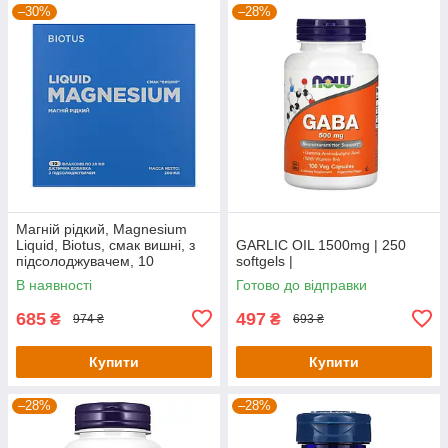
–30%
–28%
Магній рідкий, Magnesium
Liquid, Biotus, смак вишні, з
GARLIC OIL 1500mg | 250
підсолоджувачем, 10
softgels |
флаконів по 20 мл кожен
В наявності
Готово до відправки
685
497
₴
₴
974 ₴
693 ₴
Купити
Купити
–28%
–28%