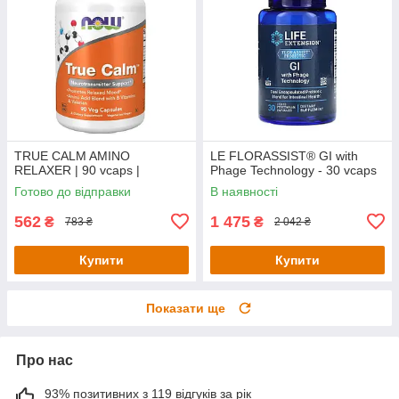
TRUE CALM AMINO
LE FLORASSIST® GI with
RELAXER | 90 vcaps |
Phage Technology - 30 vcaps
Готово до відправки
В наявності
562
1 475
₴
₴
783 ₴
2 042 ₴
Купити
Купити
Показати ще
Про нас
93% позитивних з 119 відгуків за рік