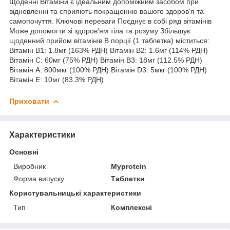
Щоденні Вітаміни є ідеальним допоміжним засобом при
відновленні та сприяють покращенню вашого здоров'я та
самопочуття. Ключові переваги Поєднує в собі ряд вітамінів
Може допомогти зі здоров'ям тіла та розуму Збільшує
щоденний прийом вітамінів В порції (1 таблетка) міститься:
Вітамін B1: 1.8мг (163% РДН) Вітамін B2: 1.6мг (114% РДН)
Вітамін C: 60мг (75% РДН) Вітамін B3: 18мг (112.5% РДН)
Вітамін A: 800мкг (100% РДН) Вітамін D3: 5мкг (100% РДН)
Вітамін E: 10мг (83.3% РДН)
Приховати
Характеристики
Основні
Виробник
Myprotein
Форма випуску
Таблетки
Користувальницькі характеристики
Тип
Комплексні