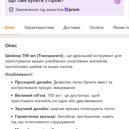
Що таке купити з Пром?
Замовлення під захистом
Опис
Характеристики
Доставка
Оплата
Умови п
Опис
Шейкер 700 мл (Transparent) -
це ідеальний інструмент для
приготування ваших улюблених спортивних коктейлів,
протеїнових шейків та інших напоїв.
Особливості:
Прозорий дизайн:
Дозволяє легко бачити вміст та
контролювати процес змішування.
Великий об'єм:
700 мл - це достатньо, щоб
приготувати коктейль на одне або два вживання.
Зручний дизайн:
широка кришка полегшують пиття.
Герметична кришка:
Запобігає протіканням, навіть
під час інтенсивного струшування.