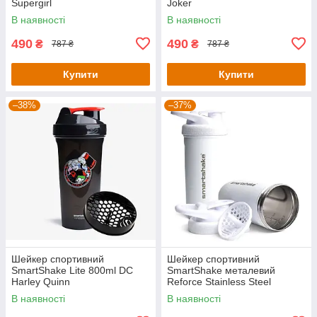
Supergirl
Joker
В наявності
В наявності
490
490
₴
₴
787 ₴
787 ₴
Купити
Купити
–38%
–37%
Шейкер спортивний
Шейкер спортивний
SmartShake Lite 800ml DC
SmartShake металевий
Harley Quinn
Reforce Stainless Steel
30oz/900ml White
В наявності
В наявності