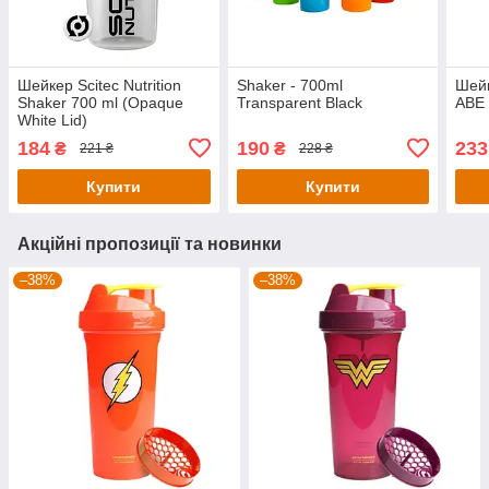
Шейкер Scitec Nutrition
Shaker - 700ml
Шейк
Shaker 700 ml (Opaque
Transparent Black
ABE 
White Lid)
184
190
233
₴
₴
221 ₴
228 ₴
Купити
Купити
Акційні пропозиції та новинки
–38%
–38%