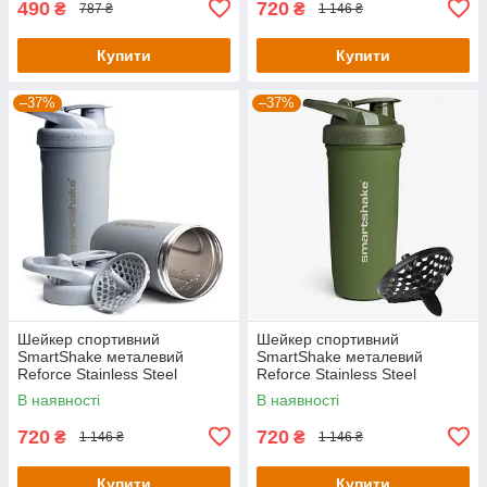
490
720
₴
₴
787 ₴
1 146 ₴
Купити
Купити
–37%
–37%
Шейкер спортивний
Шейкер спортивний
SmartShake металевий
SmartShake металевий
Reforce Stainless Steel
Reforce Stainless Steel
30oz/900ml Gray
30oz/900ml Army Green
В наявності
В наявності
720
720
₴
₴
1 146 ₴
1 146 ₴
Купити
Купити