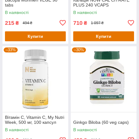
tabs
PLUS 240 VCAPS
В наявності
В наявності
215
710
₴
₴
494 ₴
1 097 ₴
Купити
Купити
–33%
–30%
Вітамін С, Vitamin C, My Nutri
Week, 500 мг, 100 капсул
Ginkgo Biloba (60 veg caps)
В наявності
В наявності