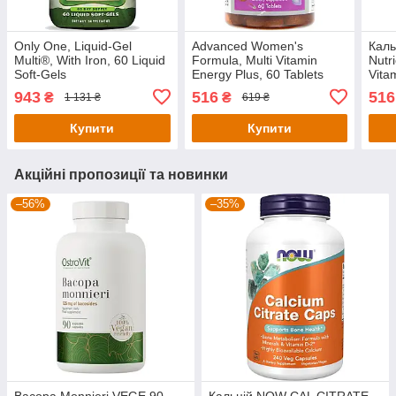
Only One, Liquid-Gel
Advanced Women's
Каль
Multi®, With Iron, 60 Liquid
Formula, Multi Vitamin
Nutr
Soft-Gels
Energy Plus, 60 Tablets
Vita
943
516
516
₴
₴
1 131 ₴
619 ₴
Купити
Купити
Акційні пропозиції та новинки
–56%
–35%
Bacopa Monnieri VEGE 90
Кальцій NOW CAL CITRATE