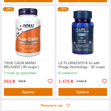
–28%
–28%
TRUE CALM AMINO
LE FLORASSIST® GI with
RELAXER | 90 vcaps |
Phage Technology - 30 vcaps
Готово до відправки
В наявності
561
1 475
₴
₴
783 ₴
2 042 ₴
Купити
Купити
Показати ще