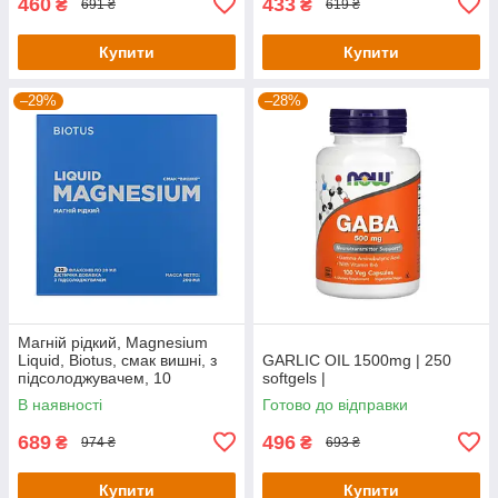
460
433
₴
₴
691 ₴
619 ₴
Купити
Купити
–29%
–28%
Магній рідкий, Magnesium
Liquid, Biotus, смак вишні, з
GARLIC OIL 1500mg | 250
підсолоджувачем, 10
softgels |
флаконів по 20 мл кожен
В наявності
Готово до відправки
689
496
₴
₴
974 ₴
693 ₴
Купити
Купити