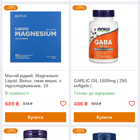
–29%
–28%
Магній рідкий, Magnesium
Liquid, Biotus, смак вишні, з
GARLIC OIL 1500mg | 250
підсолоджувачем, 10
softgels |
флаконів по 20 мл кожен
В наявності
Готово до відправки
689
496
₴
₴
974 ₴
693 ₴
Купити
Купити
–28%
–28%