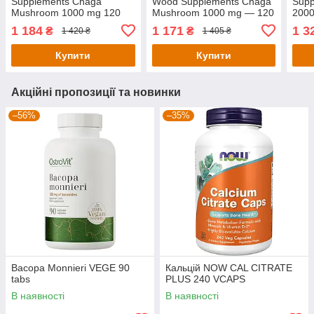
Supplements Chaga
Wood Supplements Chaga
Supp
Mushroom 1000 mg 120
Mushroom 1000 mg — 120
2000
capsules
caps
1 184
1 171
1 3
₴
₴
1 420 ₴
1 405 ₴
Купити
Купити
Акційні пропозиції та новинки
–56%
–35%
Bacopa Monnieri VEGE 90
Кальцій NOW CAL CITRATE
tabs
PLUS 240 VCAPS
В наявності
В наявності