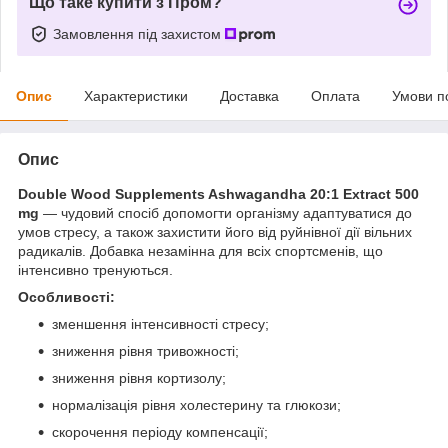
Що таке купити з Пром?
Замовлення під захистом
Опис
Характеристики
Доставка
Оплата
Умови п
Опис
Double Wood Supplements Ashwagandha 20:1 Extract 500
mg
— чудовий спосіб допомогти організму адаптуватися до
умов стресу, а також захистити його від руйнівної дії вільних
радикалів. Добавка незамінна для всіх спортсменів, що
інтенсивно тренуються.
Особливості:
зменшення інтенсивності стресу;
зниження рівня тривожності;
зниження рівня кортизолу;
нормалізація рівня холестерину та глюкози;
скорочення періоду компенсації;