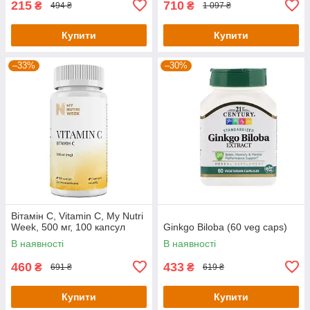
215
710
₴
₴
494 ₴
1 097 ₴
Купити
Купити
–33%
–30%
Вітамін С, Vitamin C, My Nutri
Week, 500 мг, 100 капсул
Ginkgo Biloba (60 veg caps)
В наявності
В наявності
460
433
₴
₴
691 ₴
619 ₴
Купити
Купити