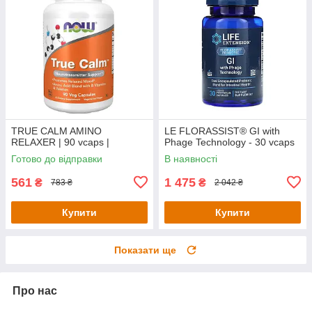
TRUE CALM AMINO
LE FLORASSIST® GI with
RELAXER | 90 vcaps |
Phage Technology - 30 vcaps
Готово до відправки
В наявності
561
1 475
₴
₴
783 ₴
2 042 ₴
Купити
Купити
Показати ще
Про нас