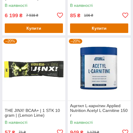
— 19 g (Pear Kiwi)
В наявності
В наявності
6 199
85
₴
₴
7 938 ₴
106 ₴
Купити
Купити
–20%
–20%
Ацетил L-карнітин Applied
THE JINX! BCAA+ | 1 STK 10
Nutrition Acetyl L Carnitine 150
gram | (Lemon Lime)
г
В наявності
В наявності
57
949
₴
₴
71 ₴
1 179 ₴