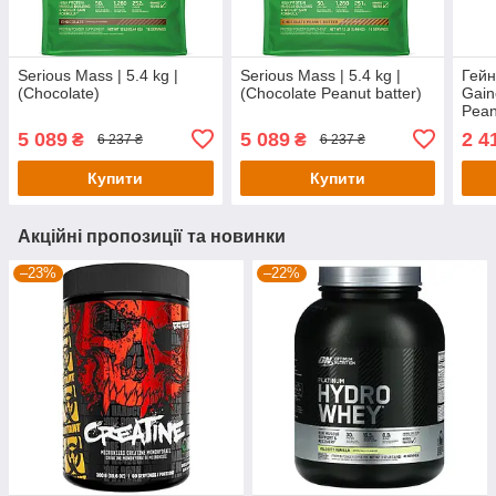
Serious Mass | 5.4 kg |
Serious Mass | 5.4 kg |
Гейн
(Chocolate)
(Chocolate Peanut batter)
Gain
Pean
5 089
5 089
2 4
₴
₴
6 237 ₴
6 237 ₴
Купити
Купити
Акційні пропозиції та новинки
–23%
–22%