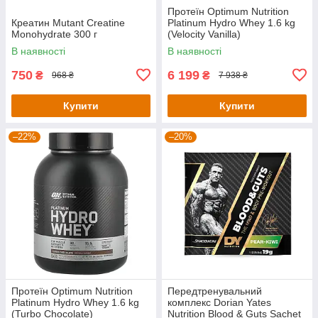
Протеїн Optimum Nutrition
Креатин Mutant Creatine
Platinum Hydro Whey 1.6 kg
Monohydrate 300 г
(Velocity Vanilla)
В наявності
В наявності
750
6 199
₴
₴
968 ₴
7 938 ₴
Купити
Купити
–22%
–20%
Протеїн Optimum Nutrition
Передтренувальний
Platinum Hydro Whey 1.6 kg
комплекс Dorian Yates
(Turbo Chocolate)
Nutrition Blood & Guts Sachet