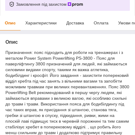
Замовлення під захистом
Опис
Характеристики
Доставка
Оплата
Умови п
Опис
Призначення: пояс підходить для роботи на тренажерах і з
металом Power System Powerlifting PS-3800 - Пояс для
паверліфтингу 3800 призначений для людей, які займаються
силовими видами спорту, такими як важка атлетика,
бодибілдинг і кросфіт. Його завдання - захистити поперековий
відділ хребта під час занять з вільними вагами та запобігти
можливим травмам при великих перевантаженнях. Пояс 3800
Powerlifting Belt рекомендований в першу чергу людям, які
займаються вправами з великою вагою, які особливо схильні
до травм і травм. Використання пояса для бодибілдингу під
час таких вправ, як присідання зі штангою, станова тяга,
гребки зі штангою в спуску, підкидання, ривки, жими на
плоскій лаві підвищує тиск в черевній порожнині та тим самим
стабілізує хребет в поперековому відділі. , що робить його
менш схильним до травм і додатково підтримує правильну