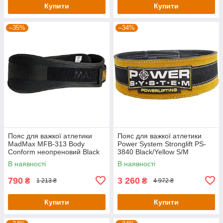
Купити
Купити
–35%
–34%
Пояс для важкої атлетики
Пояс для важкої атлетики
MadMax MFB-313 Body
Power System Stronglift PS-
Conform неопреновий Black
3840 Black/Yellow S/M
XS
В наявності
В наявності
790
3 260
₴
₴
1 213 ₴
4 972 ₴
Купити
Купити