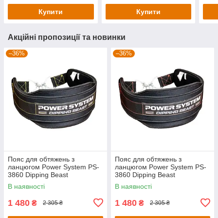
Купити
Купити
Акційні пропозиції та новинки
–36%
–36%
Пояс для обтяжень з
Пояс для обтяжень з
ланцюгом Power System PS-
ланцюгом Power System PS-
3860 Dipping Beast
3860 Dipping Beast
неопреновий Black/Yellow
неопреновий Black/Red
В наявності
В наявності
1 480
1 480
₴
₴
2 305 ₴
2 305 ₴