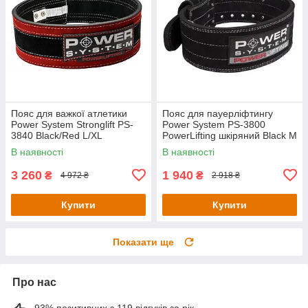
Пояс для важкої атлетики
Пояс для пауерліфтингу
Power System Stronglift PS-
Power System PS-3800
3840 Black/Red L/XL
PowerLifting шкіряний Black M
В наявності
В наявності
3 260
1 940
₴
₴
4 972 ₴
2 918 ₴
Купити
Купити
Показати ще
Про нас
93% позитивних з 119 відгуків за рік