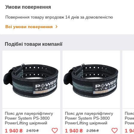
Умови повернення
Повернення товару впродовж 14 днів за домовленістю
Всі умови повернення
Подібні товари компанії
Пояс для пауерліфтингу
Пояс для пауерліфтингу
Пояс
Power System PS-3800
Power System PS-3800
Powe
PowerLifting шкіряний
PowerLifting шкіряний
Powe
Black/Grey Line XXL
Black/Grey Line M
Blac
1 940
1 940
1 9
₴
₴
2 670 ₴
2 256 ₴