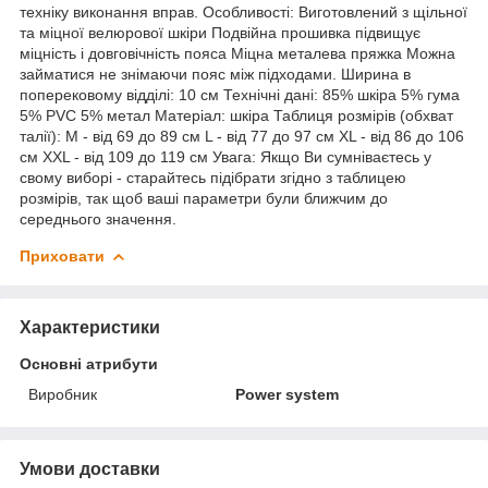
техніку виконання вправ. Особливості: Виготовлений з щільної
та міцної велюрової шкіри Подвійна прошивка підвищує
міцність і довговічність пояса Міцна металева пряжка Можна
займатися не знімаючи пояс між підходами. Ширина в
поперековому відділі: 10 см Технічні дані: 85% шкіра 5% гума
5% PVC 5% метал Матеріал: шкіра Таблиця розмірів (обхват
талії): M - від 69 до 89 см L - від 77 до 97 см XL - від 86 до 106
см XXL - від 109 до 119 см Увага: Якщо Ви сумніваєтесь у
свому виборі - старайтесь підібрати згідно з таблицею
розмірів, так щоб ваші параметри були ближчим до
середнього значення.
Приховати
Характеристики
Основні атрибути
Виробник
Power system
Умови доставки