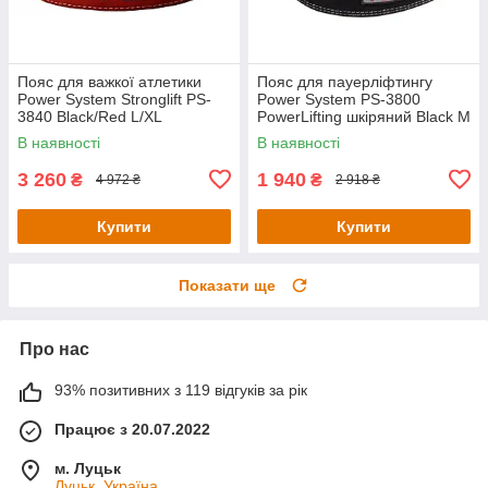
Пояс для важкої атлетики
Пояс для пауерліфтингу
Power System Stronglift PS-
Power System PS-3800
3840 Black/Red L/XL
PowerLifting шкіряний Black M
В наявності
В наявності
3 260
1 940
₴
₴
4 972 ₴
2 918 ₴
Купити
Купити
Показати ще
Про нас
93% позитивних з 119 відгуків за рік
Працює з 20.07.2022
м. Луцьк
Луцьк, Україна