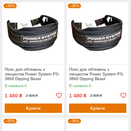
–36%
–36%
Пояс для обтяжень з
Пояс для обтяжень з
ланцюгом Power System PS-
ланцюгом Power System PS-
3860 Dipping Beast
3860 Dipping Beast
неопреновий Black/Yellow
неопреновий Black/Red
В наявності
В наявності
1 480
1 480
₴
₴
2 305 ₴
2 305 ₴
Купити
Купити
–35%
–34%