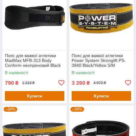
Пояс для важкої атлетики
Пояс для важкої атлетики
MadMax MFB-313 Body
Power System Stronglift PS-
Conform неопреновий Black
3840 Black/Yellow S/M
XS
В наявності
В наявності
790
3 260
₴
₴
1 213 ₴
4 972 ₴
Купити
Купити
–34%
–34%