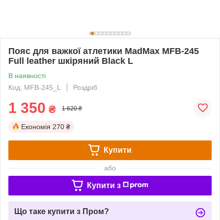
Пояс для важкої атлетики MadMax MFB-245
Full leather шкіряний Black L
В наявності
Код: MFB-245_L
Роздріб
1 350
₴
1 620 ₴
Економія
270 ₴
Купити
або
Купити з
Що таке купити з Пром?