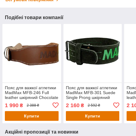
Подібні товари компанії
Пояс для важкої атлетики
Пояс для важкої атлетики
Пояс
MadMax MFB-246 Full
MadMax MFB-301 Suede
MadM
leather шкіряний Chocolate
Single Prong шкіряний
leat
brown L
Black/Green XL
brow
1 990
2 160
2 1
₴
₴
2 388 ₴
2 592 ₴
Купити
Купити
Акційні пропозиції та новинки