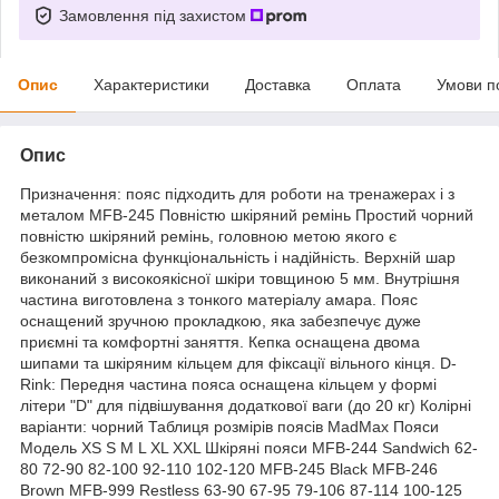
Замовлення під захистом
Опис
Характеристики
Доставка
Оплата
Умови п
Опис
Призначення: пояс підходить для роботи на тренажерах і з
металом MFB-245 Повністю шкіряний ремінь Простий чорний
повністю шкіряний ремінь, головною метою якого є
безкомпромісна функціональність і надійність. Верхній шар
виконаний з високоякісної шкіри товщиною 5 мм. Внутрішня
частина виготовлена з тонкого матеріалу амара. Пояс
оснащений зручною прокладкою, яка забезпечує дуже
приємні та комфортні заняття. Кепка оснащена двома
шипами та шкіряним кільцем для фіксації вільного кінця. D-
Rink: Передня частина пояса оснащена кільцем у формі
літери "D" для підвішування додаткової ваги (до 20 кг) Колірні
варіанти: чорний Таблиця розмірів поясів MadMax Пояси
Модель XS S M L XL XXL Шкіряні пояси MFB-244 Sandwich 62-
80 72-90 82-100 92-110 102-120 MFB-245 Black MFB-246
Brown MFB-999 Restless 63-90 67-95 79-106 87-114 100-125