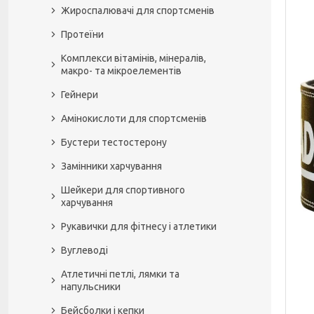
Жироспалювачі для спортсменів
Протеїни
Комплекси вітамінів, мінералів,
макро- та мікроелементів
Гейнери
Амінокислоти для спортсменів
Бустери тестостерону
Замінники харчування
Шейкери для спортивного
харчування
Рукавички для фітнесу і атлетики
Вуглеводі
Атлетичні петлі, лямки та
напульсники
Бейсболки і кепки