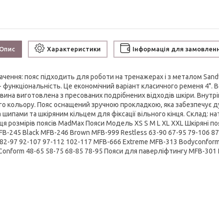
Опис
Характеристики
Інформація для замовлен
ачення: пояс підходить для роботи на тренажерах і з металом Sand
 - функціональність. Це економічний варіант класичного ременя 4".
вина виготовлена з пресованих подрібнених відходів шкіри. Внутрі
го кольору. Пояс оснащений зручною прокладкою, яка забезпечує д
шипами та шкіряним кільцем для фіксації вільного кінця. Склад: на
ця розмірів поясів MadMax Пояси Модель XS S M L XL XXL Шкіряні по
FB-245 Black MFB-246 Brown MFB-999 Restless 63-90 67-95 79-106 87
 82-97 92-107 97-112 102-117 MFB-666 Extreme MFB-313 Bodyconform
onform 48-65 58-75 68-85 78-95 Пояси для паверліфтингу MFB-301 P