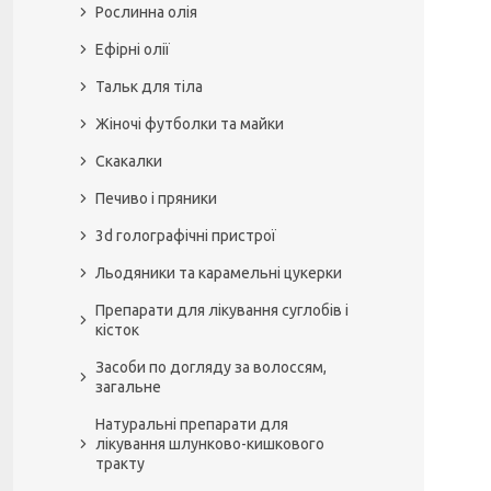
Рослинна олія
Ефірні олії
Тальк для тіла
Жіночі футболки та майки
Скакалки
Печиво і пряники
3d голографічні пристрої
Льодяники та карамельні цукерки
Препарати для лікування суглобів і
кісток
Засоби по догляду за волоссям,
загальне
Натуральні препарати для
лікування шлунково-кишкового
тракту