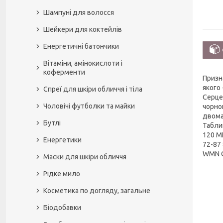
Шампуні для волосся
Шейкери для коктейлів
Енергетичні батончики
Вітаміни, амінокислоти і
коферменти
Призн
якого
Спреї для шкіри обличчя і тіла
Серце
Чоловічі футболки та майки
чорно
двома 
Бутлі
Табли
120 M
Енергетики
72-87
WMN C
Маски для шкіри обличчя
Рідке мило
Косметика по догляду, загальне
Біодобавки