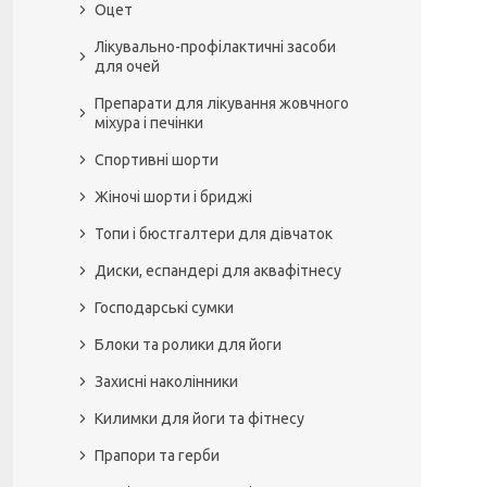
Оцет
Лікувально-профілактичні засоби
для очей
Препарати для лікування жовчного
міхура і печінки
Спортивні шорти
Жіночі шорти і бриджі
Топи і бюстгалтери для дівчаток
Диски, еспандері для аквафітнесу
Господарські сумки
Блоки та ролики для йоги
Захисні наколінники
Килимки для йоги та фітнесу
Прапори та герби