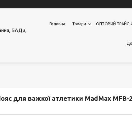
Головна
Товари
OПТОВИЙ ПРАЙС-
ння, БАДи,
До
ояс для важкої атлетики MadMax MFB-24