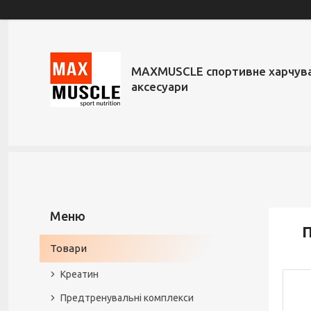
MAXMUSCLE спортивне харчува
аксесуари
П
Товари
Креатин
Предтренувальні комплекси