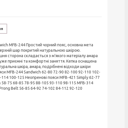
ня
wich MFB-244 Простий чорний пояс, основна мета
 Верхній шар покритий натуральною шкірою.
шня сторона складається з м'якого матеріалу амара
уже приємні та комфортні заняття. Кепка оснащена
туральна шкіра, амара, подрібнені відходи шкіри
яси MFB-244 Sandwich 62-80 72-90 82-100 92-110 102-
-114 100-125 Неопренові пояси MFB-421 Simply 62-77
 58-75 68-85 78-95 88-105 93-110 98-115 MFB-314
rong Belt 56-85 64-92 74-102 84-112 92-120