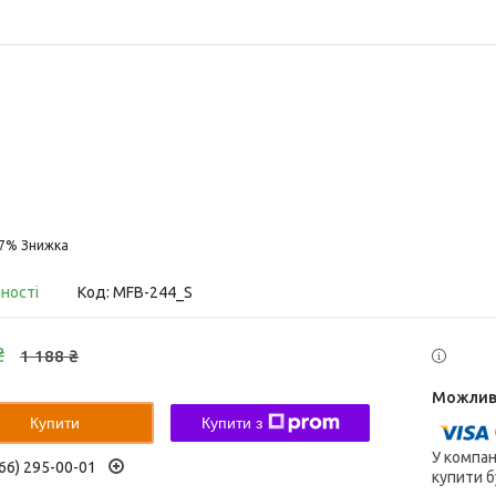
17%
вності
Код:
MFB-244_S
₴
1 188 ₴
Купити
Купити з
У компан
66) 295-00-01
купити б