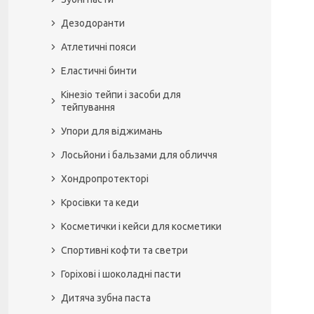
Дезодоранти
Атлетичні пояси
Еластичні бинти
Кінезіо тейпи і засоби для
тейпування
Упори для віджимань
Лосьйони і бальзами для обличчя
Хондропротекторі
Кросівки та кеди
Косметички і кейси для косметики
Спортивні кофти та светри
Горіхові і шоколадні пасти
Дитяча зубна паста