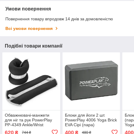
Умови повернення
Повернення товару впродовж 14 днів за домовленістю
Всі умови повернення
Подібні товари компанії
Обважнювачі-манжети
Блоки для йоги 2 шт.
Блок
для ніг та рук PowerPlay
PowerPlay 4006 Yoga Brick
(пар
PP-4349 Ankle/Wrist
EVA Сірі (пара)
Yoga
Weights (2шт.*2 kg) (пара)
620
400
400
₴
₴
744 ₴
480 ₴