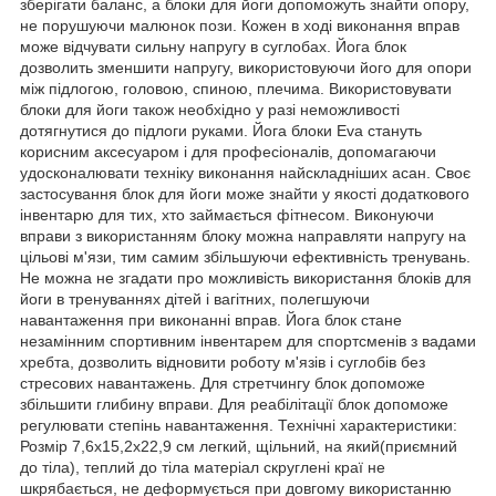
зберігати баланс, а блоки для йоги допоможуть знайти опору,
не порушуючи малюнок пози. Кожен в ході виконання вправ
може відчувати сильну напругу в суглобах. Йога блок
дозволить зменшити напругу, використовуючи його для опори
між підлогою, головою, спиною, плечима. Використовувати
блоки для йоги також необхідно у разі неможливості
дотягнутися до підлоги руками. Йога блоки Eva стануть
корисним аксесуаром і для професіоналів, допомагаючи
удосконалювати техніку виконання найскладніших асан. Своє
застосування блок для йоги може знайти у якості додаткового
інвентарю для тих, хто займається фітнесом. Виконуючи
вправи з використанням блоку можна направляти напругу на
цільові м'язи, тим самим збільшуючи ефективність тренувань.
Не можна не згадати про можливість використання блоків для
йоги в тренуваннях дітей і вагітних, полегшуючи
навантаження при виконанні вправ. Йога блок стане
незамінним спортивним інвентарем для спортсменів з вадами
хребта, дозволить відновити роботу м'язів і суглобів без
стресових навантажень. Для стретчингу блок допоможе
збільшити глибину вправи. Для реабілітації блок допоможе
регулювати степінь навантаження. Технічні характеристики:
Розмір 7,6x15,2x22,9 см легкий, щільний, на який(приємний
до тіла), теплий до тіла матеріал скруглені краї не
шкрябається, не деформується при довгому використанню