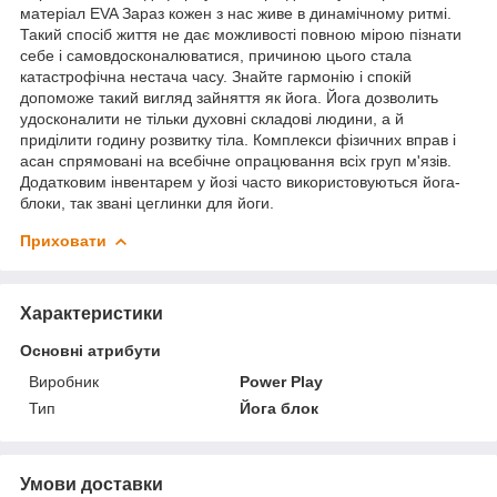
матеріал EVA Зараз кожен з нас живе в динамічному ритмі.
Такий спосіб життя не дає можливості повною мірою пізнати
себе і самовдосконалюватися, причиною цього стала
катастрофічна нестача часу. Знайте гармонію і спокій
допоможе такий вигляд зайняття як йога. Йога дозволить
удосконалити не тільки духовні складові людини, а й
приділити годину розвитку тіла. Комплекси фізичних вправ і
асан спрямовані на всебічне опрацювання всіх груп м'язів.
Додатковим інвентарем у йозі часто використовуються йога-
блоки, так звані цеглинки для йоги.
Приховати
Характеристики
Основні атрибути
Виробник
Power Play
Тип
Йога блок
Умови доставки