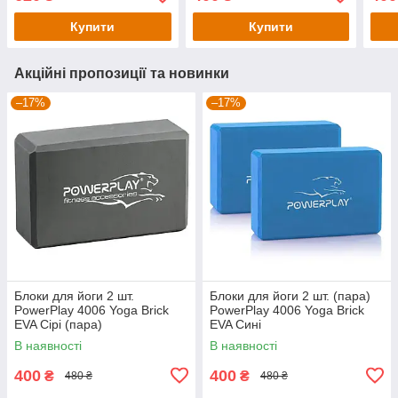
Чорні
Купити
Купити
Акційні пропозиції та новинки
–17%
–17%
Блоки для йоги 2 шт.
Блоки для йоги 2 шт. (пара)
PowerPlay 4006 Yoga Brick
PowerPlay 4006 Yoga Brick
EVA Сірі (пара)
EVA Сині
В наявності
В наявності
400
400
₴
₴
480 ₴
480 ₴