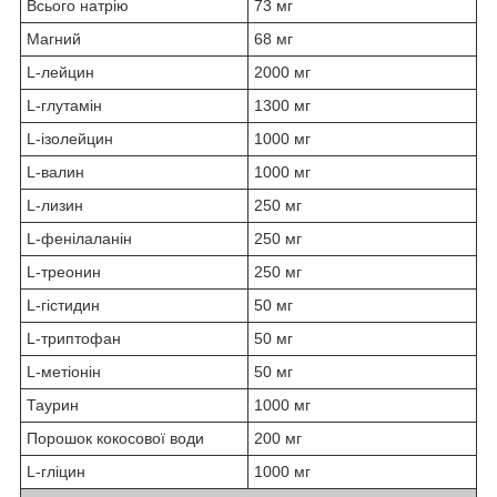
Всього натрію
73 мг
Магний
68 мг
L-лейцин
2000 мг
L-глутамін
1300 мг
L-ізолейцин
1000 мг
L-валин
1000 мг
L-лизин
250 мг
L-фенілаланін
250 мг
L-треонин
250 мг
L-гістидин
50 мг
L-триптофан
50 мг
L-метіонін
50 мг
Таурин
1000 мг
Порошок кокосової води
200 мг
L-гліцин
1000 мг