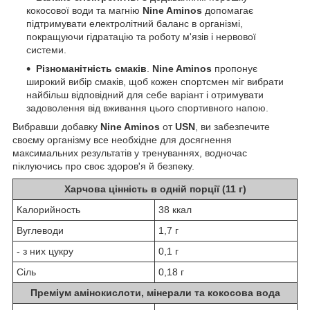
кокосової води та магнію
Nine Aminos
допомагає
підтримувати електролітний баланс в організмі,
покращуючи гідратацію та роботу м'язів і нервової
системи.
Різноманітність смаків
.
Nine Aminos
пропонує
широкий вибір смаків, щоб кожен спортсмен міг вибрати
найбільш відповідний для себе варіант і отримувати
задоволення від вживання цього спортивного напою.
Вибравши добавку
Nine Aminos
от
USN
, ви забезпечите
своєму організму все необхідне для досягнення
максимальних результатів у тренуваннях, водночас
піклуючись про своє здоров'я й безпеку.
Харчова цінність в одній порції (11 г)
Калорийность
38 ккал
Вуглеводи
1,7 г
- з них цукру
0,1 г
Сіль
0,18 г
Преміум амінокислоти, мінерали та кокосова вода