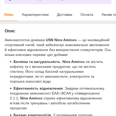
Опис
Характеристики
Доставка
Оплата
Умови п
Опис
Амінокислотна домішка
USN Nine Aminos
— це інноваційний
спортивний напій, який забезпечує максимальне зволоження
й ефективне відновлення без використання стимуляторів. Ось
кілька ключових переваг цієї добавки:
Безпека та натуральність
.
Nine Aminos
не містить
кофеїну та є веганським продуктом, що не містить
глютену. Його склад багатий натуральними
інгредієнтами, як-от амінокислоти, електроліти та
порошок кокосової води.
Ефективність відновлення
. Завдяки оптимальному
поєднанню амінокислот EAA і BCAA у співвідношенні
2:1:1,
Nine Aminos
сприяє ефективному відновленню
м'язів після тренувань і запобігає катаболічним
процесам.
Баланс електролітів
. З додаванням порошку