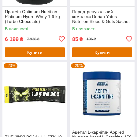
Протеїн Optimum Nutrition
Передтренувальний
Platinum Hydro Whey 1.6 kg
комплекс Dorian Yates
(Turbo Chocolate)
Nutrition Blood & Guts Sachet
— 19 g (Pear Kiwi)
В наявності
В наявності
6 199
85
₴
₴
7 938 ₴
106 ₴
Купити
Купити
–20%
–20%
Ацетил L-карнітин Applied
THE JINX! BCAA+ | 1 STK 10
Nutrition Acetyl L Carnitine 150