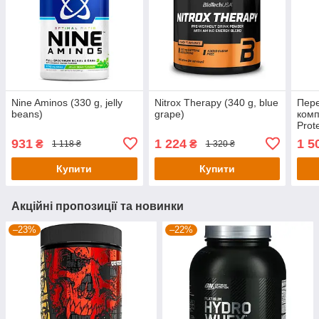
Nine Aminos (330 g, jelly
Nitrox Therapy (340 g, blue
Пер
beans)
grape)
комп
Prot
(Gra
931
1 224
1 5
₴
₴
1 118 ₴
1 320 ₴
Купити
Купити
Акційні пропозиції та новинки
–23%
–22%