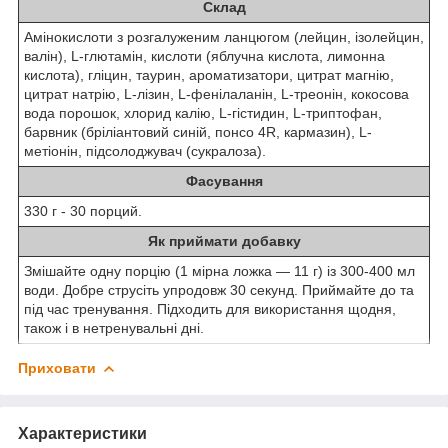
Склад
Амінокислоти з розгалуженим ланцюгом (лейцин, ізолейцин,
валін), L-глютамін, кислоти (яблучна кислота, лимонна
кислота), гліцин, таурин, ароматизатори, цитрат магнію,
цитрат натрію, L-лізин, L-фенілаланін, L-треонін, кокосова
вода порошок, хлорид калію, L-гістидин, L-триптофан,
барвник (бріліантовий синій, понсо 4R, кармазин), L-
метіонін, підсолоджувач (сукралоза).
Фасування
330 г - 30 порций.
Як приймати добавку
Змішайте одну порцію (1 мірна ложка — 11 г) із 300-400 мл
води. Добре струсіть упродовж 30 секунд. Приймайте до та
під час тренування. Підходить для використання щодня,
також і в нетренувальні дні.
Приховати
Характеристики