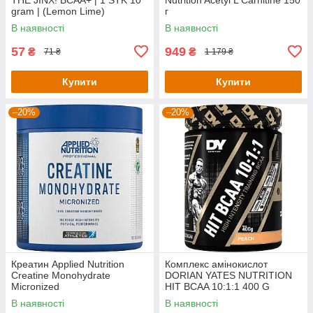
gram | (Lemon Lime)
г
В наявності
В наявності
57
949
₴
₴
71 ₴
1 179 ₴
Купити
Купити
–20%
–20%
Креатин Applied Nutrition
Комплекс амінокислот
Creatine Monohydrate
DORIAN YATES NUTRITION
Micronized
HIT BCAA 10:1:1 400 G
PowderUnflavoured (250g - 50
(PEACH)
В наявності
В наявності
Servings)