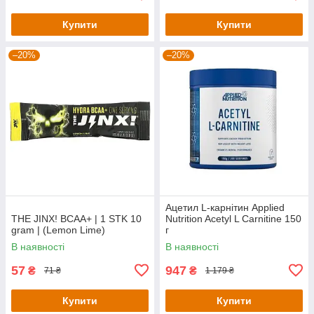
Купити
Купити
–20%
–20%
Ацетил L-карнітин Applied
THE JINX! BCAA+ | 1 STK 10
Nutrition Acetyl L Carnitine 150
gram | (Lemon Lime)
г
В наявності
В наявності
57
947
₴
₴
71 ₴
1 179 ₴
Купити
Купити