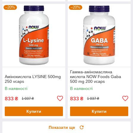
–20%
–20%
Гамма-аміномасляна
Амінокислота LYSINE 500mg
кислота NOW Foods Gaba
250 vcaps
500 mg 200 vcaps
В наявності
В наявності
833
833
₴
₴
1 037 ₴
1 037 ₴
Купити
Купити
Показати ще