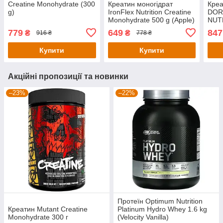
Creatine Monohydrate (300
Креатин моногідрат
Креа
g)
IronFlex Nutrition Creatine
DOR
Monohydrate 500 g (Apple)
NUT
MON
779
649
847
₴
₴
916 ₴
778 ₴
Купити
Купити
Акційні пропозиції та новинки
–23%
–22%
Протеїн Optimum Nutrition
Креатин Mutant Creatine
Platinum Hydro Whey 1.6 kg
Monohydrate 300 г
(Velocity Vanilla)