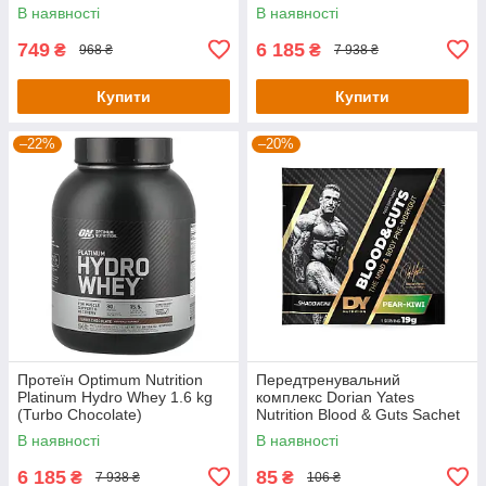
В наявності
В наявності
749
6 185
₴
₴
968 ₴
7 938 ₴
Купити
Купити
–22%
–20%
Протеїн Optimum Nutrition
Передтренувальний
Platinum Hydro Whey 1.6 kg
комплекс Dorian Yates
(Turbo Chocolate)
Nutrition Blood & Guts Sachet
— 19 g (Pear Kiwi)
В наявності
В наявності
6 185
85
₴
₴
7 938 ₴
106 ₴