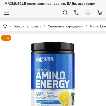
MAXMUSCLE спортивне харчування, БАДи, аксесуари
Товари та послуги
Спортивне харчування
Amino Ener
–9%