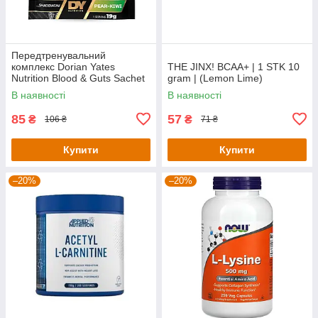
Передтренувальний
комплекс Dorian Yates
THE JINX! BCAA+ | 1 STK 10
Nutrition Blood & Guts Sachet
gram | (Lemon Lime)
— 19 g (Pear Kiwi)
В наявності
В наявності
85
57
₴
₴
106 ₴
71 ₴
Купити
Купити
–20%
–20%