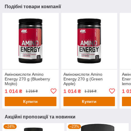
Подібні товари компанії
Амінокислоти Amino
Амінокислоти Amino
Амін
Energy 270 g (Blueberry
Energy 270 g (Green
Ener
Mojito)
Apple)
lemo
1 014
1 014
1 0
₴
₴
1 216 ₴
1 216 ₴
Купити
Купити
Акційні пропозиції та новинки
–24%
–23%