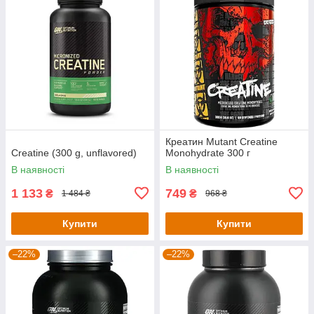
Креатин Mutant Creatine
Creatine (300 g, unflavored)
Monohydrate 300 г
В наявності
В наявності
1 133
749
₴
₴
1 484 ₴
968 ₴
Купити
Купити
–22%
–22%