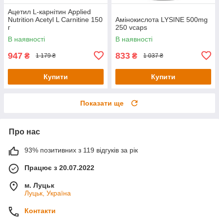
Ацетил L-карнітин Applied
Nutrition Acetyl L Carnitine 150
Амінокислота LYSINE 500mg
г
250 vcaps
В наявності
В наявності
947
833
₴
₴
1 179 ₴
1 037 ₴
Купити
Купити
Показати ще
Про нас
93% позитивних з 119 відгуків за рік
Працює з 20.07.2022
м. Луцьк
Луцьк, Україна
Контакти