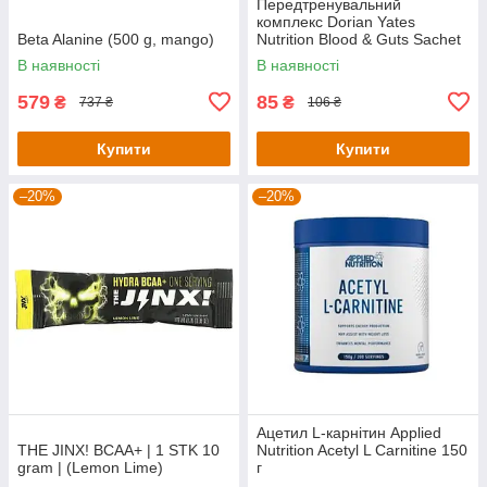
Передтренувальний
комплекс Dorian Yates
Beta Alanine (500 g, mango)
Nutrition Blood & Guts Sachet
— 19 g (Pear Kiwi)
В наявності
В наявності
579
85
₴
₴
737 ₴
106 ₴
Купити
Купити
–20%
–20%
Ацетил L-карнітин Applied
THE JINX! BCAA+ | 1 STK 10
Nutrition Acetyl L Carnitine 150
gram | (Lemon Lime)
г