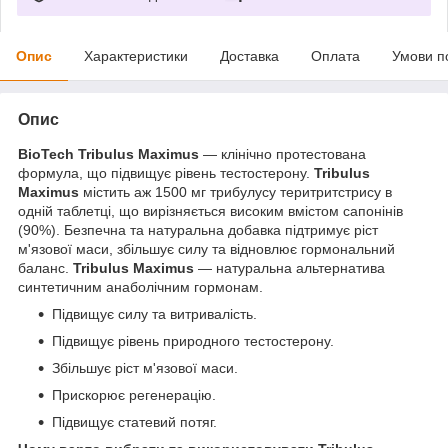
Опис
Характеристики
Доставка
Оплата
Умови п
Опис
BioTech Tribulus Maximus
— клінічно протестована
формула, що підвищує рівень тестостерону.
Tribulus
Maximus
містить аж 1500 мг трибулусу теритритстрису в
одній таблетці, що вирізняється високим вмістом сапонінів
(90%). Безпечна та натуральна добавка підтримує ріст
м'язової маси, збільшує силу та відновлює гормональний
баланс.
Tribulus Maximus
— натуральна альтернатива
синтетичним анаболічним гормонам.
Підвищує силу та витривалість.
Підвищує рівень природного тестостерону.
Збільшує ріст м'язової маси.
Прискорює регенерацію.
Підвищує статевий потяг.