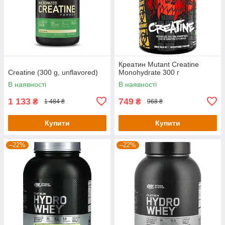
Креатин Mutant Creatine
Creatine (300 g, unflavored)
Monohydrate 300 г
В наявності
В наявності
1 133
749
₴
₴
1 484 ₴
968 ₴
Купити
Купити
–22%
–22%