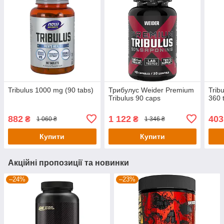
Tribulus 1000 mg (90 tabs)
Трибулус Weider Premium
Trib
Tribulus 90 caps
360 
882
1 122
403
₴
₴
1 060 ₴
1 346 ₴
Купити
Купити
Акційні пропозиції та новинки
–24%
–23%