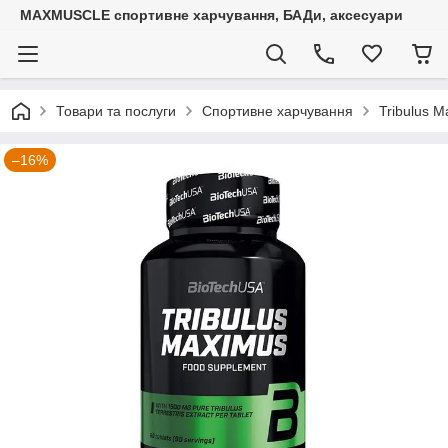
MAXMUSCLE спортивне харчування, БАДи, аксесуари
Товари та послуги
Спортивне харчування
Tribulus M
–16%