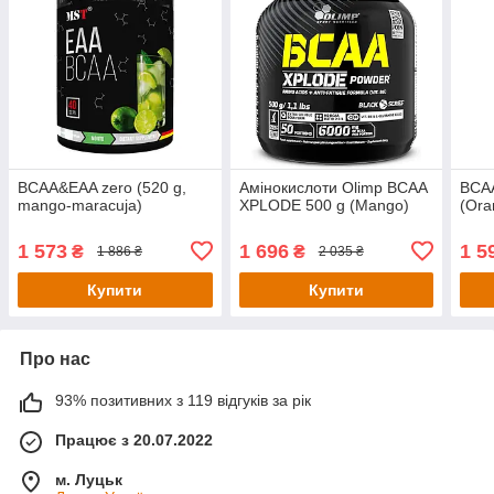
BCAA&EAA zero (520 g,
Амінокислоти Olimp BCAA
ВСА
mango-maracuja)
XPLODE 500 g (Mango)
(Ora
1 573
1 696
1 5
₴
₴
1 886 ₴
2 035 ₴
Купити
Купити
Про нас
93% позитивних з 119 відгуків за рік
Працює з 20.07.2022
м. Луцьк