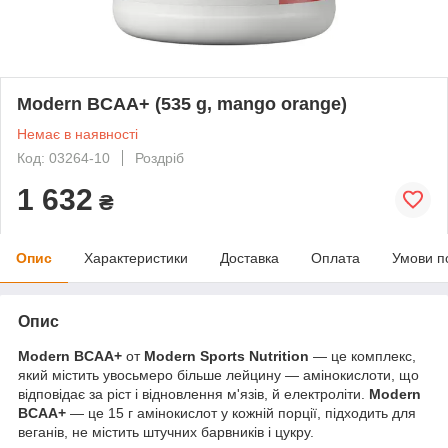
Modern BCAA+ (535 g, mango orange)
Немає в наявності
Код: 03264-10
Роздріб
1 632
₴
Опис
Характеристики
Доставка
Оплата
Умови п
Опис
Modern BCAA+
от
Modern Sports Nutrition
— це комплекс,
який містить увосьмеро більше лейцину — амінокислоти, що
відповідає за ріст і відновлення м'язів, й електроліти.
Modern
BCAA+
— це 15 г амінокислот у кожній порції, підходить для
веганів, не містить штучних барвників і цукру.