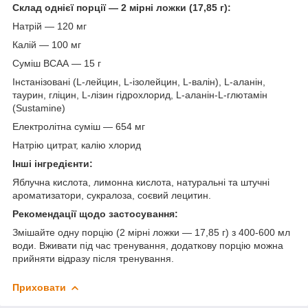
Склад однієї порції — 2 мірні ложки (17,85 г):
Натрій — 120 мг
Калій — 100 мг
Суміш ВСАА — 15 г
Інстанізовані (L-лейцин, L-ізолейцин, L-валін), L-аланін,
таурин, гліцин, L-лізин гідрохлорид, L-аланін-L-глютамін
(Sustamine)
Електролітна суміш — 654 мг
Натрію цитрат, калію хлорид
Інші інгредієнти:
Яблучна кислота, лимонна кислота, натуральні та штучні
ароматизатори, сукралоза, соєвий лецитин.
Рекомендації щодо застосування:
Змішайте одну порцію (2 мірні ложки — 17,85 г) з 400-600 мл
води. Вживати під час тренування, додаткову порцію можна
прийняти відразу після тренування.
Приховати