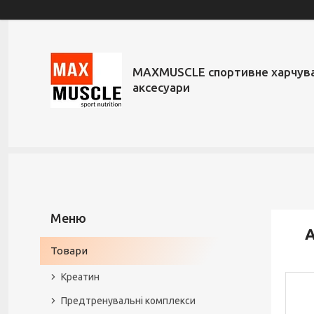
MAXMUSCLE спортивне харчува
аксесуари
A
Товари
Креатин
Предтренувальні комплекси