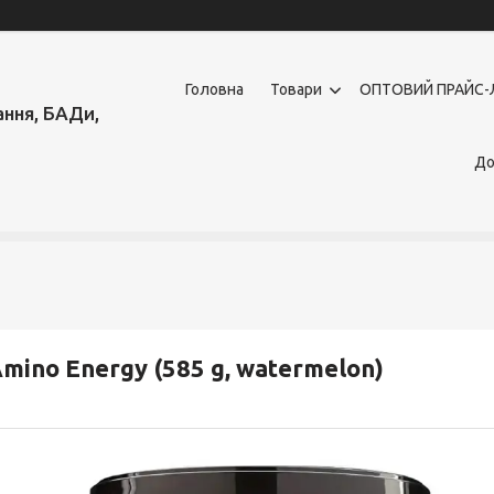
Головна
Товари
OПТОВИЙ ПРАЙС-
ння, БАДи,
До
mino Energy (585 g, watermelon)