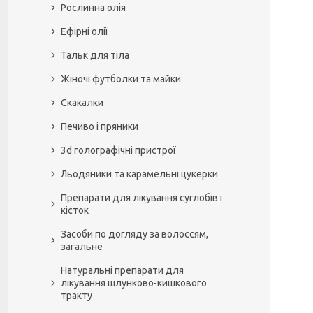
Рослинна олія
Ефірні олії
Тальк для тіла
Жіночі футболки та майки
Скакалки
Печиво і пряники
3d голографічні пристрої
Льодяники та карамельні цукерки
Препарати для лікування суглобів і
кісток
Засоби по догляду за волоссям,
загальне
Натуральні препарати для
лікування шлунково-кишкового
тракту