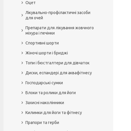
Оцет
Лікувально-профілактичні засоби
для очей
Препарати для лікування жовчного
міхура і печінки
Спортивні шорти
Жіночі шорти і бриджі
Топи і бюстгалтери для дівчаток
Диски, еспандері для аквафітнесу
Господарські сумки
Блоки та ролики для йоги
Захисні наколінники
Килимки для йоги та фітнесу
Прапори та герби