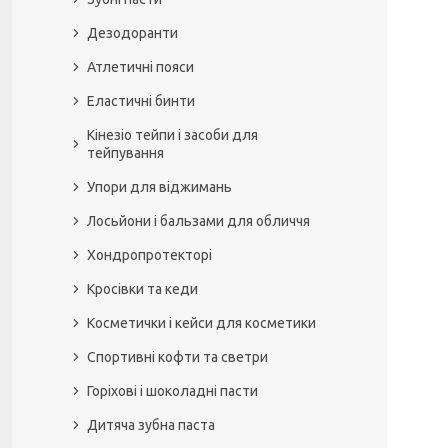
Дезодоранти
Атлетичні пояси
Еластичні бинти
Кінезіо тейпи і засоби для
тейпування
Упори для віджимань
Лосьйони і бальзами для обличчя
Хондропротекторі
Кросівки та кеди
Косметички і кейси для косметики
Спортивні кофти та светри
Горіхові і шоколадні пасти
Дитяча зубна паста