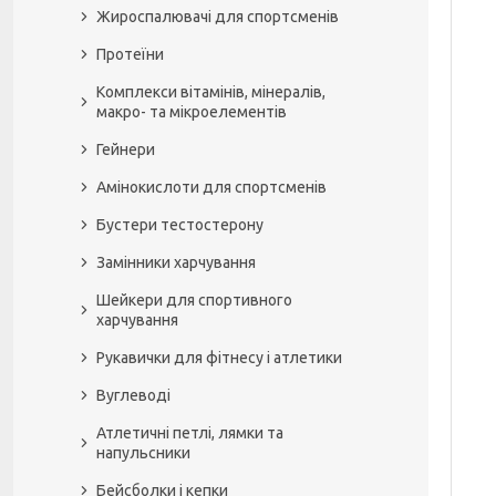
Жироспалювачі для спортсменів
Протеїни
Комплекси вітамінів, мінералів,
макро- та мікроелементів
Гейнери
Амінокислоти для спортсменів
Бустери тестостерону
Замінники харчування
Шейкери для спортивного
харчування
Рукавички для фітнесу і атлетики
Вуглеводі
Атлетичні петлі, лямки та
напульсники
Бейсболки і кепки