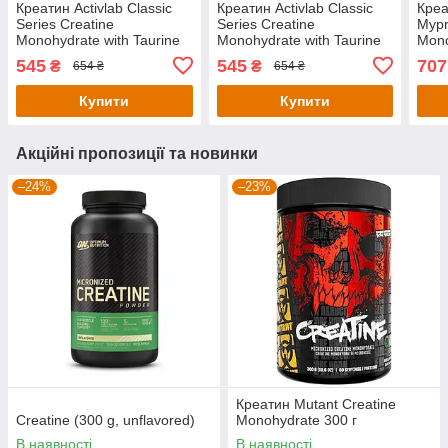
Креатин Activlab Classic
Креатин Activlab Classic
Креа
Series Creatine
Series Creatine
Mypr
Monohydrate with Taurine
Monohydrate with Taurine
Mono
300 g (Blackcurrant)
300 g (Orange)
545
545
707
₴
₴
654 ₴
654 ₴
Купити
Купити
Акційні пропозиції та новинки
–24%
–23%
Креатин Mutant Creatine
Creatine (300 g, unflavored)
Monohydrate 300 г
В наявності
В наявності