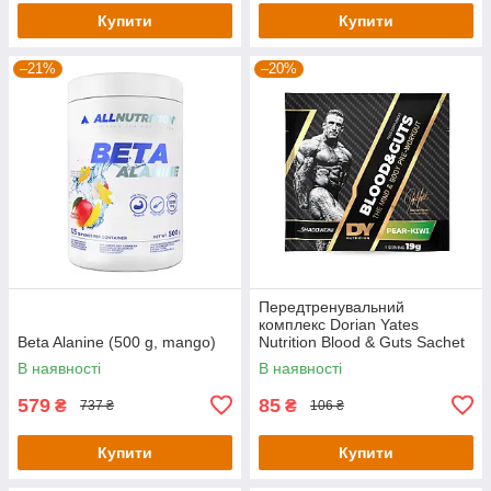
Купити
Купити
–21%
–20%
Передтренувальний
комплекс Dorian Yates
Beta Alanine (500 g, mango)
Nutrition Blood & Guts Sachet
— 19 g (Pear Kiwi)
В наявності
В наявності
579
85
₴
₴
737 ₴
106 ₴
Купити
Купити