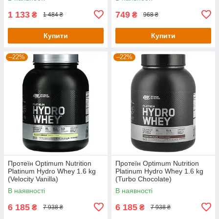
1 133
749
₴
₴
1 484 ₴
968 ₴
Купити
Купити
–22%
–22%
Протеїн Optimum Nutrition
Протеїн Optimum Nutrition
Platinum Hydro Whey 1.6 kg
Platinum Hydro Whey 1.6 kg
(Velocity Vanilla)
(Turbo Chocolate)
В наявності
В наявності
6 185
6 185
₴
₴
7 938 ₴
7 938 ₴