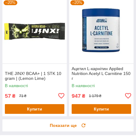
–20%
–20%
Ацетил L-карнітин Applied
THE JINX! BCAA+ | 1 STK 10
Nutrition Acetyl L Carnitine 150
gram | (Lemon Lime)
г
В наявності
В наявності
57
947
₴
₴
71 ₴
1 179 ₴
Купити
Купити
Показати ще