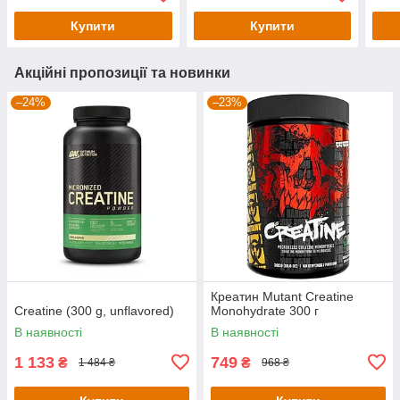
Купити
Купити
Акційні пропозиції та новинки
–24%
–23%
Креатин Mutant Creatine
Creatine (300 g, unflavored)
Monohydrate 300 г
В наявності
В наявності
1 133
749
₴
₴
1 484 ₴
968 ₴