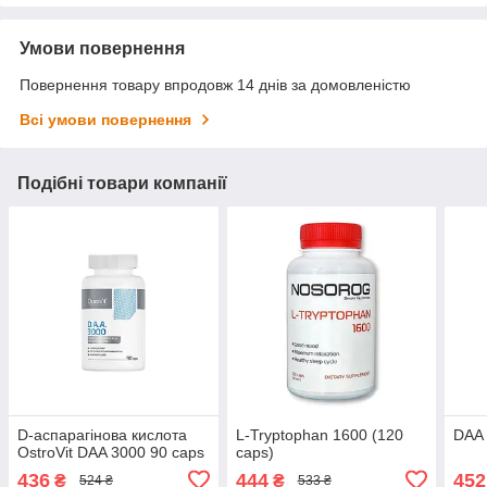
Умови повернення
Повернення товару впродовж 14 днів за домовленістю
Всі умови повернення
Подібні товари компанії
D-аспарагінова кислота
L-Tryptophan 1600 (120
DAA 
OstroVit DAA 3000 90 caps
caps)
436
444
452
₴
₴
524 ₴
533 ₴