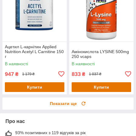
Ацетил L-карнітин Applied
Nutrition Acetyl L Carnitine 150
Амінокислота LYSINE 500mg
г
250 vcaps
В наявності
В наявності
947
833
₴
₴
1 179 ₴
1 037 ₴
Купити
Купити
Показати ще
Про нас
93% позитивних з 119 відгуків за рік