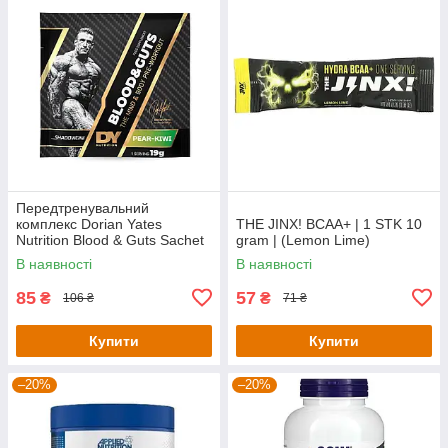
Передтренувальний
комплекс Dorian Yates
THE JINX! BCAA+ | 1 STK 10
Nutrition Blood & Guts Sachet
gram | (Lemon Lime)
— 19 g (Pear Kiwi)
В наявності
В наявності
85
57
₴
₴
106 ₴
71 ₴
Купити
Купити
–20%
–20%