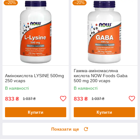
–20%
–20%
Гамма-аміномасляна
Амінокислота LYSINE 500mg
кислота NOW Foods Gaba
250 vcaps
500 mg 200 vcaps
В наявності
В наявності
833
833
₴
₴
1 037 ₴
1 037 ₴
Купити
Купити
Показати ще