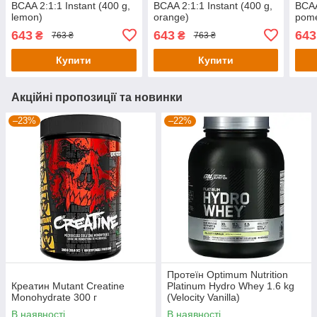
BCAA 2:1:1 Instant (400 g,
BCAA 2:1:1 Instant (400 g,
BCAA
lemon)
orange)
pome
643
643
643
₴
₴
763 ₴
763 ₴
Купити
Купити
Акційні пропозиції та новинки
–23%
–22%
Протеїн Optimum Nutrition
Креатин Mutant Creatine
Platinum Hydro Whey 1.6 kg
Monohydrate 300 г
(Velocity Vanilla)
В наявності
В наявності