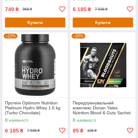
749
6 185
₴
₴
968 ₴
7 938 ₴
Купити
Купити
–22%
–20%
Протеїн Optimum Nutrition
Передтренувальний
Platinum Hydro Whey 1.6 kg
комплекс Dorian Yates
(Turbo Chocolate)
Nutrition Blood & Guts Sachet
— 19 g (Pear Kiwi)
В наявності
В наявності
6 185
85
₴
₴
7 938 ₴
106 ₴