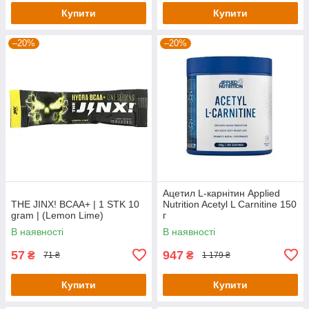
Купити
Купити
–20%
–20%
Ацетил L-карнітин Applied
THE JINX! BCAA+ | 1 STK 10
Nutrition Acetyl L Carnitine 150
gram | (Lemon Lime)
г
В наявності
В наявності
57
947
₴
₴
71 ₴
1 179 ₴
Купити
Купити