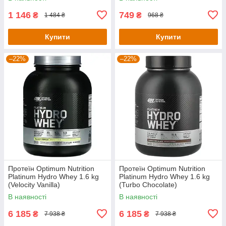
1 146
749
₴
₴
1 484 ₴
968 ₴
Купити
Купити
–22%
–22%
Протеїн Optimum Nutrition
Протеїн Optimum Nutrition
Platinum Hydro Whey 1.6 kg
Platinum Hydro Whey 1.6 kg
(Velocity Vanilla)
(Turbo Chocolate)
В наявності
В наявності
6 185
6 185
₴
₴
7 938 ₴
7 938 ₴