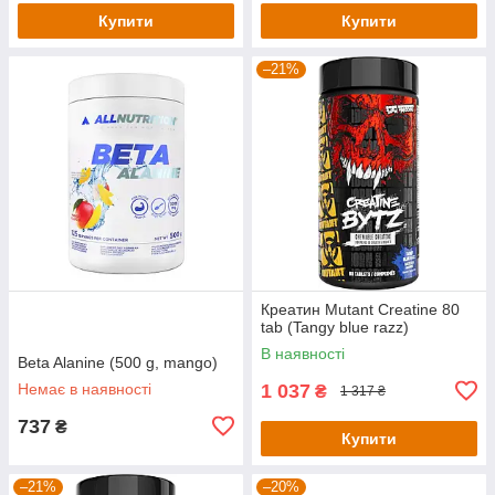
Купити
Купити
–21%
Креатин Mutant Creatine 80
tab (Tangy blue razz)
В наявності
Beta Alanine (500 g, mango)
Немає в наявності
1 037
₴
1 317 ₴
737
₴
Купити
–21%
–20%