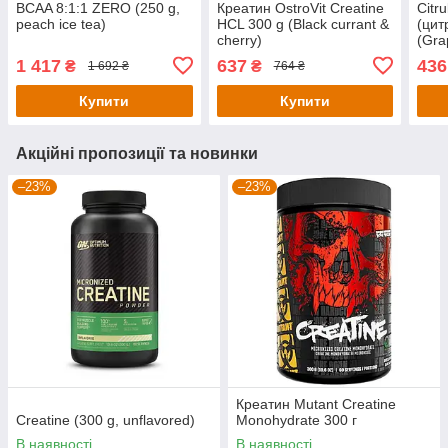
BCAA 8:1:1 ZERO (250 g,
Креатин OstroVit Creatine
Citru
peach ice tea)
HCL 300 g (Black currant &
(цит
cherry)
(Gra
Curr
1 417
637
436
₴
₴
1 692 ₴
764 ₴
Купити
Купити
Акційні пропозиції та новинки
–23%
–23%
Креатин Mutant Creatine
Creatine (300 g, unflavored)
Monohydrate 300 г
В наявності
В наявності