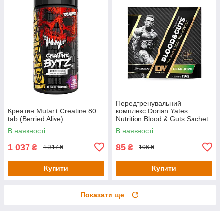
Передтренувальний
Креатин Mutant Creatine 80
комплекс Dorian Yates
tab (Berried Alive)
Nutrition Blood & Guts Sachet
— 19 g (Pear Kiwi)
В наявності
В наявності
1 037
85
₴
₴
1 317 ₴
106 ₴
Купити
Купити
Показати ще