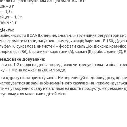
кислоти з розгалуженим ланцюгом BCAA - 6 г:
ин – 3 г
 – 1,5 г
ейцин – 1,5 г
амін - 1 г
дієнти:
 амінокислоти BCAA (L-лейцин, L-валін, L-ізолейцин), регулятори ки
ін, ароматизатори, загусник – камедь акації; барвник - Е 150д (для
ьфам К, сукралоза; антистечі – фосфати кальцію, діоксид кремнію; 
лорид (віт. В6), барвники - каротини (А), кармін (Б), рибофлавін (С), Е 15
мендоване дозування:
ти по 1-2 порції на день - перед їжею чи тренуванням та після тре
ку = 1 мірна ложка) на 200 мл води.
ти одразу після приготування. Не перевищуйте добову дозу, що ре
истовуватися як заміна різноманітного харчування. Рекомендується
тиме утворення осаду не впливає на якість продукту. Не рекомендує
тупному для маленьких дітей місці.