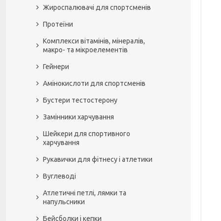
Жироспалювачі для спортсменів
Протеїни
Комплекси вітамінів, мінералів,
макро- та мікроелементів
Гейнери
Амінокислоти для спортсменів
Бустери тестостерону
Замінники харчування
Шейкери для спортивного
харчування
Рукавички для фітнесу і атлетики
Вуглеводі
Атлетичні петлі, лямки та
напульсники
Бейсболки і кепки