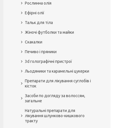
Рослинна олія
Ефірні олії
Тальк для тіла
Жіночі футболки та майки
Скакалки
Печиво і пряники
3d голографічні пристрої
Льодяники та карамельні цукерки
Препарати для лікування суглобів і
кісток
Засоби по догляду за волоссям,
загальне
Натуральні препарати для
лікування шлунково-кишкового
тракту