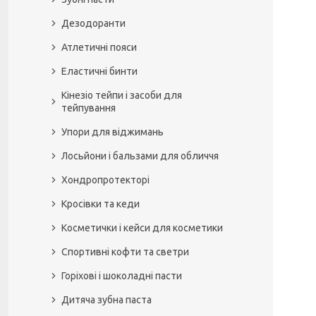
Дезодоранти
Атлетичні пояси
Еластичні бинти
Кінезіо тейпи і засоби для
тейпування
Упори для віджимань
Лосьйони і бальзами для обличчя
Хондропротекторі
Кросівки та кеди
Косметички і кейси для косметики
Спортивні кофти та светри
Горіхові і шоколадні пасти
Дитяча зубна паста