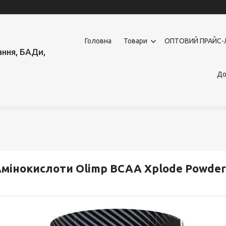
Головна
Товари
OПТОВИЙ ПРАЙС-
ння, БАДи,
До
мінокислоти Olimp BCAA Xplode Powder 50