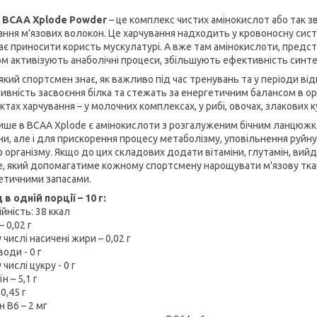
 BCAA Xplode Powder
– це комплекс чистих амінокислот або так з
ання м'язових волокон. Це харчування надходить у кровоносну сист
ає приносити користь мускулатурі. А вже там амінокислоти, предст
ом активізують анаболічні процеси, збільшують ефективність синтез
який спортсмен знає, як важливо під час тренувань та у періоди в
ивність засвоєння білка та стежать за енергетичним балансом в орга
тах харчування – у молочних комплексах, у рибі, овочах, злакових к
ише в BCAA Xplode є амінокислоти з розгалуженим бічним ланцюжком
ни, але і для прискорення процесу метаболізму, уповільнення руйнув
о організму. Якщо до цих складових додати вітаміни, глутамін, ви
e, який допомагатиме кожному спортсмену нарощувати м'язову тка
етичними запасами.
в одній порції – 10 г:
йність: 38 ккал
 0,02 г
 числі насичені жири – 0,02 г
оди - 0 г
 числі цукру - 0 г
н – 5,1 г
 0,45 г
н B6 – 2 мг