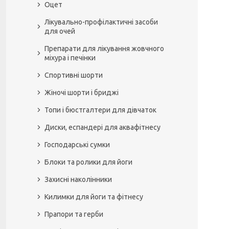
Оцет
Лікувально-профілактичні засоби
для очей
Препарати для лікування жовчного
міхура і печінки
Спортивні шорти
Жіночі шорти і бриджі
Топи і бюстгалтери для дівчаток
Диски, еспандері для аквафітнесу
Господарські сумки
Блоки та ролики для йоги
Захисні наколінники
Килимки для йоги та фітнесу
Прапори та герби