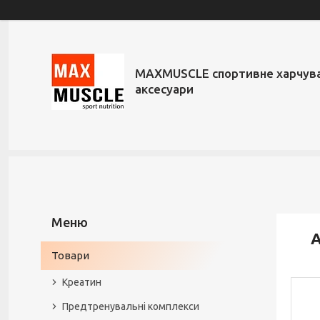
MAXMUSCLE спортивне харчува
аксесуари
А
Товари
Креатин
Предтренувальні комплекси