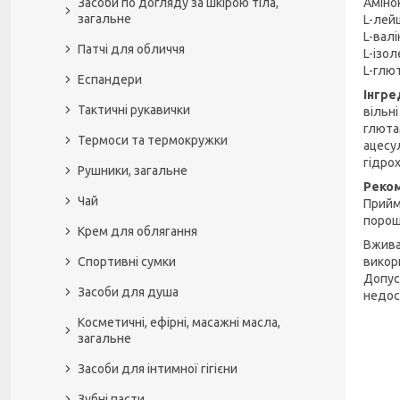
Аміно
Засоби по догляду за шкірою тіла,
загальне
L-лейц
L-валін
Патчі для обличчя
L-ізол
L-глют
Еспандери
Інгре
Тактичні рукавички
вільні
глютам
Термоси та термокружки
ацесул
гідрох
Рушники, загальне
Реко
Чай
Прийма
порош
Крем для облягання
Вжива
викор
Спортивні сумки
Допус
Засоби для душа
недос
Косметичні, ефірні, масажні масла,
загальне
Засоби для інтимної гігієни
Зубні пасти