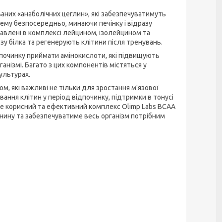
ваних «анаболічних цеглин», які забезпечуватимуть
ему безпосередньо, минаючи печінку і відразу
авлені в комплексі лейцином, ізолейцином та
у білка та регенерують клітини після тренувань.
ідпочинку приймати амінокислоти, які підвищують
нізмі. Багато з цих компонентів містяться у
ультурах.
, які важливі не тільки для зростання м'язової
ання клітин у період відпочинку, підтримки в тонусі
йде корисний та ефективний комплекс Olimp Labs BCAA
нину та забезпечуватиме весь організм потрібним