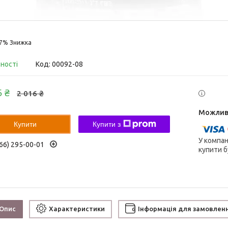
17%
вності
Код:
00092-08
5 ₴
2 016 ₴
Купити
Купити з
У компан
66) 295-00-01
купити б
Опис
Характеристики
Інформація для замовлен