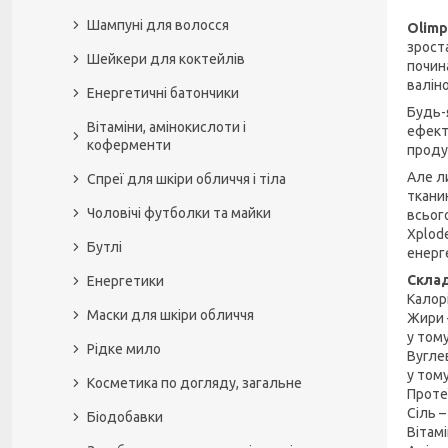
Шампуні для волосся
Olimp
зрост
Шейкери для коктейлів
почин
валін
Енергетичні батончики
Будь-
Вітаміни, амінокислоти і
ефект
коферменти
продук
Але л
Спреї для шкіри обличчя і тіла
ткани
Чоловічі футболки та майки
всьог
Xplod
Бутлі
енерг
Склад 
Енергетики
Калорі
Маски для шкіри обличчя
Жири –
у тому
Рідке мило
Вуглев
у тому
Косметика по догляду, загальне
Протеї
Сіль –
Біодобавки
Вітамі