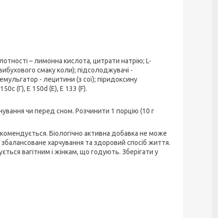
слотності – лимонна кислота, цитрати натрію; L-
 вибухового смаку коли); підсолоджувачі -
емульгатор - лецитини (з сої); піридоксину
0с (Г), Е 150d (Е), Е 133 (F).
нування чи перед сном. Розчинити 1 порцію (10 г
комендується. Біологічно активна добавка не може
 збалансоване харчування та здоровий спосіб життя.
ться вагітним і жінкам, що годують. Зберігати у