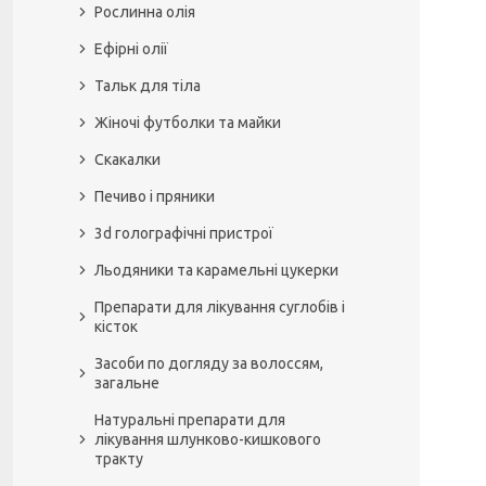
Рослинна олія
Ефірні олії
Тальк для тіла
Жіночі футболки та майки
Скакалки
Печиво і пряники
3d голографічні пристрої
Льодяники та карамельні цукерки
Препарати для лікування суглобів і
кісток
Засоби по догляду за волоссям,
загальне
Натуральні препарати для
лікування шлунково-кишкового
тракту