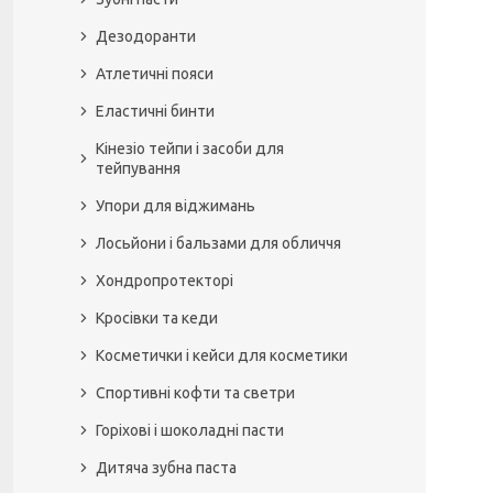
Дезодоранти
Атлетичні пояси
Еластичні бинти
Кінезіо тейпи і засоби для
тейпування
Упори для віджимань
Лосьйони і бальзами для обличчя
Хондропротекторі
Кросівки та кеди
Косметички і кейси для косметики
Спортивні кофти та светри
Горіхові і шоколадні пасти
Дитяча зубна паста