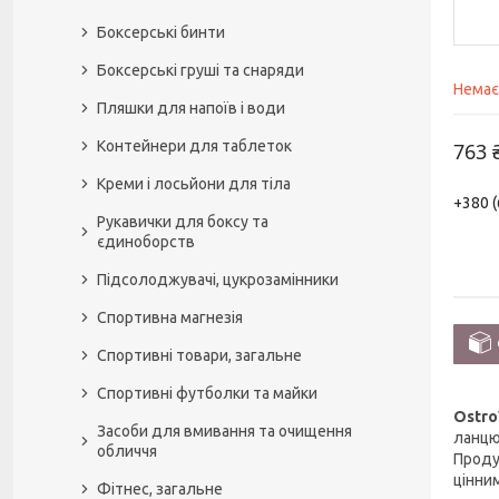
Боксерські бинти
Боксерські груші та снаряди
Немає
Пляшки для напоїв і води
Контейнери для таблеток
763 
Креми і лосьйони для тіла
+380 (
Рукавички для боксу та
єдиноборств
Підсолоджувачі, цукрозамінники
Спортивна магнезія
Спортивні товари, загальне
Спортивні футболки та майки
Ostro
Засоби для вмивання та очищення
ланцю
обличчя
Проду
цінни
Фітнес, загальне