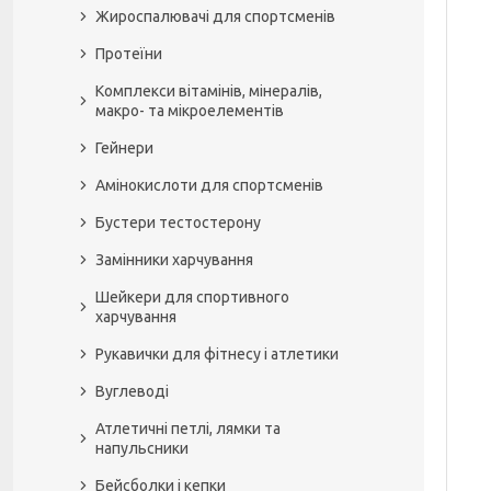
Жироспалювачі для спортсменів
Протеїни
Комплекси вітамінів, мінералів,
макро- та мікроелементів
Гейнери
Амінокислоти для спортсменів
Бустери тестостерону
Замінники харчування
Шейкери для спортивного
харчування
Рукавички для фітнесу і атлетики
Вуглеводі
Атлетичні петлі, лямки та
напульсники
Бейсболки і кепки