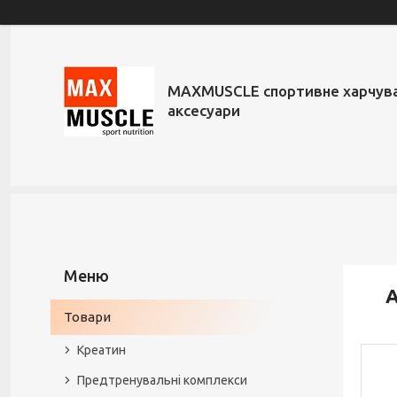
MAXMUSCLE спортивне харчува
аксесуари
А
Товари
Креатин
Предтренувальні комплекси