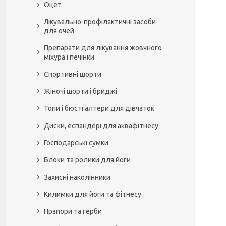
Оцет
Лікувально-профілактичні засоби
для очей
Препарати для лікування жовчного
міхура і печінки
Спортивні шорти
Жіночі шорти і бриджі
Топи і бюстгалтери для дівчаток
Диски, еспандері для аквафітнесу
Господарські сумки
Блоки та ролики для йоги
Захисні наколінники
Килимки для йоги та фітнесу
Прапори та герби