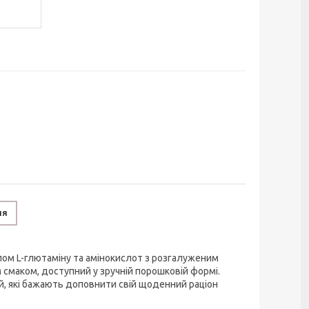
ня
елом L-глютаміну та амінокислот з розгалуженим
м смаком, доступний у зручній порошковій формі.
, які бажають доповнити свій щоденний раціон