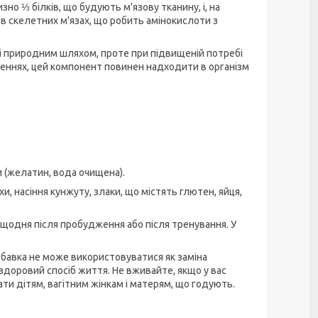
но ⅓ білків, що будують м'язову тканину, і, на
 в скелетних м'язах, що робить амінокислоти з
мі природним шляхом, проте при підвищеній потребі
аженнях, цей компонент повинен надходити в організм
ли (желатин, вода очищена).
хи, насіння кунжуту, злаки, що містять глютен, яйця,
 щодня після пробудження або після тренування. У
бавка не може використовуватися як заміна
здоровий спосіб життя. Не вживайте, якщо у вас
ати дітям, вагітним жінкам і матерям, що годують.