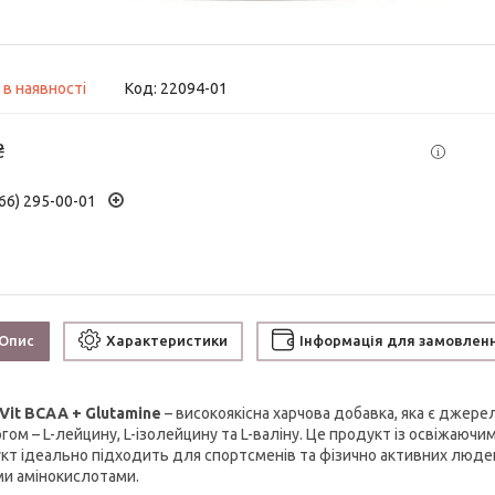
 в наявності
Код:
22094-01
₴
66) 295-00-01
Опис
Характеристики
Інформація для замовлен
Vit BCAA + Glutamine
– високоякісна харчова добавка, яка є джер
гом – L-лейцину, L-ізолейцину та L-валіну. Це продукт із освіжаючи
кт ідеально підходить для спортсменів та фізично активних людей
ми амінокислотами.