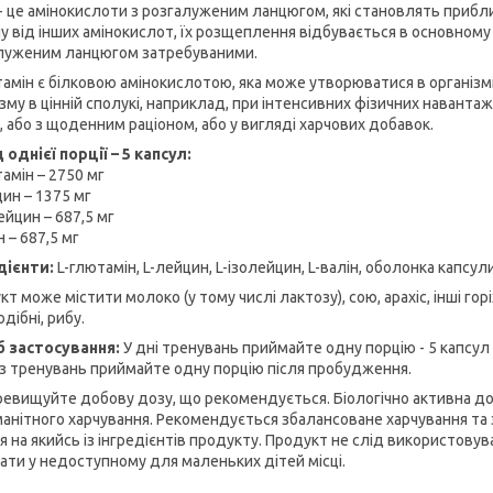
- це амінокислоти з розгалуженим ланцюгом, які становлять приблиз
ну від інших амінокислот, їх розщеплення відбувається в основному
луженим ланцюгом затребуваними.
тамін є білковою амінокислотою, яка може утворюватися в організ
ізму в цінній сполукі, наприклад, при інтенсивних фізичних навант
, або з щоденним раціоном, або у вигляді харчових добавок.
 однієї порції – 5 капсул:
амін – 2750 мг
цин – 1375 мг
ейцин – 687,5 мг
н – 687,5 мг
дієнти:
L-глютамін, L-лейцин, L-ізолейцин, L-валін, оболонка капсу
т може містити молоко (у тому числі лактозу), сою, арахіс, інші горі
дібні, рибу.
б застосування:
У дні тренувань приймайте одну порцію - 5 капсул
ез тренувань приймайте одну порцію після пробудження.
ревищуйте добову дозу, що рекомендується. Біологічно активна до
манітного харчування. Рекомендується збалансоване харчування та 
я на якийсь із інгредієнтів продукту. Продукт не слід використовув
гати у недоступному для маленьких дітей місці.