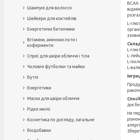
BCAA 
Шампуні для волосся
відмі
розга
Шейкери для коктейлів
L-глю
Енергетичні батончики
орган
ззовні
Вітаміни, амінокислоти і
Склад
коферменти
L-глют
L-лей
Спреї для шкіри обличчя і тіла
L-ізол
Чоловічі футболки та майки
L-валі
Інгри
Бутлі
Продук
Енергетики
ракопо
Маски для шкіри обличчя
Спосі
дні б
Рідке мило
Не пе
різно
Косметика по догляду, загальне
алергі
Біодобавки
Збері