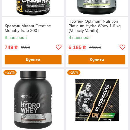
Протеїн Optimum Nutrition
Креатин Mutant Creatine
Platinum Hydro Whey 1.6 kg
Monohydrate 300 г
(Velocity Vanilla)
В наявності
В наявності
749
6 185
₴
₴
968 ₴
7 938 ₴
Купити
Купити
–22%
–20%