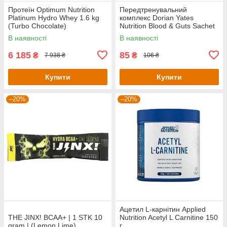
Протеїн Optimum Nutrition
Передтренувальний
Platinum Hydro Whey 1.6 kg
комплекс Dorian Yates
(Turbo Chocolate)
Nutrition Blood & Guts Sachet
— 19 g (Pear Kiwi)
В наявності
В наявності
6 185
85
₴
₴
7 938 ₴
106 ₴
Купити
Купити
–20%
–20%
Ацетил L-карнітин Applied
THE JINX! BCAA+ | 1 STK 10
Nutrition Acetyl L Carnitine 150
gram | (Lemon Lime)
г