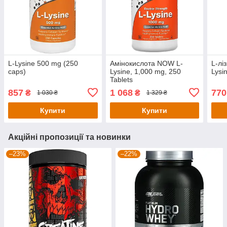
L-Lysine 500 mg (250
Амінокислота NOW L-
L-лі
caps)
Lysine, 1,000 mg, 250
Lysi
Tablets
857
1 068
770
₴
₴
1 030 ₴
1 329 ₴
Купити
Купити
Акційні пропозиції та новинки
–23%
–22%