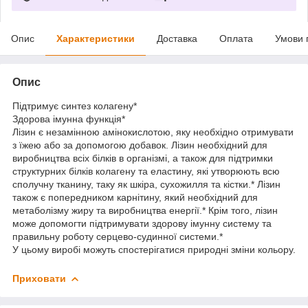
Опис
Характеристики
Доставка
Оплата
Умови 
Опис
Підтримує синтез колагену*
Здорова імунна функція*
Лізин є незамінною амінокислотою, яку необхідно отримувати
з їжею або за допомогою добавок. Лізин необхідний для
виробництва всіх білків в організмі, а також для підтримки
структурних білків колагену та еластину, які утворюють всю
сполучну тканину, таку як шкіра, сухожилля та кістки.* Лізин
також є попередником карнітину, який необхідний для
метаболізму жиру та виробництва енергії.* Крім того, лізин
може допомогти підтримувати здорову імунну систему та
правильну роботу серцево-судинної системи.*
У цьому виробі можуть спостерігатися природні зміни кольору.
Приховати