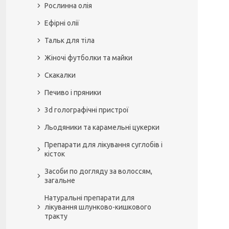
Рослинна олія
Ефірні олії
Тальк для тіла
Жіночі футболки та майки
Скакалки
Печиво і пряники
3d голографічні пристрої
Льодяники та карамельні цукерки
Препарати для лікування суглобів і
кісток
Засоби по догляду за волоссям,
загальне
Натуральні препарати для
лікування шлунково-кишкового
тракту