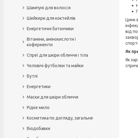
Шампуні для волосся
Шейкери для коктейлів
Цинк в
інфек
Енергетичні батончики
від п
захво
Вітаміни, амінокислоти і
спорт
коферменти
Як пр
Спреї для шкіри обличчя і тіла
Як ха
сприч
Чоловічі футболки та майки
Бутлі
Енергетики
Маски для шкіри обличчя
Рідке мило
Косметика по догляду, загальне
Біодобавки