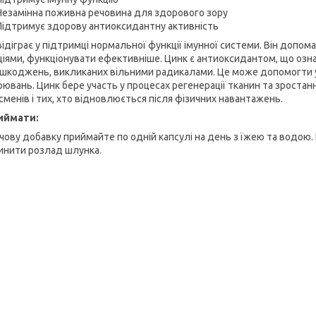
Незамінна поживна речовина для здорового зору
Підтримує здорову антиоксидантну активність
ідіграє у підтримці нормальної функції імунної системи. Він допома
ціями, функціонувати ефективніше. Цинк є антиоксидантом, що озна
ошкоджень, викликаних вільними радикалами. Це може допомогти уп
рювань. Цинк бере участь у процесах регенерації тканин та зроста
сменів і тих, хто відновлюється після фізичних навантажень.
иймати:
рчову добавку приймайте по одній капсулі на день з їжею та водо
инити розлад шлунка.