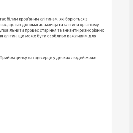
гає білим кров'яним клітинам, які борються з
чає, що він допомагає захищати клітини організму
овільнити процес старіння та знизити ризик різних
ння клітин, що може бути особливо важливим для
ю. Прийом цинку натщесерце у деяких людей може