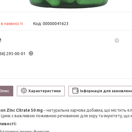
 в наявності
Код:
00000041623
₴
66) 295-00-01
Опис
Характеристики
Інформація для замовлен
on Zinc Citrate 50 mg
– натуральна харчова добавка, що містить е
. Цинк є важливою поживною речовиною для зору та імунітету, що 
ивості:
Підтримує імунну функцію