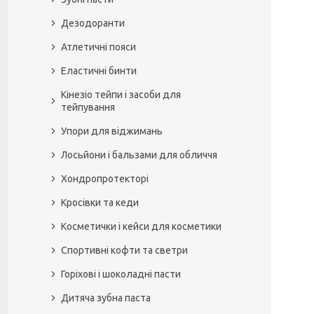
Дезодоранти
Атлетичні пояси
Еластичні бинти
Кінезіо тейпи і засоби для
тейпування
Упори для віджимань
Лосьйони і бальзами для обличчя
Хондропротекторі
Кросівки та кеди
Косметички і кейси для косметики
Спортивні кофти та светри
Горіхові і шоколадні пасти
Дитяча зубна паста