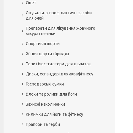
Оцет
Лікувально-профілактичні засоби
для очей
Препарати для лікування жовчного
міхура і печінки
Спортивні шорти
Жіночі шорти і бриджі
Топи і бюстгалтери для дівчаток
Диски, еспандері для аквафітнесу
Господарські сумки
Блоки та ролики для йоги
Захисні наколінники
Килимки для йоги та фітнесу
Прапори та герби