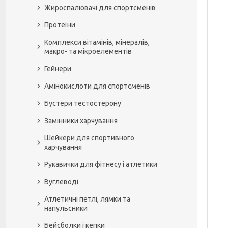
Жироспалювачі для спортсменів
Протеїни
Комплекси вітамінів, мінералів,
макро- та мікроелементів
Гейнери
Амінокислоти для спортсменів
Бустери тестостерону
Замінники харчування
Шейкери для спортивного
харчування
Рукавички для фітнесу і атлетики
Вуглеводі
Атлетичні петлі, лямки та
напульсники
Бейсболки і кепки