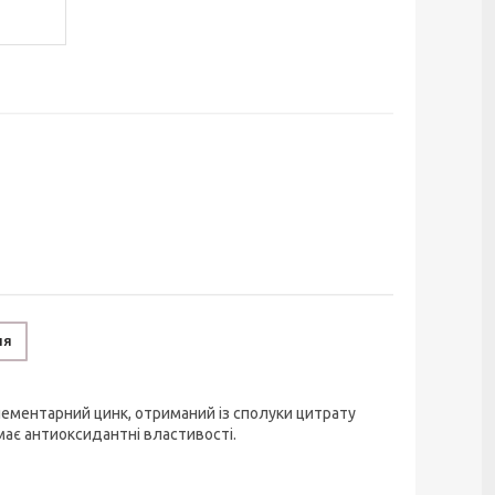
ня
лементарний цинк, отриманий із сполуки цитрату
має антиоксидантні властивості.