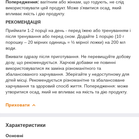
Попередження:
вагітним або жінкам, що годують, не слід
використовувати цей продукт. Може з'явитися осад, який
впливає якість і дію продукту.
РЕКОМЕНДАЦІЯ
Приймати 1-2 порції на день - перед їжею або тренуванням і
після тренування або перед сном. Додайте 1 порцію (10 г
порошку – 20 мірних одиниць = ½ мірної ложки) на 200 мл
води.
Вживати одразу після приготування. Не перевищуйте добову
дозу, що рекомендується. Харчові добавки не повинні
використовуватися як заміна різноманітного та
збалансованого харчування. Зберігайте у недоступному для
дітей місці. Рекомендується різноманітне та збалансоване
харчування та здоровий спосіб життя. Попередження: може
утворитися осад, який не впливає на якість та дію продукту.
Приховати
Характеристики
Основні