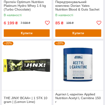
Протеїн Optimum Nutrition
Передтренувальний
Platinum Hydro Whey 1.6 kg
комплекс Dorian Yates
(Turbo Chocolate)
Nutrition Blood & Guts Sachet
— 19 g (Pear Kiwi)
В наявності
В наявності
6 199
85
₴
₴
7 938 ₴
106 ₴
Купити
Купити
–20%
–20%
Ацетил L-карнітин Applied
THE JINX! BCAA+ | 1 STK 10
Nutrition Acetyl L Carnitine 150
gram | (Lemon Lime)
г