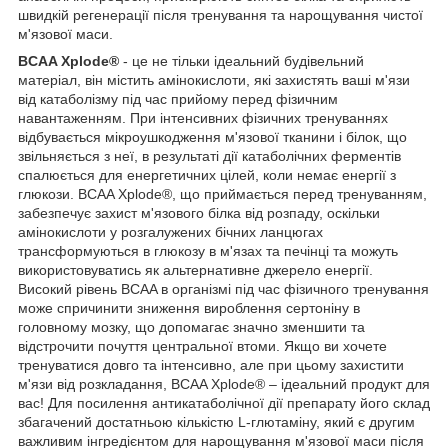
швидкій регенерації після тренування та нарощування чистої
м'язової маси.
BCAA Xplode®
- це не тільки ідеальний будівельний
матеріал, він містить амінокислоти, які захистять ваші м'язи
від катаболізму під час прийому перед фізичним
навантаженням. При інтенсивних фізичних тренуваннях
відбувається мікроушкодження м'язової тканини і білок, що
звільняється з неї, в результаті дії катаболічних ферментів
спалюється для енергетичних цілей, коли немає енергії з
глюкози. BCAA Xplode®, що приймається перед тренуванням,
забезпечує захист м'язового білка від розпаду, оскільки
амінокислоти у розгалужених бічних ланцюгах
трансформуються в глюкозу в м'язах та печінці та можуть
використовуватись як альтернативне джерело енергії.
Високий рівень BCAA в організмі під час фізичного тренування
може спричинити зниження вироблення сертоніну в
головному мозку, що допомагає значно зменшити та
відстрочити почуття центральної втоми. Якщо ви хочете
тренуватися довго та інтенсивно, але при цьому захистити
м'язи від розкладання, BCAA Xplode® – ідеальний продукт для
вас! Для посилення антикатаболічної дії препарату його склад
збагачений достатньою кількістю L-глютаміну, який є другим
важливим інгредієнтом для нарощування м'язової маси після