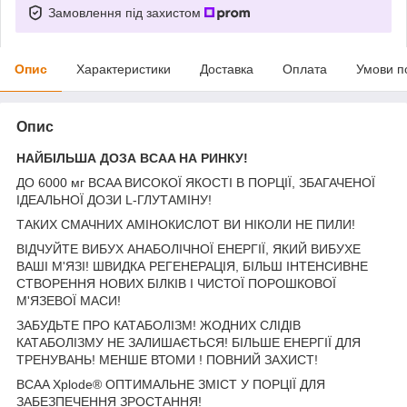
Замовлення під захистом
Опис
Характеристики
Доставка
Оплата
Умови п
Опис
НАЙБІЛЬША ДОЗА BCAA НА РИНКУ!
ДО 6000 мг BCAA ВИСОКОЇ ЯКОСТІ В ПОРЦІЇ, ЗБАГАЧЕНОЇ
ІДЕАЛЬНОЇ ДОЗИ L-ГЛУТАМІНУ!
ТАКИХ СМАЧНИХ АМІНОКИСЛОТ ВИ НІКОЛИ НЕ ПИЛИ!
ВІДЧУЙТЕ ВИБУХ АНАБОЛІЧНОЇ ЕНЕРГІЇ, ЯКИЙ ВИБУХЕ
ВАШІ М'ЯЗІ! ШВИДКА РЕГЕНЕРАЦІЯ, БІЛЬШ ІНТЕНСИВНЕ
СТВОРЕННЯ НОВИХ БІЛКІВ І ЧИСТОЇ ПОРОШКОВОЇ
М'ЯЗЕВОЇ МАСИ!
ЗАБУДЬТЕ ПРО КАТАБОЛІЗМ! ЖОДНИХ СЛІДІВ
КАТАБОЛІЗМУ НЕ ЗАЛИШАЄТЬСЯ! БІЛЬШЕ ЕНЕРГІЇ ДЛЯ
ТРЕНУВАНЬ! МЕНШЕ ВТОМИ ! ПОВНИЙ ЗАХИСТ!
BCAA Xplode® ОПТИМАЛЬНЕ ЗМІСТ У ПОРЦІЇ ДЛЯ
ЗАБЕЗПЕЧЕННЯ ЗРОСТАННЯ!