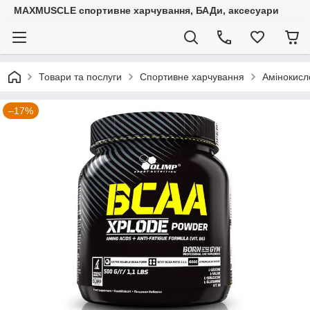
MAXMUSCLE спортивне харчування, БАДи, аксесуари
Товари та послуги
Спортивне харчування
Амінокисл
–17%