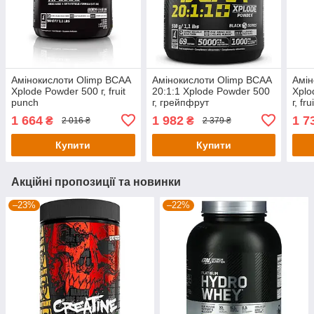
Амінокислоти Olimp BCAA
Амінокислоти Olimp BCAA
Амін
Xplode Powder 500 г, fruit
20:1:1 Xplode Powder 500
Xplo
punch
г, грейпфрут
г, fr
1 664
1 982
1 7
₴
₴
2 016 ₴
2 379 ₴
Купити
Купити
Акційні пропозиції та новинки
–23%
–22%