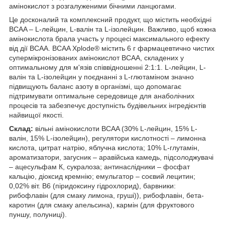
амінокислот з розгалуженими бічними ланцюгами.
Це досконалий та комплексний продукт, що містить необхідні
BCAA – L-лейцин, L-валін та L-ізолейцин. Важливо, щоб кожна
амінокислота брала участь у процесі максимального ефекту
від дії BCAA. BCAA Xplode® містить 6 г фармацевтично чистих
супермікронізованих амінокислот BCAA, складених у
оптимальному для м'язів співвідношенні 2:1:1. L-лейцин, L-
валін та L-ізолейцин у поєднанні з L-глютаміном значно
підвищують баланс азоту в організмі, що допомагає
підтримувати оптимальне середовище для анаболічних
процесів та забезпечує доступність будівельних інгредієнтів
найвищої якості.
Склад:
вільні амінокислоти BCAA (30% L-лейцин, 15% L-
валін, 15% L-ізолейцин), регулятори кислотності – лимонна
кислота, цитрат натрію, яблучна кислота; 10% L-глутамін,
ароматизатори, загусник – аравійська камедь, підсолоджувачі
– ацесульфам К, сукралоза; антинаслідники – фосфат
кальцію, діоксид кремнію; емульгатор – соєвий лецитин;
0,02% віт. B6 (піридоксину гідрохлорид), барвники:
рибофлавін (для смаку лимона, груші)), рибофлавін, бета-
каротин (для смаку апельсина), кармін (для фруктового
пуншу, полуниці).