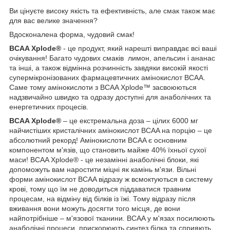
Ви цінуєте високу якість та ефективність, але смак також має
для вас велике значення?
Вдосконалена форма, чудовий смак!
BCAA Xplode®
- це продукт, який нарешті виправдає всі ваші
очікування! Багато чудових смаків лимон, апельсин і ананас
та інші, а також відмінна розчинність завдяки високій якості
супермікронізованих фармацевтичних амінокислот BCAA.
Саме тому амінокислоти з BCAA Xplode™ засвоюються
надзвичайно швидко та одразу доступні для анаболічних та
енергетичних процесів.
BCAA Xplode®
– це екстремальна доза – цілих 6000 мг
найчистіших кристалічних амінокислот BCAA на порцію – це
абсолютний рекорд! Амінокислоти BCAA є основним
компонентом м'язів, що становить майже 40% їхньої сухої
маси! BCAA Xplode® - це незамінні анаболічні блоки, які
допоможуть вам наростити міцні як камінь м'язи. Вільні
форми амінокислот BCAA відразу ж всмоктуються в систему
крові, тому що їм не доводиться піддаватися травним
процесам, на відміну від білків із їжі. Тому відразу після
вживання вони можуть досягти того місця, де вони
найпотрібніше – м'язової тканини. BCAA у м'язах посилюють
анаболічні процеси, прискорюють синтез білка та сприяють