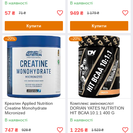
В наявності
В наявності
57
949
₴
₴
71 ₴
1 179 ₴
Купити
Купити
–20%
–20%
Креатин Applied Nutrition
Комплекс амінокислот
Creatine Monohydrate
DORIAN YATES NUTRITION
Micronized
HIT BCAA 10:1:1 400 G
PowderUnflavoured (250g - 50
(PEACH)
В наявності
В наявності
Servings)
747
1 226
₴
₴
928 ₴
1 523 ₴