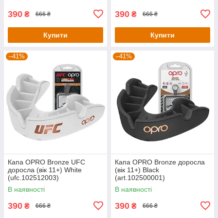
390
390
₴
₴
666 ₴
666 ₴
Купити
Купити
–41%
–41%
Капа OPRO Bronze UFC
Капа OPRO Bronze доросла
доросла (вік 11+) White
(вік 11+) Black
(ufc.102512003)
(art.102500001)
В наявності
В наявності
390
390
₴
₴
666 ₴
666 ₴