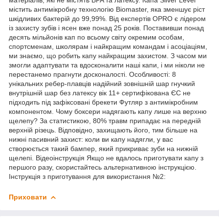
містить антимікробну технологію Biomaster, яка зменшує ріст
шкідливих бактерій до 99,99%. Від експертів OPRO є лідером
із захисту зубів і ясен вже понад 25 років. Поставивши понад
десять мільйонів кап по всьому світу окремим особам,
спортсменам, школярам і найкращим командам і асоціаціям,
ми знаємо, що робить капу найкращим захистом. З часом ми
змогли адаптувати та вдосконалити наші капи, і ми ніколи не
перестанемо прагнути досконалості. Особливості: 8
унікальних ребер-плавців надійний зовнішній шар гнучкий
внутрішній шар без латексу вік 11+ сертифікована ЄС не
підходить під зафіксовані брекети Футляр з антимікробним
компонентом. Чому боксери надягають капу лише на верхню
щелепу? За статистикою, 80% травм припадає на передній
верхній різець. Відповідно, захищають його, тим більше на
нижні пасивний захист: коли ви капу надягли, у вас
створюється такий бампер, який прикриває зуби на нижній
щелепі. Відеоінструкція Якщо не вдалось приготувати капу з
першого разу, скористайтесь альтернативною інструкцією.
Інструкція з приготування для використання №2:
Приховати