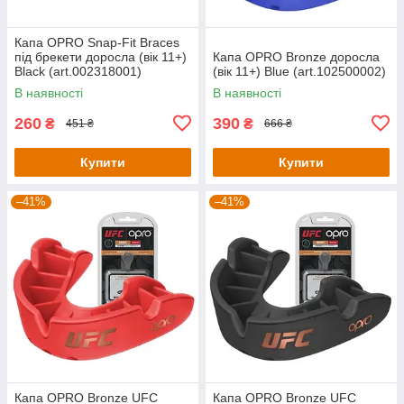
Капа OPRO Snap-Fit Braces
під брекети доросла (вік 11+)
Капа OPRO Bronze доросла
Black (art.002318001)
(вік 11+) Blue (art.102500002)
В наявності
В наявності
260
390
₴
₴
451 ₴
666 ₴
Купити
Купити
–41%
–41%
Капа OPRO Bronze UFC
Капа OPRO Bronze UFC