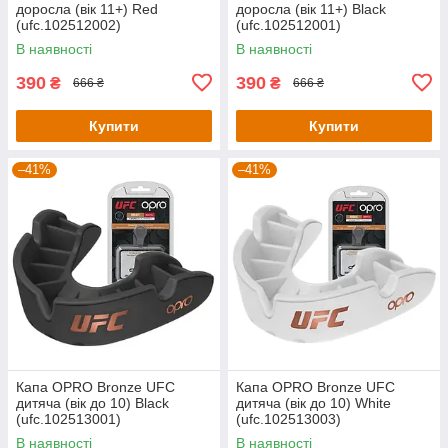
доросла (вік 11+) Red
доросла (вік 11+) Black
(ufc.102512002)
(ufc.102512001)
В наявності
В наявності
390
390
₴
₴
666 ₴
666 ₴
Купити
Купити
–41%
–41%
Капа OPRO Bronze UFC
Капа OPRO Bronze UFC
дитяча (вік до 10) Black
дитяча (вік до 10) White
(ufc.102513001)
(ufc.102513003)
В наявності
В наявності