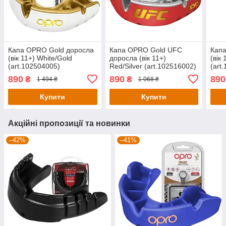
Капа OPRO Gold доросла
Капа OPRO Gold UFC
Кап
(вік 11+) White/Gold
доросла (вік 11+)
(вік 
(art.102504005)
Red/Silver (art.102516002)
(art
890
890
890
₴
₴
1 494 ₴
1 068 ₴
Купити
Купити
Акційні пропозиції та новинки
–42%
–41%