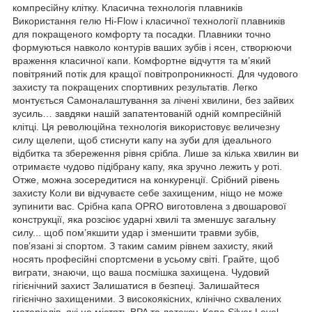
компресійну клітку. Класична технологія плавників
Використання гелю Hi-Flow і класичної технології плавників
для покращеного комфорту та посадки. Плавники точно
формуються навколо контурів ваших зубів і ясен, створюючи
враження класичної капи. Комфортне відчуття та м’який
повітряний потік для кращої повітропроникності. Для чудового
захисту та покращених спортивних результатів. Легко
монтується Самоналаштування за лічені хвилини, без зайвих
зусиль… завдяки нашій запатентованій одній компресійній
клітці. Ця революційна технологія використовує величезну
силу щелепи, щоб стиснути капу на зуби для ідеального
відбитка та збереження рівня срібла. Лише за кілька хвилин ви
отримаєте чудово підібрану капу, яка зручно лежить у роті.
Отже, можна зосередитися на конкуренції. Срібний рівень
захисту Коли ви відчуваєте себе захищеним, ніщо не може
зупинити вас. Срібна капа OPRO виготовлена з двошарової
конструкції, яка розсіює ударні хвилі та зменшує загальну
силу... щоб пом’якшити удар і зменшити травми зубів,
пов’язані зі спортом. З таким самим рівнем захисту, який
носять професійні спортсмени в усьому світі. Грайте, щоб
виграти, знаючи, що ваша посмішка захищена. Чудовий
гігієнічний захист Залишатися в безпеці. Залишайтеся
гігієнічно захищеними. З високоякісних, клінічно схвалених
матеріалів, які не містять BPA та латексу. Капа Silver Level