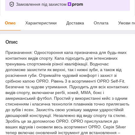
Замовлення під захистом
Опис
Характеристики
Доставка
Оплата
Умови п
Опис
Призначення: Одностороння капа призначена для будь-яких
контактних видів спорту. Капа підходить для інтенсивних
тренувань спортсменів різної кваліфікації. Водночас
допоможе захистити як верхні, так і нижні зуби, а також від
розсічення губи. Отримайте чудовий комфорт і захист зі
срібною капою OPRO. Рівень 3 в асортименті OPRO Self-Fit.
Безпечне та чудове утримання. Підходить для всіх контактних
видів спорту, включаючи регбі, хокей, ММА, бокс і
американський футбол. Простий у використанні кейс з одним
стисненням і класична технологія плавників точно прилягають
до зубів і ясен. Захистіть свою усмішку завдяки ударостійкій
двошаровій конструкції. Незалежно від виду спорту та стилю.
Зробіть це за допомогою OPRO. OPRO прислухалися до
ваших відгуків і оновили весь асортимент OPRO. Серія Silver
тепер включає оновлений інструмент для встановлення –