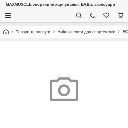
MAXMUSCLE спортивне харчування, БАДи, аксесуари
Товари та послуги
Амінокислоти для спортсменів
ВС