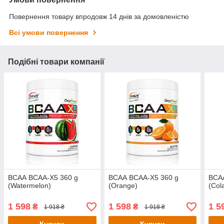
Повернення товару впродовж 14 днів за домовленістю
Всі умови повернення
Подібні товари компанії
ВСАА BCAA-X5 360 g
ВСАА BCAA-X5 360 g
ВСА
(Watermelon)
(Orange)
(Col
1 598
1 598
1 5
₴
₴
1 918 ₴
1 918 ₴